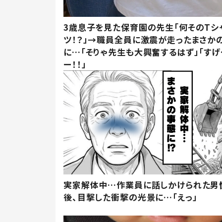
3歳息子を見た保育園の先生「何そのTシ
ツ！？」→職員全員に激震が走ったまさか
に…「そりゃ先生も大興奮するはず」「すげ
ー！！」
実家解体中…作業員に話しかけられた男
後、目撃した衝撃の光景に…「えっ」