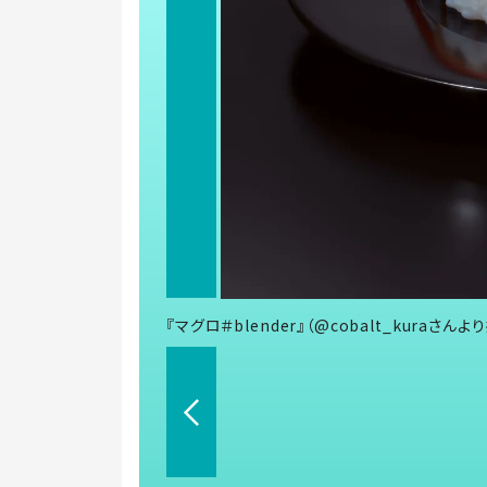
『マグロ＃blender』（@cobalt_kuraさんよ