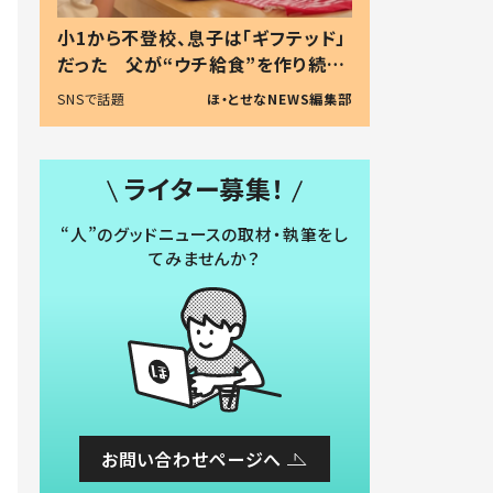
小1から不登校、息子は「ギフテッド」
だった 父が“ウチ給食”を作り続け
る理由とは #令和の親 #令和の子
SNSで話題
ほ・とせなNEWS編集部
ライター募集！
“人”のグッドニュースの取材・執筆をし
てみませんか？
お問い合わせページへ