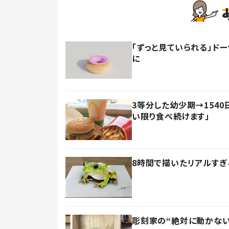
「ずっと見ていられる」ド
に
3等分した幼少期→154
い限り食べ続けます」
8時間で描いたリアルす
彫刻家の“絶対に動かない