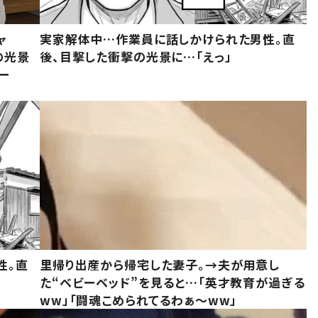
ャ
実家解体中…作業員に話しかけられた男性。直
の光景
後、目撃した衝撃の光景に…「えっ」
ー
性。直
里帰り出産から帰宅した妻子。→夫が用意し
た“ベビーベッド”を見ると…「英才教育が過ぎる
ww」「闘魂こめられてるわぁ～ww」