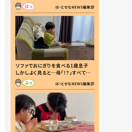
た本音とは
ほ・とせなNEWS編集部
ソファでおにぎりを食べる1歳息子
しかしよく見ると…母「！？」すべてを
察した母の投稿に「可愛いから許
ほ・とせなNEWS編集部
す！」「現行犯〜」