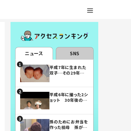
ニュース
SNS
平成7年に生まれた
双子…その29年後
の姿に「漫画みたい」
「素敵すぎる」
平成6年に撮った2シ
ョット 30年後の姿
に…「美男美女」「こ
んな夫婦になりた
い」
孫のためにお弁当を
作った祖母 孫が絶