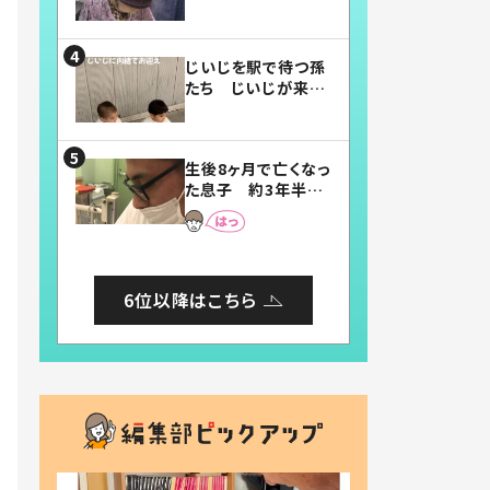
賛したお弁当に「美
味しそう」「お弁当す
ごい」
じいじを駅で待つ孫
たち じいじが来た
瞬間…！？「じいじイ
ケメン」「デレッデレ」
「嬉しくて可愛くてた
生後8ヶ月で亡くなっ
まらない」「幸せにな
た息子 約3年半
れる」
後、当時の妻の日記
に書いてあった本音
とは
6位以降はこちら