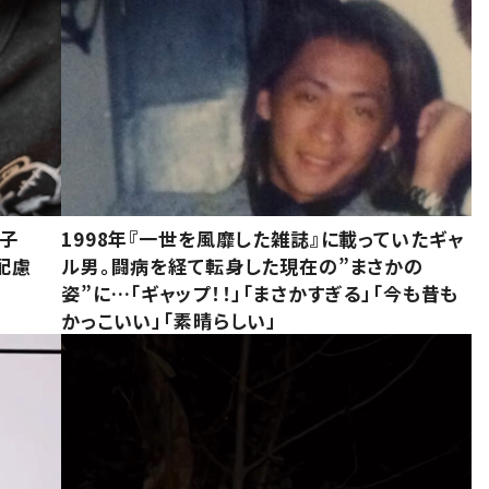
息子
1998年『一世を風靡した雑誌』に載っていたギャ
配慮
ル男。闘病を経て転身した現在の”まさかの
姿”に…「ギャップ！！」「まさかすぎる」「今も昔も
かっこいい」「素晴らしい」