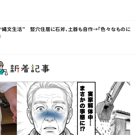
“縄文生活” 竪穴住居に石斧、土器も自作→「色々なものに
」