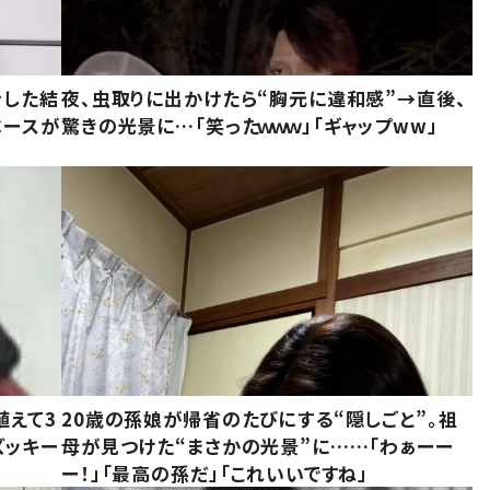
をした結
夜、虫取りに出かけたら“胸元に違和感”→直後、
ベースが
驚きの光景に…「笑ったｗｗｗ」「ギャップww」
植えて3
20歳の孫娘が帰省のたびにする“隠しごと”。祖
ズッキー
母が見つけた“まさかの光景”に……「わぁーー
ー！」「最高の孫だ」「これいいですね」