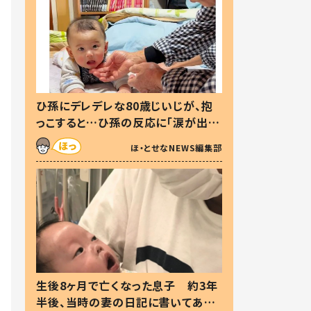
ひ孫にデレデレな80歳じいじが、抱
っこすると…ひ孫の反応に「涙が出ま
した」「可愛くて仕方ない」
ほ・とせなNEWS編集部
生後8ヶ月で亡くなった息子 約3年
半後、当時の妻の日記に書いてあっ