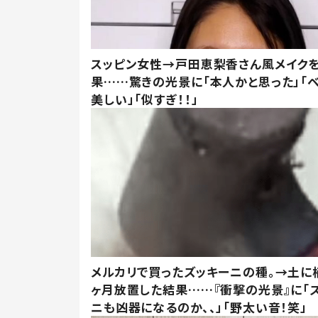
スッピン女性→戸田恵梨香さん風メイク
果……驚きの光景に「本人かと思った」「
美しい」「似すぎ！！」
メルカリで買ったズッキーニの種。→土に
ヶ月放置した結果……『衝撃の光景』に「
ニも凶器になるのか、、」「野太い音！笑」