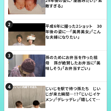
29年後の姿に「漫画みたい」「素
敵すぎる」
平成6年に撮った2ショット 30
年後の姿に…「美男美女」「こん
な夫婦になりたい」
孫のためにお弁当を作った祖
母 孫が絶賛したお弁当に「美
味しそう」「お弁当すごい」
じいじを駅で待つ孫たち じい
じが来た瞬間…！？「じいじイケ
メン」「デレッデレ」「嬉しくて可
愛くてたまらない」「幸せになれ
る」