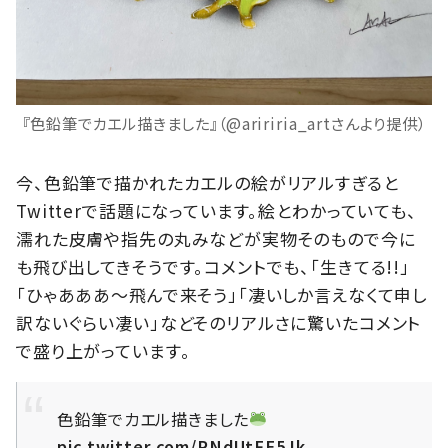
『色鉛筆でカエル描きました』（@aririria_artさんより提供）
今、色鉛筆で描かれたカエルの絵がリアルすぎると
Twitterで話題になっています。絵とわかっていても、
濡れた皮膚や指先の丸みなどが実物そのもので今に
も飛び出してきそうです。コメントでも、「生きてる!!」
「ひゃあああ～飛んで来そう」「凄いしか言えなくて申し
訳ないぐらい凄い」などそのリアルさに驚いたコメント
で盛り上がっています。
色鉛筆でカエル描きました
pic.twitter.com/PNdUtFE5Jk