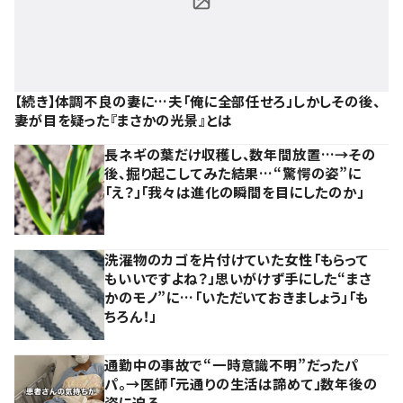
【続き】体調不良の妻に…夫「俺に全部任せろ」しかしその後、
妻が目を疑った『まさかの光景』とは
長ネギの葉だけ収穫し、数年間放置…→その
後、掘り起こしてみた結果…“驚愕の姿”に
「え？」「我々は進化の瞬間を目にしたのか」
洗濯物のカゴを片付けていた女性「もらって
もいいですよね？」思いがけず手にした“まさ
かのモノ”に…「いただいておきましょう」「も
ちろん！」
通勤中の事故で“一時意識不明”だったパ
パ。→医師「元通りの生活は諦めて」数年後の
姿に迫る