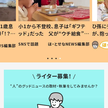
1歳息
小1から不登校、息子は「ギフテ
ひ孫に
「！？」
ッド」だった 父が“ウチ給食”を
が、抱
に「可愛
作り続ける理由とは #令和の親
「涙が
SNSで話題
ほ・とせなNEWS編集部
WS編集部
#令和の子
い」
ライター募集！
“人”のグッドニュースの取材・執筆をしてみませんか？