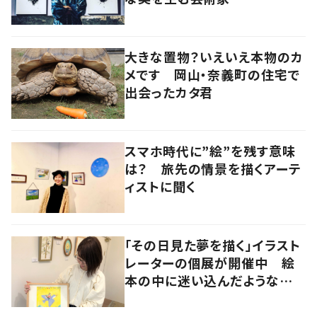
大きな置物？いえいえ本物のカ
メです 岡山・奈義町の住宅で
出会ったカタ君
スマホ時代に”絵”を残す意味
は？ 旅先の情景を描くアーテ
ィストに聞く
「その日見た夢を描く」イラスト
レーターの個展が開催中 絵
本の中に迷い込んだような想
像の世界へ