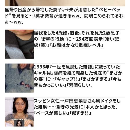
里帰り出産から帰宅した妻子。→夫が用意した“ベビーベッ
ド”を見ると…「英才教育が過ぎるww」「闘魂こめられてるわ
ぁ～ww」
怪我をした4歳娘。直後、それを見た2歳息子
の“衝撃の行動”に…254万回表示「凄い配
慮（笑）」「お顔はかなり重症レベル」
1998年『一世を風靡した雑誌』に載っていた
ギャル男。闘病を経て転身した現在の”まさか
の姿”に…「ギャップ！！」「まさかすぎる」「今も
昔もかっこいい」「素晴らしい」
スッピン女性→戸田恵梨香さん風メイクをし
た結果……驚きの光景に「本人かと思った」
「ベースが美しい」「似すぎ！！」