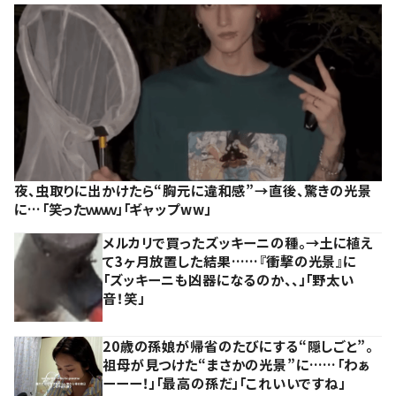
夜、虫取りに出かけたら“胸元に違和感”→直後、驚きの光景
に…「笑ったｗｗｗ」「ギャップww」
メルカリで買ったズッキーニの種。→土に植え
て3ヶ月放置した結果……『衝撃の光景』に
「ズッキーニも凶器になるのか、、」「野太い
音！笑」
20歳の孫娘が帰省のたびにする“隠しごと”。
祖母が見つけた“まさかの光景”に……「わぁ
ーーー！」「最高の孫だ」「これいいですね」