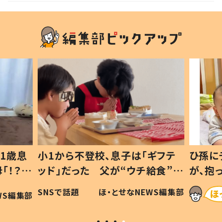
1歳息
小1から不登校、息子は「ギフテ
ひ孫に
「！？」
ッド」だった 父が“ウチ給食”を
が、抱
に「可愛
作り続ける理由とは #令和の親
「涙が
SNSで話題
ほ・とせなNEWS編集部
WS編集部
#令和の子
い」