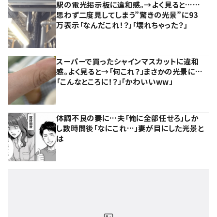
駅の電光掲示板に違和感。→よく見ると……
思わず二度見してしまう”驚きの光景”に93
万表示「なんだこれ！？」「壊れちゃった？」
スーパーで買ったシャインマスカットに違和
感。よく見ると→「何これ？」まさかの光景に…
「こんなところに！？」「かわいいww」
体調不良の妻に…夫「俺に全部任せろ」しか
し数時間後「なにこれ…」妻が目にした光景と
は