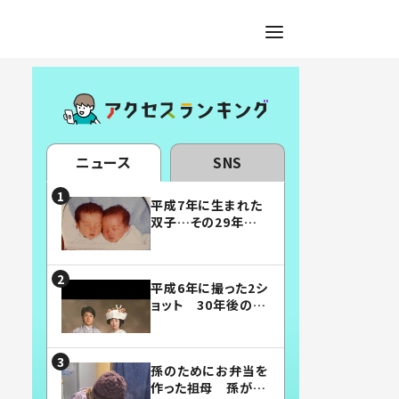
ニュース
SNS
平成7年に生まれた
双子…その29年後
の姿に「漫画みたい」
「素敵すぎる」
平成6年に撮った2シ
ョット 30年後の姿
に…「美男美女」「こ
んな夫婦になりた
い」
孫のためにお弁当を
作った祖母 孫が絶