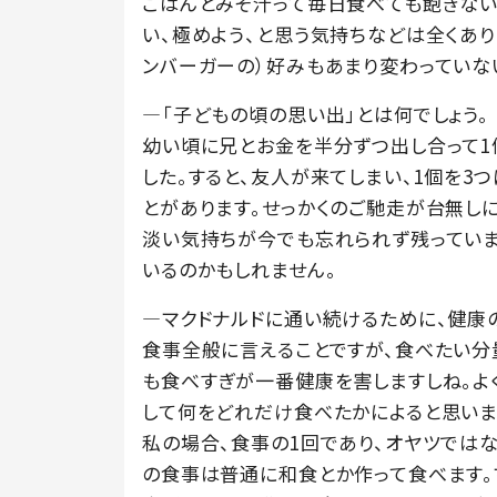
ごはんとみそ汁って毎日食べても飽きない
い、極めよう、と思う気持ちなどは全くあ
ンバーガーの）好みもあまり変わっていな
―「子どもの頃の思い出」とは何でしょう。
幼い頃に兄とお金を半分ずつ出し合って1
した。すると、友人が来てしまい、1個を3
とがあります。せっかくのご馳走が台無し
淡い気持ちが今でも忘れられず残っていま
いるのかもしれません。
―マクドナルドに通い続けるために、健康
食事全般に言えることですが、食べたい分
も食べすぎが一番健康を害しますしね。よ
して何をどれだけ食べたかによると思いま
私の場合、食事の1回であり、オヤツでは
の食事は普通に和食とか作って食べます。