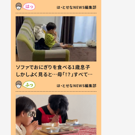
た本音とは
ほ・とせなNEWS編集部
ソファでおにぎりを食べる1歳息子
しかしよく見ると…母「！？」すべてを
察した母の投稿に「可愛いから許
ほ・とせなNEWS編集部
す！」「現行犯〜」