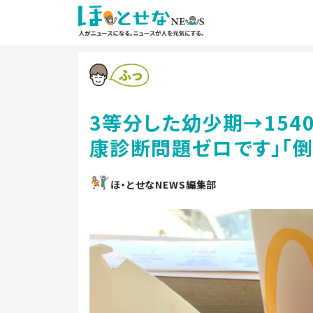
3等分した幼少期→154
康診断問題ゼロです」「
ほ・とせなNEWS編集部