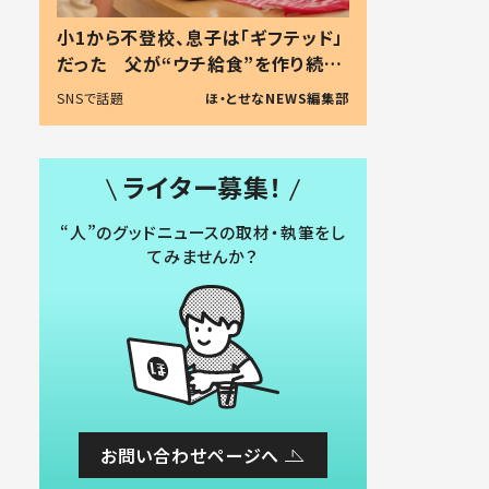
小1から不登校、息子は「ギフテッド」
だった 父が“ウチ給食”を作り続け
る理由とは #令和の親 #令和の子
SNSで話題
ほ・とせなNEWS編集部
ライター募集！
“人”のグッドニュースの取材・執筆をし
てみませんか？
お問い合わせページへ