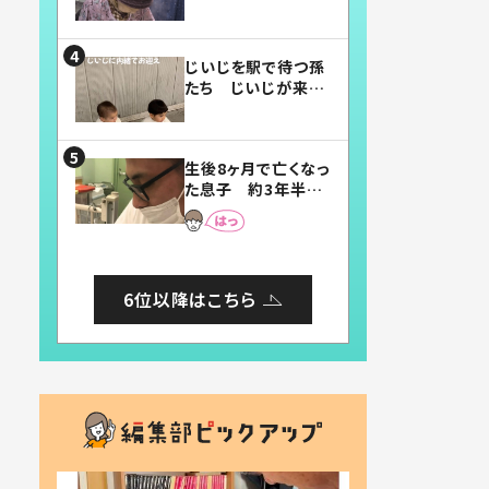
賛したお弁当に「美
味しそう」「お弁当す
ごい」
じいじを駅で待つ孫
たち じいじが来た
瞬間…！？「じいじイ
ケメン」「デレッデレ」
「嬉しくて可愛くてた
生後8ヶ月で亡くなっ
まらない」「幸せにな
た息子 約3年半
れる」
後、当時の妻の日記
に書いてあった本音
とは
6位以降はこちら