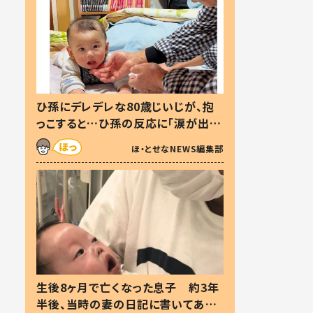
ひ孫にデレデレな80歳じいじが、抱
っこすると…ひ孫の反応に「涙が出ま
した」「可愛くて仕方ない」
ほ・とせなNEWS編集部
生後8ヶ月で亡くなった息子 約3年
半後、当時の妻の日記に書いてあっ