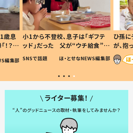
1歳息
小1から不登校、息子は「ギフテ
ひ孫に
「！？」
ッド」だった 父が“ウチ給食”を
が、抱
に「可愛
作り続ける理由とは #令和の親
「涙が
SNSで話題
ほ・とせなNEWS編集部
WS編集部
#令和の子
い」
ライター募集！
“人”のグッドニュースの取材・執筆をしてみませんか？