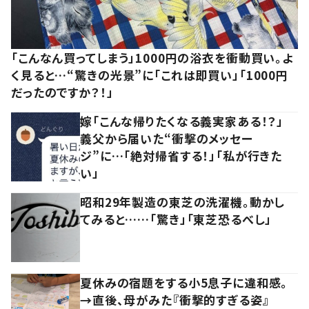
「こんなん買ってしまう」1000円の浴衣を衝動買い。よ
く見ると…“驚きの光景”に「これは即買い」「1000円
だったのですか？！」
嫁「こんな帰りたくなる義実家ある！？」
義父から届いた“衝撃のメッセー
ジ”に…「絶対帰省する！」「私が行きた
い」
昭和29年製造の東芝の洗濯機。動かし
てみると……「驚き」「東芝恐るべし」
夏休みの宿題をする小5息子に違和感。
→直後、母がみた『衝撃的すぎる姿』