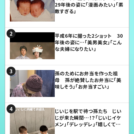
29年後の姿に「漫画みたい」「素
敵すぎる」
平成6年に撮った2ショット 30
年後の姿に…「美男美女」「こん
な夫婦になりたい」
孫のためにお弁当を作った祖
母 孫が絶賛したお弁当に「美
味しそう」「お弁当すごい」
じいじを駅で待つ孫たち じい
じが来た瞬間…！？「じいじイケ
メン」「デレッデレ」「嬉しくて可
愛くてたまらない」「幸せになれ