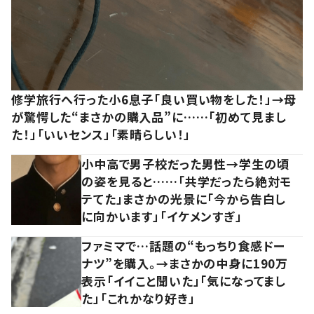
修学旅行へ行った小6息子「良い買い物をした！」→母
が驚愕した“まさかの購入品”に……「初めて見まし
た！」「いいセンス」「素晴らしい！」
小中高で男子校だった男性→学生の頃
の姿を見ると……「共学だったら絶対モ
テてた」まさかの光景に「今から告白し
に向かいます」「イケメンすぎ」
ファミマで…話題の“もっちり食感ドー
ナツ”を購入。→まさかの中身に190万
表示「イイこと聞いた」「気になってまし
た」「これかなり好き」