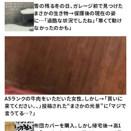
雪の残る冬の日、ガレージ前で見つけた
まさかの生き物→保護後の現在の姿
に…「過酷な状況でしたね」「寒くて動け
なかったのかも」
A5ランクの牛肉をいただいた女性。しかし→「貰いに
来てください、、」投稿された“まさかの光景”に「マジで
言うてる…？」
布団カバーを購入。しかし帰宅後→高1