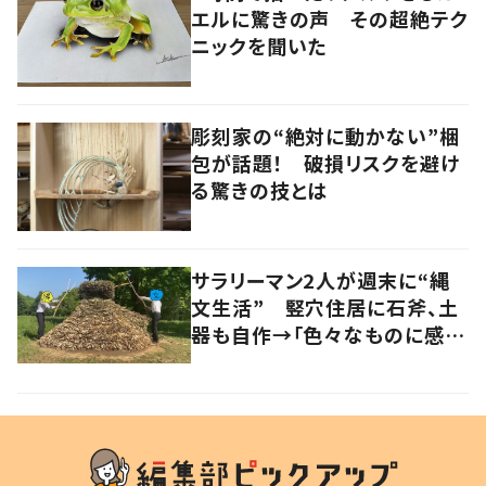
エルに驚きの声 その超絶テク
ニックを聞いた
彫刻家の“絶対に動かない”梱
包が話題！ 破損リスクを避け
る驚きの技とは
サラリーマン2人が週末に“縄
文生活” 竪穴住居に石斧、土
器も自作→「色々なものに感謝
するようになりました」