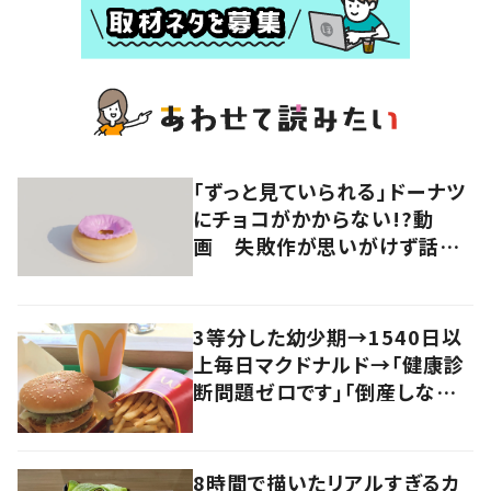
「ずっと見ていられる」ドーナツ
にチョコがかからない!?動
画 失敗作が思いがけず話題
に
3等分した幼少期→1540日以
上毎日マクドナルド→「健康診
断問題ゼロです」「倒産しない
限り食べ続けます」
8時間で描いたリアルすぎるカ