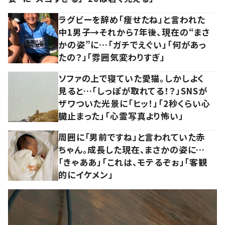
ラグビーを辞め「痩せたね」と言われた
中1男子→それから7年後、現在の“まさ
かの姿”に…「ガチでえぐい」「何があっ
たの？」「雰囲気変わりすぎ」
ソファの上で寝ていた愛猫。しかしよく
見ると…「しっぽが取れてる！？」SNSが
ザワついた光景に「ヒッ！」「2秒くらい心
臓止まった」「心霊写真より怖い」
周囲に「男前ですね」と言われていた赤
ちゃん。成長した現在、まさかの姿に…
「きゃああ」「これは、モテるぞぉ」「客観
的にイケメン」