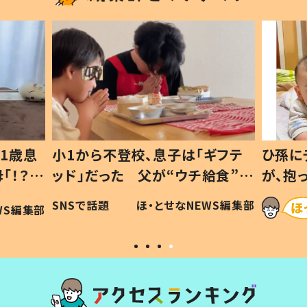
1歳息
小1から不登校、息子は「ギフテ
ひ孫に
「！？」
ッド」だった 父が“ウチ給食”を
が、抱
に「可愛
作り続ける理由とは #令和の親
「涙が
SNSで話題
ほ・とせなNEWS編集部
WS編集部
#令和の子
い」