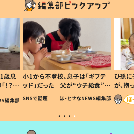
1歳息
小1から不登校、息子は「ギフテ
ひ孫に
「！？」
ッド」だった 父が“ウチ給食”を
が、抱
に「可愛
作り続ける理由とは #令和の親
「涙が
SNSで話題
ほ・とせなNEWS編集部
WS編集部
#令和の子
い」