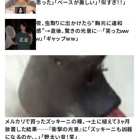
思った」「ベースが美しい」「似すぎ！！」
夜、虫取りに出かけたら“胸元に違和
感”→直後、驚きの光景に…「笑ったｗｗ
ｗ」「ギャップww」
メルカリで買ったズッキーニの種。→土に植えて3ヶ月
放置した結果……『衝撃の光景』に「ズッキーニも凶器
になるのか、、」「野太い音！笑」