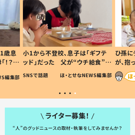
1歳息
小1から不登校、息子は「ギフテ
ひ孫に
「！？」
ッド」だった 父が“ウチ給食”を
が、抱
に「可愛
作り続ける理由とは #令和の親
「涙が
SNSで話題
ほ・とせなNEWS編集部
WS編集部
#令和の子
い」
ライター募集！
“人”のグッドニュースの取材・執筆をしてみませんか？