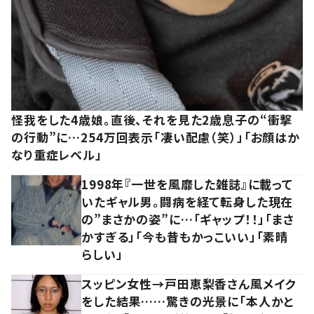
怪我をした4歳娘。直後、それを見た2歳息子の“衝撃
の行動”に…254万回表示「凄い配慮（笑）」「お顔はか
なり重症レベル」
1998年『一世を風靡した雑誌』に載って
いたギャル男。闘病を経て転身した現在
の”まさかの姿”に…「ギャップ！！」「まさ
かすぎる」「今も昔もかっこいい」「素晴
らしい」
スッピン女性→戸田恵梨香さん風メイク
をした結果……驚きの光景に「本人かと