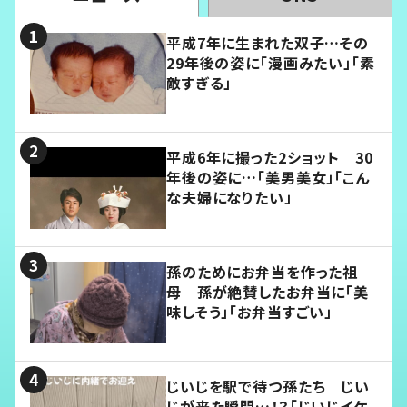
平成7年に生まれた双子…その
29年後の姿に「漫画みたい」「素
敵すぎる」
平成6年に撮った2ショット 30
年後の姿に…「美男美女」「こん
な夫婦になりたい」
孫のためにお弁当を作った祖
母 孫が絶賛したお弁当に「美
味しそう」「お弁当すごい」
じいじを駅で待つ孫たち じい
じが来た瞬間…！？「じいじイケ