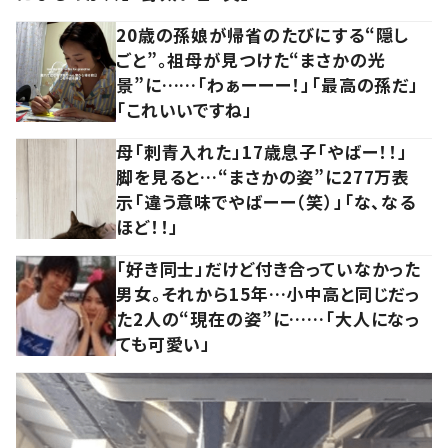
20歳の孫娘が帰省のたびにする“隠し
ごと”。祖母が見つけた“まさかの光
景”に……「わぁーーー！」「最高の孫だ」
「これいいですね」
母「刺青入れた」17歳息子「やばー！！」
脚を見ると…“まさかの姿”に277万表
示「違う意味でやばーー（笑）」「な、なる
ほど！！」
「好き同士」だけど付き合っていなかった
男女。それから15年…小中高と同じだっ
た2人の“現在の姿”に……「大人になっ
ても可愛い」