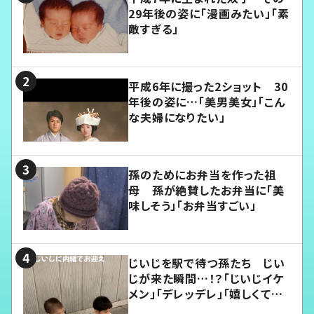
29年後の姿に「漫画みたい」「素
敵すぎる」
平成6年に撮った2ショット 30
年後の姿に…「美男美女」「こん
な夫婦になりたい」
孫のためにお弁当を作った祖
母 孫が絶賛したお弁当に「美
味しそう」「お弁当すごい」
じいじを駅で待つ孫たち じい
じが来た瞬間…！？「じいじイケ
メン」「デレッデレ」「嬉しくて可
愛くてたまらない」「幸せになれ