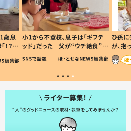
1歳息
小1から不登校、息子は「ギフテ
ひ孫に
「！？」
ッド」だった 父が“ウチ給食”を
が、抱
に「可愛
作り続ける理由とは #令和の親
「涙が
SNSで話題
ほ・とせなNEWS編集部
WS編集部
#令和の子
い」
ライター募集！
“人”のグッドニュースの取材・執筆をしてみませんか？