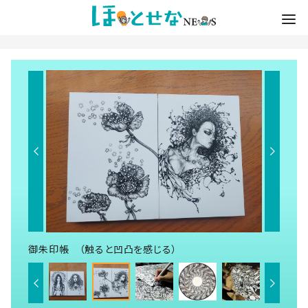
御朱印帳 （触ると凹凸を感じる）