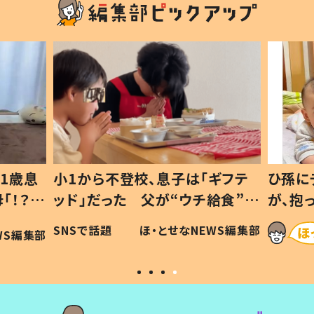
1歳息
小1から不登校、息子は「ギフテ
ひ孫に
「！？」
ッド」だった 父が“ウチ給食”を
が、抱
に「可愛
作り続ける理由とは #令和の親
「涙が
SNSで話題
ほ・とせなNEWS編集部
WS編集部
#令和の子
い」