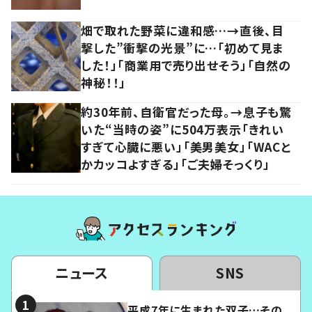
畑で取れた野菜に違和感…→直後、目
撃した”衝撃の光景”に…「初めて見ま
した！」「商業用で売り出せそう」「自然の
神秘！！」
約30年前、自衛官だった母。→息子も驚
いた“当時の姿”に504万表示「きれい
すぎて心臓に悪い」「美男美女」「WACと
かカッコよすぎる」「ご夫婦そっくり」
ニュース
SNS
平成7年に生まれた双子…その