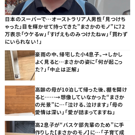
日本のスーパーで…オーストラリア人男性「見つけち
ゃった」目を輝かせて持ってきた”まさかのモノ”に72
万表示「ウケるw」「すげえものみつけたねw」「買わず
にいられない！」
豪雨の中、帰宅した小4息子。→しかし
よく見ると…まさかの姿に「何が起こっ
た？」「中止は正解」
高齢の母が10泊して帰った後、棚を開け
ると……→想像していなかった“まさか
の光景”に…「泣ける、泣けます」「母の
愛情は深い」「愛が詰まってますね」
高2息子が“バスケ部先輩のため”に手
作りした【まさかのモノ】に…「子育て成