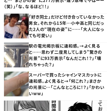
と…“まさかの姿”に277万表示「違う意味でやばーー
（笑）」「な、なるほど！！」
「好き同士」だけど付き合っていなかった
男女。それから15年…小中高と同じだっ
た2人の“現在の姿”に……「大人になっ
ても可愛い」
駅の電光掲示板に違和感。→よく見る
と……思わず二度見してしまう”驚きの
光景”に93万表示「なんだこれ！？」「壊
れちゃった？」
スーパーで買ったシャインマスカットに
違和感。よく見ると→「何これ？」まさか
の光景に…「こんなところに！？」「かわい
いww」