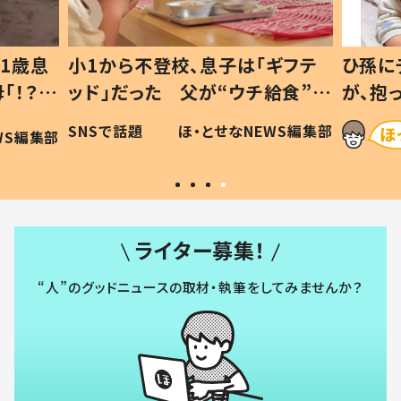
1歳息
小1から不登校、息子は「ギフテ
ひ孫に
「！？」
ッド」だった 父が“ウチ給食”を
が、抱
に「可愛
作り続ける理由とは #令和の親
「涙が
SNSで話題
ほ・とせなNEWS編集部
WS編集部
#令和の子
い」
ライター募集！
“人”のグッドニュースの取材・執筆をしてみませんか？