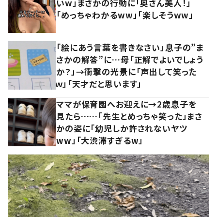
いw」まさかの行動に「奥さん美人！」
「めっちゃわかるww」「楽しそうww」
「絵にあう言葉を書きなさい」息子の”ま
さかの解答”に…母「正解でよいでしょう
か？」→衝撃の光景に「声出して笑った
ｗ」「天才だと思います」
ママが保育園へお迎えに→2歳息子を
見たら……「先生とめっちゃ笑った」まさ
かの姿に「幼児しか許されないヤツ
ww」「大渋滞すぎるw」