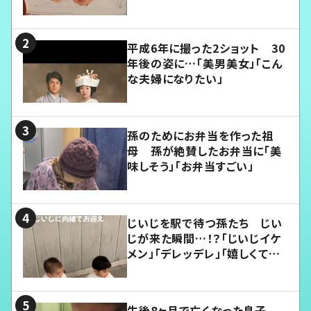
平成6年に撮った2ショット 30
年後の姿に…「美男美女」「こん
な夫婦になりたい」
孫のためにお弁当を作った祖
母 孫が絶賛したお弁当に「美
味しそう」「お弁当すごい」
じいじを駅で待つ孫たち じい
じが来た瞬間…！？「じいじイケ
メン」「デレッデレ」「嬉しくて可
愛くてたまらない」「幸せになれ
る」
生後8ヶ月で亡くなった息子