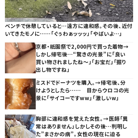
ベンチで休憩していると…遠方に違和感。その後、近付
いてきたモノに……「ぐぅわぁッッッ」「やばいよ…」
京都・祇園祭で2,000円で買った着物→
しかし帰宅後…“驚きの光景”に「良い
買い物されましたね～」「お宝だ」「掘り
出し物ですね」
ミスドでドーナツを購入。→帰宅後、分
けようとしたら…… 目からウロコの光
景に「サイコーですww」「激しいw」
胸部に違和感を覚えた女性。→医師「異
常はありません」しかしその後…判明し
た”まさかの病”。女性の現在に迫る