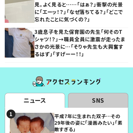
見。よく見ると……「はぁ？」衝撃の光景
に「エーッ！？」「なぜ落ちてる？」「どこで
忘れたことに気づくの？」
3歳息子を見た保育園の先生「何そのT
シャツ！？」→職員全員に激震が走ったま
さかの光景に…「そりゃ先生も大興奮す
るはず」「すげーー！！」
ニュース
SNS
平成7年に生まれた双子…その
29年後の姿に「漫画みたい」「素
敵すぎる」