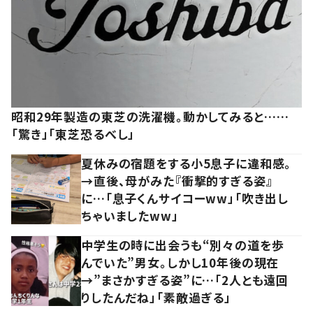
昭和29年製造の東芝の洗濯機。動かしてみると……
「驚き」「東芝恐るべし」
夏休みの宿題をする小5息子に違和感。
→直後、母がみた『衝撃的すぎる姿』
に…「息子くんサイコーww」「吹き出し
ちゃいましたww」
中学生の時に出会うも“別々の道を歩
んでいた”男女。しかし10年後の現在
→”まさかすぎる姿”に…「2人とも遠回
りしたんだね」「素敵過ぎる」