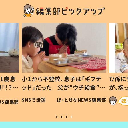
1歳息
小1から不登校、息子は「ギフテ
ひ孫に
「！？」
ッド」だった 父が“ウチ給食”を
が、抱
に「可愛
作り続ける理由とは #令和の親
「涙が
SNSで話題
ほ・とせなNEWS編集部
WS編集部
#令和の子
い」