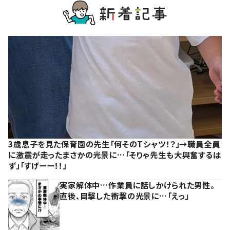
3歳息子を見た保育園の先生「何そのTシャツ！？」→職員全員
に激震が走ったまさかの光景に…「そりゃ先生も大興奮するは
ず」「すげーー！！」
実家解体中…作業員に話しかけられた男性。
直後、目撃した衝撃の光景に…「えっ」