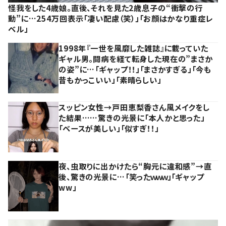
怪我をした4歳娘。直後、それを見た2歳息子の“衝撃の行
動”に…254万回表示「凄い配慮（笑）」「お顔はかなり重症レ
ベル」
1998年『一世を風靡した雑誌』に載っていた
ギャル男。闘病を経て転身した現在の”まさか
の姿”に…「ギャップ！！」「まさかすぎる」「今も
昔もかっこいい」「素晴らしい」
スッピン女性→戸田恵梨香さん風メイクをし
た結果……驚きの光景に「本人かと思った」
「ベースが美しい」「似すぎ！！」
夜、虫取りに出かけたら“胸元に違和感”→直
後、驚きの光景に…「笑ったｗｗｗ」「ギャップ
ww」