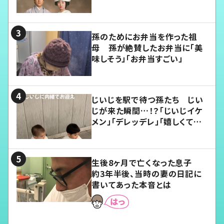
孫のためにお弁当を作った祖
母 孫が絶賛したお弁当に「美
味しそう」「お弁当すごい」
じいじを駅で待つ孫たち じい
じが来た瞬間…！？「じいじイケ
メン」「デレッデレ」「嬉しくて可
愛くてたまらない」「幸せになれ
る」
生後8ヶ月で亡くなった息子
約3年半後、当時の妻の日記に
書いてあった本音とは