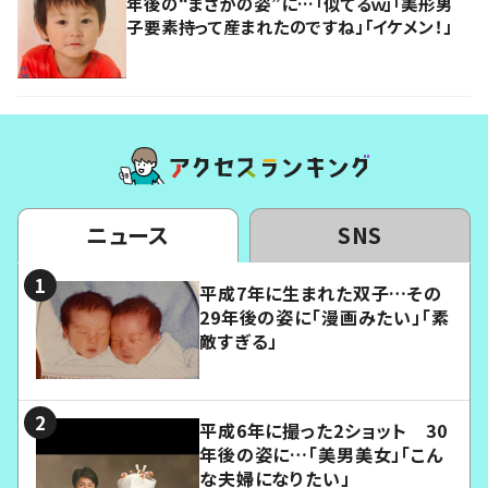
年後の“まさかの姿”に…「似てるｗ」「美形男
子要素持って産まれたのですね」「イケメン！」
ニュース
SNS
平成7年に生まれた双子…その
29年後の姿に「漫画みたい」「素
敵すぎる」
平成6年に撮った2ショット 30
年後の姿に…「美男美女」「こん
な夫婦になりたい」