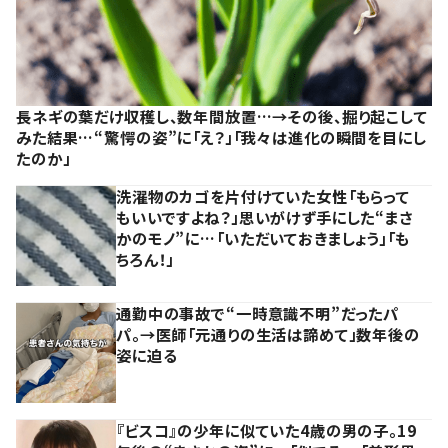
長ネギの葉だけ収穫し、数年間放置…→その後、掘り起こして
みた結果…“驚愕の姿”に「え？」「我々は進化の瞬間を目にし
たのか」
洗濯物のカゴを片付けていた女性「もらって
もいいですよね？」思いがけず手にした“まさ
かのモノ”に…「いただいておきましょう」「も
ちろん！」
通勤中の事故で“一時意識不明”だったパ
パ。→医師「元通りの生活は諦めて」数年後の
姿に迫る
『ビスコ』の少年に似ていた4歳の男の子。19