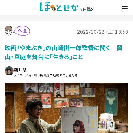
2022/10/22 (土)15:35
映画『やまぶき』の山崎樹一郎監督に聞く 岡
山・真庭を舞台に「生きる」こと
酒井悠
ライター／元・岡山県真庭市地域おこし協力隊