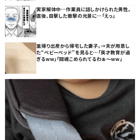
実家解体中…作業員に話しかけられた男性。
直後、目撃した衝撃の光景に…「えっ」
里帰り出産から帰宅した妻子。→夫が用意し
た“ベビーベッド”を見ると…「英才教育が過
ぎるww」「闘魂こめられてるわぁ～ww」