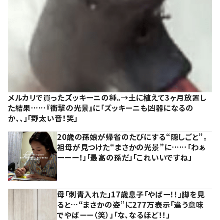
メルカリで買ったズッキーニの種。→土に植えて3ヶ月放置し
た結果……『衝撃の光景』に「ズッキーニも凶器になるの
か、、」「野太い音！笑」
20歳の孫娘が帰省のたびにする“隠しごと”。
祖母が見つけた“まさかの光景”に……「わぁ
ーーー！」「最高の孫だ」「これいいですね」
母「刺青入れた」17歳息子「やばー！！」脚を見
ると…“まさかの姿”に277万表示「違う意味
でやばーー（笑）」「な、なるほど！！」