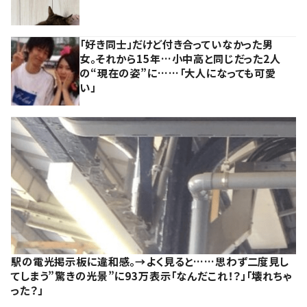
「好き同士」だけど付き合っていなかった男
女。それから15年…小中高と同じだった2人
の“現在の姿”に……「大人になっても可愛
い」
駅の電光掲示板に違和感。→よく見ると……思わず二度見し
てしまう”驚きの光景”に93万表示「なんだこれ！？」「壊れちゃ
った？」