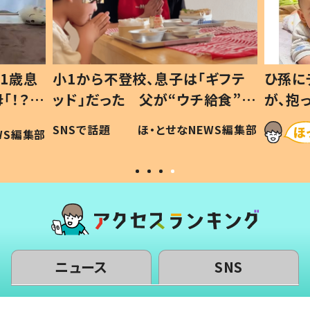
ギフテ
ひ孫にデレデレな80歳じいじ
給食”を
が、抱っこすると…ひ孫の反応に
和の親
「涙が出ました」「可愛くて仕方な
WS編集部
ほ・とせなNEWS編集部
い」
ニュース
SNS