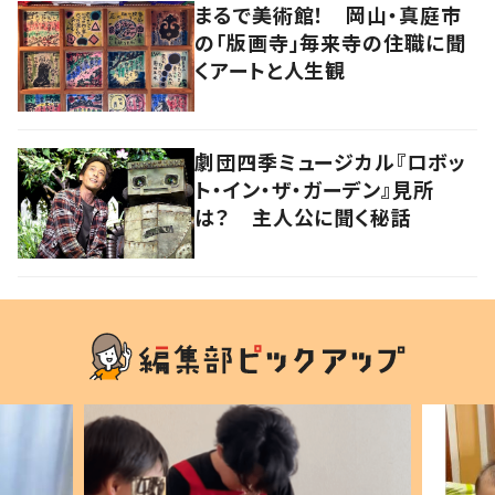
まるで美術館！ 岡山・真庭市
の「版画寺」毎来寺の住職に聞
くアートと人生観
劇団四季ミュージカル『ロボッ
ト・イン・ザ・ガーデン』見所
は？ 主人公に聞く秘話