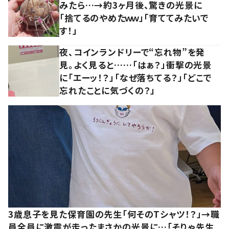
みたら…→約3ヶ月後、驚きの光景に
「捨てるのやめたｗｗ」「育ててみたいで
す！」
夜、コインランドリーで“忘れ物”を発
見。よく見ると……「はぁ？」衝撃の光景
に「エーッ！？」「なぜ落ちてる？」「どこで
忘れたことに気づくの？」
3歳息子を見た保育園の先生「何そのTシャツ！？」→職
員全員に激震が走ったまさかの光景に…「そりゃ先生