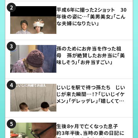
平成6年に撮った2ショット 30
年後の姿に…「美男美女」「こん
な夫婦になりたい」
孫のためにお弁当を作った祖
母 孫が絶賛したお弁当に「美
味しそう」「お弁当すごい」
じいじを駅で待つ孫たち じい
じが来た瞬間…！？「じいじイケ
メン」「デレッデレ」「嬉しくて可
愛くてたまらない」「幸せになれ
る」
生後8ヶ月で亡くなった息子
約3年半後、当時の妻の日記に