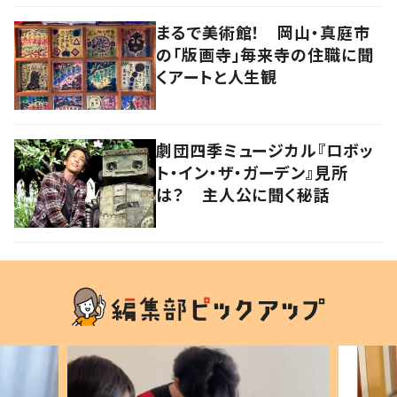
まるで美術館！ 岡山・真庭市
の「版画寺」毎来寺の住職に聞
くアートと人生観
劇団四季ミュージカル『ロボッ
ト・イン・ザ・ガーデン』見所
は？ 主人公に聞く秘話