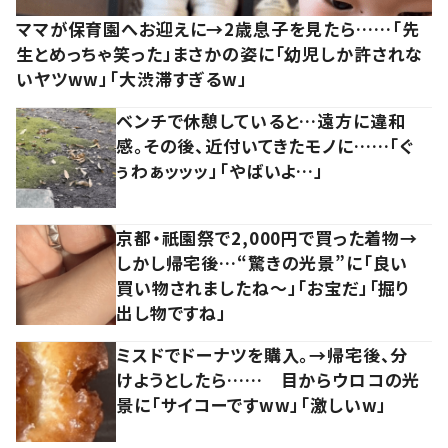
ママが保育園へお迎えに→2歳息子を見たら……「先
生とめっちゃ笑った」まさかの姿に「幼児しか許されな
いヤツww」「大渋滞すぎるw」
ベンチで休憩していると…遠方に違和
感。その後、近付いてきたモノに……「ぐ
ぅわぁッッッ」「やばいよ…」
京都・祇園祭で2,000円で買った着物→
しかし帰宅後…“驚きの光景”に「良い
買い物されましたね～」「お宝だ」「掘り
出し物ですね」
ミスドでドーナツを購入。→帰宅後、分
けようとしたら…… 目からウロコの光
景に「サイコーですww」「激しいw」