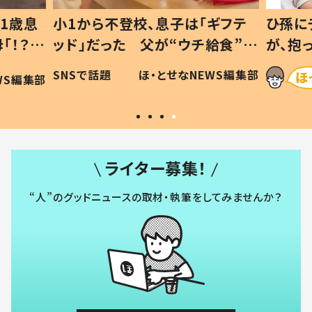
1歳息
小1から不登校、息子は「ギフテ
ひ孫に
「！？」
ッド」だった 父が“ウチ給食”を
が、抱
に「可愛
作り続ける理由とは #令和の親
「涙が
SNSで話題
ほ・とせなNEWS編集部
WS編集部
#令和の子
い」
ライター募集！
“人”のグッドニュースの取材・執筆をしてみませんか？