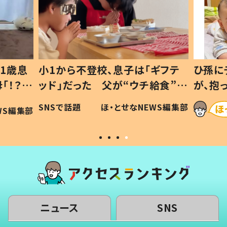
1歳息
小1から不登校、息子は「ギフテ
ひ孫に
「！？」
ッド」だった 父が“ウチ給食”を
が、抱
に「可愛
作り続ける理由とは #令和の親
「涙が
SNSで話題
ほ・とせなNEWS編集部
WS編集部
#令和の子
い」
ニュース
SNS