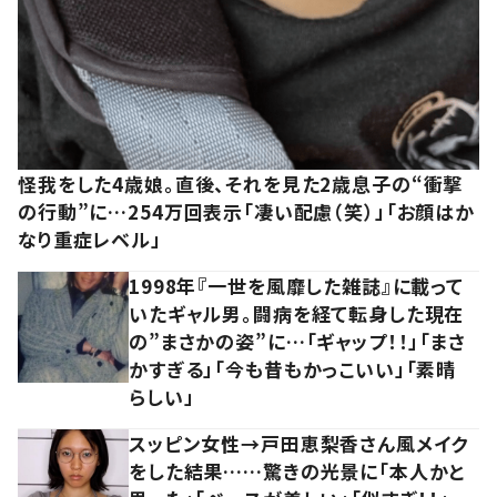
怪我をした4歳娘。直後、それを見た2歳息子の“衝撃
の行動”に…254万回表示「凄い配慮（笑）」「お顔はか
なり重症レベル」
1998年『一世を風靡した雑誌』に載って
いたギャル男。闘病を経て転身した現在
の”まさかの姿”に…「ギャップ！！」「まさ
かすぎる」「今も昔もかっこいい」「素晴
らしい」
スッピン女性→戸田恵梨香さん風メイク
をした結果……驚きの光景に「本人かと