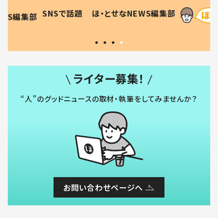
母の投稿
食”を作り続ける理由とは #令
に「涙が
SNSで話題
ほ・とせなNEWS編集部
EWS編集部
「現行
和の親 #令和の子
方ない」
ライター募集！
“人”のグッドニュースの取材・執筆をしてみませんか？
お問い合わせページへ