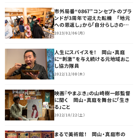
市外局番“0867”コンセプトのブラ
ンドが3周年で迎えた転機 「地元
への恩返し」から「自分らしさの追
求」へ
2023/02/06（月）
人生にスパイスを！ 岡山・真庭
に“刺激”を与え続ける元地域おこ
し協力隊員
2022/12/08（木）
映画『やまぶき』の山崎樹一郎監督
に聞く 岡山・真庭を舞台に「生き
る」こと
2022/10/22（土）
まるで美術館！ 岡山・真庭市の