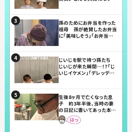
い」
孫のためにお弁当を作った
祖母 孫が絶賛したお弁当
に「美味しそう」「お弁当すご
い」
じいじを駅で待つ孫たち
じいじが来た瞬間…！？「じ
いじイケメン」「デレッデレ」
「嬉しくて可愛くてたまらな
い」「幸せになれる」
生後8ヶ月で亡くなった息
子 約3年半後、当時の妻
の日記に書いてあった本音
とは