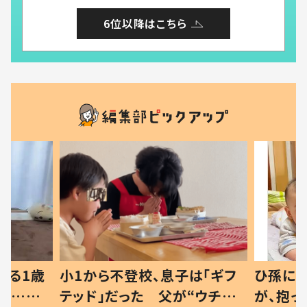
6位以降はこちら
べる1歳
小1から不登校、息子は「ギフ
ひ孫にデ
と…母
テッド」だった 父が“ウチ給
が、抱っ