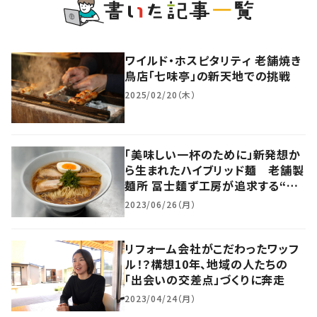
ワイルド・ホスピタリティ 老舗焼き
鳥店「七味亭」の新天地での挑戦
2025/02/20（木）
「美味しい一杯のために」新発想か
ら生まれたハイブリッド麺 老舗製
麺所 冨士麵ず工房が追求する“麺
の道”
2023/06/26（月）
リフォーム会社がこだわったワッフ
ル！？構想10年、地域の人たちの
「出会いの交差点」づくりに奔走
2023/04/24（月）