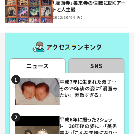
「版画寺」毎来寺の住職に聞くアー
トと人生観
2022/10/04（火）
ニュース
SNS
平成7年に生まれた双子…
その29年後の姿に「漫画み
たい」「素敵すぎる」
平成6年に撮った2ショッ
ト 30年後の姿に…「美男
美女」「こんな夫婦になりた