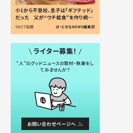
小1から不登校、息子は「ギフテッド」
だった 父が“ウチ給食”を作り続け
る理由とは #令和の親 #令和の子
SNSで話題
ほ・とせなNEWS編集部
ライター募集！
“人”のグッドニュースの取材・執筆をし
てみませんか？
お問い合わせページへ