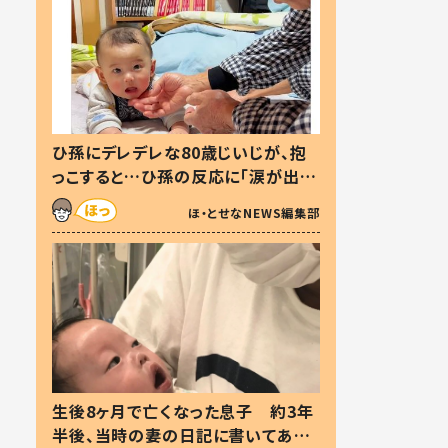
ひ孫にデレデレな80歳じいじが、抱
っこすると…ひ孫の反応に「涙が出ま
した」「可愛くて仕方ない」
ほ・とせなNEWS編集部
生後8ヶ月で亡くなった息子 約3年
半後、当時の妻の日記に書いてあっ