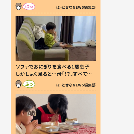
た本音とは
ほ・とせなNEWS編集部
ソファでおにぎりを食べる1歳息子
しかしよく見ると…母「！？」すべてを
察した母の投稿に「可愛いから許
ほ・とせなNEWS編集部
す！」「現行犯〜」