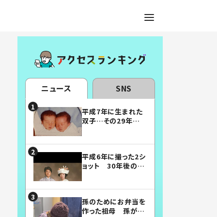
ニュース
SNS
平成7年に生まれた
双子…その29年後
の姿に「漫画みたい」
「素敵すぎる」
平成6年に撮った2シ
ョット 30年後の姿
に…「美男美女」「こ
んな夫婦になりた
い」
孫のためにお弁当を
作った祖母 孫が絶