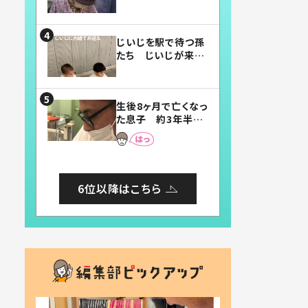
賛したお弁当に「美
味しそう」「お弁当す
ごい」
じいじを駅で待つ孫
たち じいじが来た
瞬間…！？「じいじイ
ケメン」「デレッデレ」
「嬉しくて可愛くてた
生後8ヶ月で亡くなっ
まらない」「幸せにな
た息子 約3年半
れる」
後、当時の妻の日記
に書いてあった本音
とは
6位以降はこちら