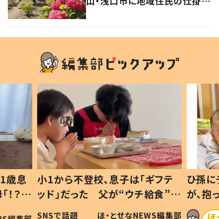
山・浅口市に地域住民の仕掛け
た新スポット！
ギフテ
ひ孫にデレデレな80歳じいじ
給食”を
が、抱っこすると…ひ孫の反応に
和の親
「涙が出ました」「可愛くて仕方な
WS編集部
ほ・とせなNEWS編集部