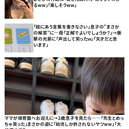
るww」「楽しそうww」
「絵にあう言葉を書きなさい」息子の”まさか
の解答”に…母「正解でよいでしょうか？」→衝
撃の光景に「声出して笑ったｗ」「天才だと思
います」
ママが保育園へお迎えに→2歳息子を見たら……「先生とめっ
ちゃ笑った」まさかの姿に「幼児しか許されないヤツww」「大