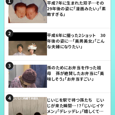
平成7年に生まれた双子…その
29年後の姿に「漫画みたい」「素
敵すぎる」
平成6年に撮った2ショット 30
年後の姿に…「美男美女」「こん
な夫婦になりたい」
孫のためにお弁当を作った祖
母 孫が絶賛したお弁当に「美
味しそう」「お弁当すごい」
じいじを駅で待つ孫たち じい
じが来た瞬間…！？「じいじイケ
メン」「デレッデレ」「嬉しくて可