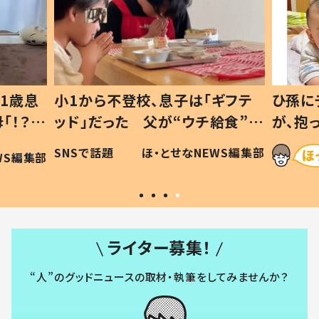
ギフテ
ひ孫にデレデレな80歳じいじ
給食”を
が、抱っこすると…ひ孫の反応に
和の親
「涙が出ました」「可愛くて仕方な
WS編集部
ほ・とせなNEWS編集部
い」
ライター募集！
“人”のグッドニュースの取材・執筆をしてみませんか？