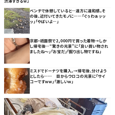
渋滞すぎるw」
ベンチで休憩していると…遠方に違和感。そ
の後、近付いてきたモノに……「ぐぅわぁッッ
ッ」「やばいよ…」
京都・祇園祭で2,000円で買った着物→しか
し帰宅後…“驚きの光景”に「良い買い物され
ましたね～」「お宝だ」「掘り出し物ですね」
ミスドでドーナツを購入。→帰宅後、分けよう
としたら…… 目からウロコの光景に「サイ
コーですww」「激しいw」