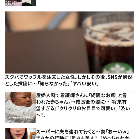
スタバでワッフルを注文した女性。しかしその後、SNSが騒然
とした投稿に…「知らなかった」「ヤバい安い」
産婦人科で看護師さんに「綺麗なお顔」と言
われた赤ちゃん。→成長後の姿に…「将来有
望すぎる」「クリクリのお目目で可愛い」「渋い
～！」
スーパーに夫を連れて行くと…妻「おーいw」
まさかの行動に「奥さん美人！」「めっちゃわか