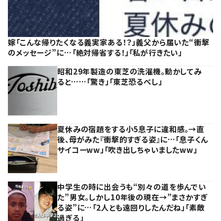
嫁「こんな帰りたくなる義実家ある！？」義父から届いた“衝撃
のメッセージ”に…「絶対帰省する！」「私が行きたい」
昭和29年製造の東芝の洗濯機。動かしてみ
ると……「驚き」「東芝恐るべし」
夏休みの宿題をする小5息子に違和感。→直
後、母がみた『衝撃的すぎる姿』に…「息子くん
サイコーww」「吹き出しちゃいましたww」
中学生の時に出会うも“別々の道を歩んでい
た”男女。しかし10年後の現在→”まさかすぎ
る姿”に…「2人とも遠回りしたんだね」「素敵
過ぎる」