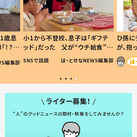
小1から不登校、息子は「ギフテ
ひ孫にデレデレ
ッド」だった 父が“ウチ給食”を
が、抱っこす
作り続ける理由とは #令和の親
「涙が出ました
SNSで話題
ほ・とせなNEWS編集部
#令和の子
い」
ライター募集！
“人”のグッドニュースの取材・執筆をしてみませんか？