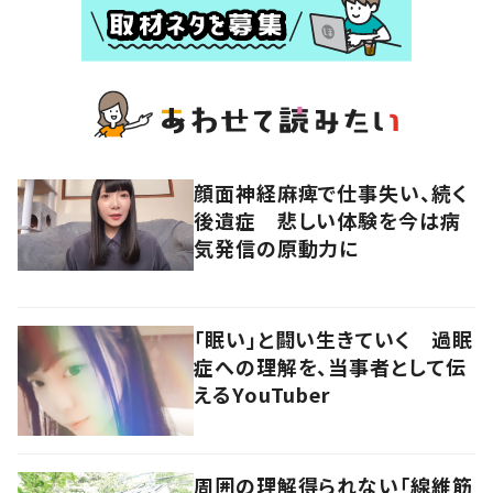
顔面神経麻痺で仕事失い、続く
後遺症 悲しい体験を今は病
気発信の原動力に
「眠い」と闘い生きていく 過眠
症への理解を、当事者として伝
えるYouTuber
周囲の理解得られない「線維筋