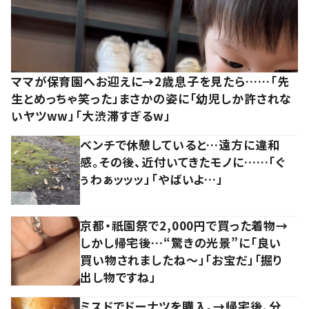
ママが保育園へお迎えに→2歳息子を見たら……「先
生とめっちゃ笑った」まさかの姿に「幼児しか許されな
いヤツww」「大渋滞すぎるw」
ベンチで休憩していると…遠方に違和
感。その後、近付いてきたモノに……「ぐ
ぅわぁッッッ」「やばいよ…」
京都・祇園祭で2,000円で買った着物→
しかし帰宅後…“驚きの光景”に「良い
買い物されましたね～」「お宝だ」「掘り
出し物ですね」
ミスドでドーナツを購入。→帰宅後、分