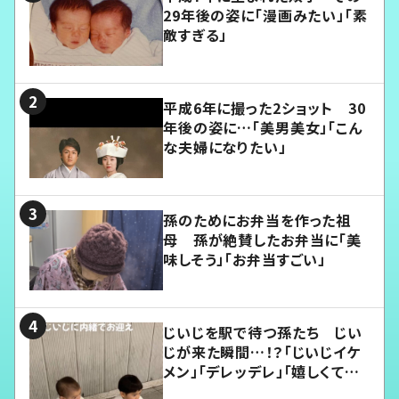
29年後の姿に「漫画みたい」「素
敵すぎる」
平成6年に撮った2ショット 30
年後の姿に…「美男美女」「こん
な夫婦になりたい」
孫のためにお弁当を作った祖
母 孫が絶賛したお弁当に「美
味しそう」「お弁当すごい」
じいじを駅で待つ孫たち じい
じが来た瞬間…！？「じいじイケ
メン」「デレッデレ」「嬉しくて可
愛くてたまらない」「幸せになれ