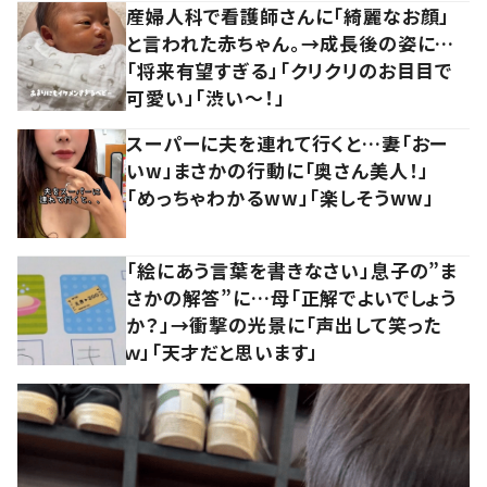
産婦人科で看護師さんに「綺麗なお顔」
と言われた赤ちゃん。→成長後の姿に…
「将来有望すぎる」「クリクリのお目目で
可愛い」「渋い～！」
スーパーに夫を連れて行くと…妻「おー
いw」まさかの行動に「奥さん美人！」
「めっちゃわかるww」「楽しそうww」
「絵にあう言葉を書きなさい」息子の”ま
さかの解答”に…母「正解でよいでしょう
か？」→衝撃の光景に「声出して笑った
ｗ」「天才だと思います」