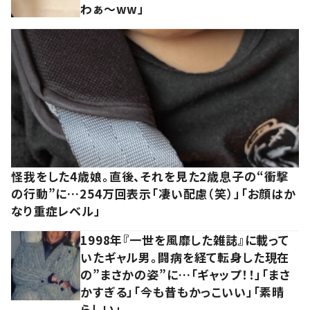
わぁ～ww」
怪我をした4歳娘。直後、それを見た2歳息子の“衝撃
の行動”に…254万回表示「凄い配慮（笑）」「お顔はか
なり重症レベル」
1998年『一世を風靡した雑誌』に載って
いたギャル男。闘病を経て転身した現在
の”まさかの姿”に…「ギャップ！！」「まさ
かすぎる」「今も昔もかっこいい」「素晴
らしい」