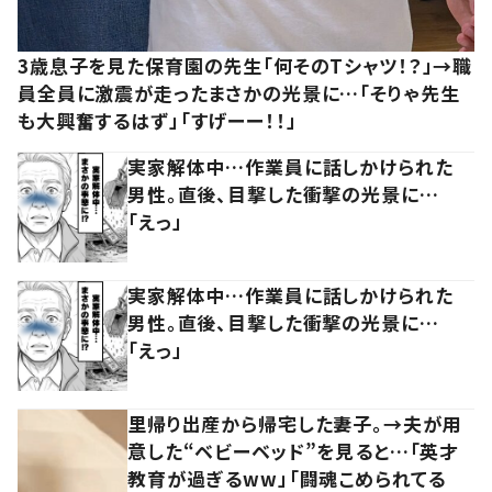
3歳息子を見た保育園の先生「何そのTシャツ！？」→職
員全員に激震が走ったまさかの光景に…「そりゃ先生
も大興奮するはず」「すげーー！！」
実家解体中…作業員に話しかけられた
男性。直後、目撃した衝撃の光景に…
「えっ」
実家解体中…作業員に話しかけられた
男性。直後、目撃した衝撃の光景に…
「えっ」
里帰り出産から帰宅した妻子。→夫が用
意した“ベビーベッド”を見ると…「英才
教育が過ぎるww」「闘魂こめられてる