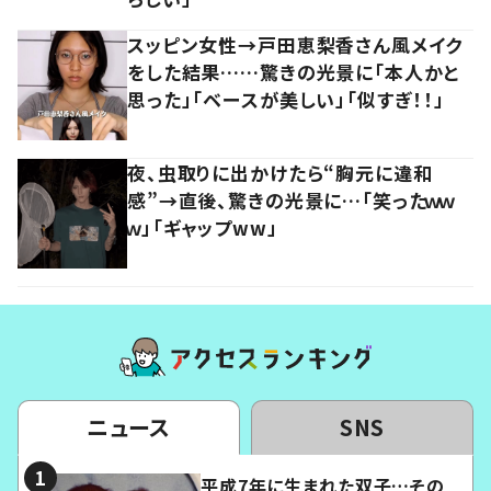
スッピン女性→戸田恵梨香さん風メイク
をした結果……驚きの光景に「本人かと
思った」「ベースが美しい」「似すぎ！！」
夜、虫取りに出かけたら“胸元に違和
感”→直後、驚きの光景に…「笑ったｗｗ
ｗ」「ギャップww」
ニュース
SNS
平成7年に生まれた双子…その