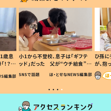
1歳息
小1から不登校、息子は「ギフテ
ひ孫に
「！？」
ッド」だった 父が“ウチ給食”を
が、抱
に「可愛
作り続ける理由とは #令和の親
「涙が
SNSで話題
ほ・とせなNEWS編集部
WS編集部
#令和の子
い」