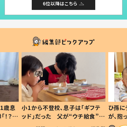
6位以降はこちら
1歳息
小1から不登校、息子は「ギフテ
ひ孫に
「！？」
ッド」だった 父が“ウチ給食”を
が、抱
に「可愛
作り続ける理由とは #令和の親
「涙が