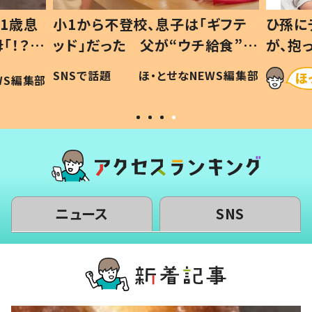
1歳息
小1から不登校、息子は「ギフテ
ひ孫に
「！？」
ッド」だった 父が“ウチ給食”を
が、抱
に「可愛
作り続ける理由とは #令和の親
「涙が
SNSで話題
ほ・とせなNEWS編集部
WS編集部
#令和の子
い」
ニュース
SNS