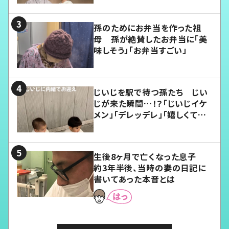
孫のためにお弁当を作った祖
母 孫が絶賛したお弁当に「美
味しそう」「お弁当すごい」
じいじを駅で待つ孫たち じい
じが来た瞬間…！？「じいじイケ
メン」「デレッデレ」「嬉しくて可
愛くてたまらない」「幸せになれ
る」
生後8ヶ月で亡くなった息子
約3年半後、当時の妻の日記に
書いてあった本音とは