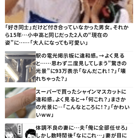
「好き同士」だけど付き合っていなかった男女。それか
ら15年…小中高と同じだった2人の“現在の
姿”に……「大人になっても可愛い」
駅の電光掲示板に違和感。→よく見る
と……思わず二度見してしまう”驚きの
光景”に93万表示「なんだこれ！？」「壊
れちゃった？」
スーパーで買ったシャインマスカットに
違和感。よく見ると→「何これ？」まさか
の光景に…「こんなところに！？」「かわい
いww」
体調不良の妻に…夫「俺に全部任せろ」
しかし数時間後「なにこれ…」妻が目に