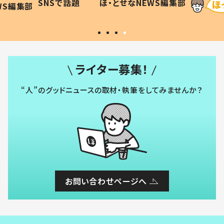
SNSで話題
ほ・とせなNEWS編集部
WS編集部
#令和の子
い」
ライター募集！
“人”のグッドニュースの取材・執筆をしてみませんか？
お問い合わせページへ