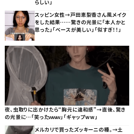
らしい」
スッピン女性→戸田恵梨香さん風メイク
をした結果……驚きの光景に「本人かと
思った」「ベースが美しい」「似すぎ！！」
夜、虫取りに出かけたら“胸元に違和感”→直後、驚き
の光景に…「笑ったｗｗｗ」「ギャップww」
メルカリで買ったズッキーニの種。→土