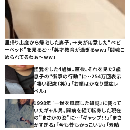
里帰り出産から帰宅した妻子。→夫が用意した“ベビ
ーベッド”を見ると…「英才教育が過ぎるww」「闘魂こ
められてるわぁ～ww」
怪我をした4歳娘。直後、それを見た2歳
息子の“衝撃の行動”に…254万回表示
「凄い配慮（笑）」「お顔はかなり重症レ
ベル」
1998年『一世を風靡した雑誌』に載って
いたギャル男。闘病を経て転身した現在
の”まさかの姿”に…「ギャップ！！」「まさ
かすぎる」「今も昔もかっこいい」「素晴