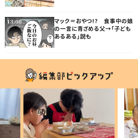
マック＝おやつ!? 食事中の娘
の一言に青ざめる父→「子ども
あるある」説も