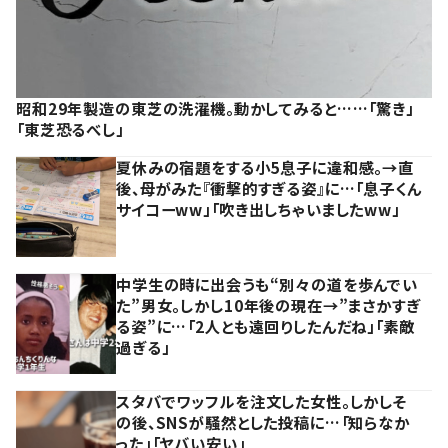
昭和29年製造の東芝の洗濯機。動かしてみると……「驚き」
「東芝恐るべし」
夏休みの宿題をする小5息子に違和感。→直
後、母がみた『衝撃的すぎる姿』に…「息子くん
サイコーww」「吹き出しちゃいましたww」
中学生の時に出会うも“別々の道を歩んでい
た”男女。しかし10年後の現在→”まさかすぎ
る姿”に…「2人とも遠回りしたんだね」「素敵
過ぎる」
スタバでワッフルを注文した女性。しかしそ
の後、SNSが騒然とした投稿に…「知らなか
った」「ヤバい安い」