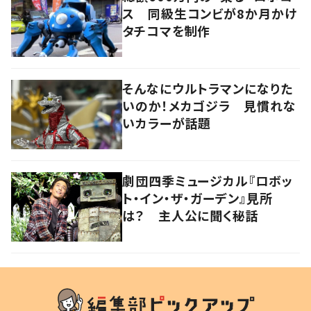
ス 同級生コンビが8か月かけ
タチコマを制作
そんなにウルトラマンになりた
いのか！メカゴジラ 見慣れな
いカラーが話題
劇団四季ミュージカル『ロボッ
ト・イン・ザ・ガーデン』見所
は？ 主人公に聞く秘話