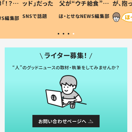
給食”を
が、抱っこすると…ひ孫の反応に
和の親
「涙が出ました」「可愛くて仕方な
WS編集部
ほ・とせなNEWS編集部
い」
ライター募集！
“人”のグッドニュースの取材・執筆をしてみませんか？
お問い合わせページへ