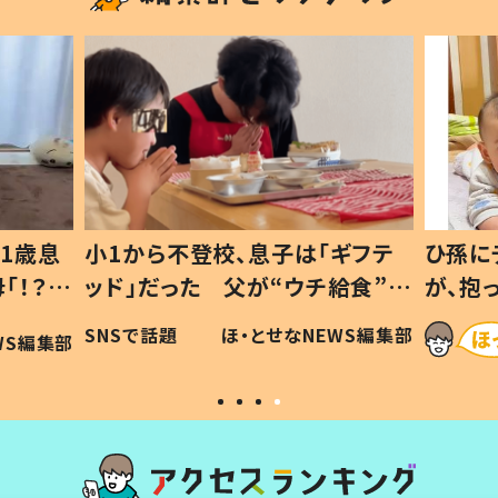
ギフテ
ひ孫にデレデレな80歳じいじ
給食”を
が、抱っこすると…ひ孫の反応に
和の親
「涙が出ました」「可愛くて仕方な
WS編集部
ほ・とせなNEWS編集部
い」