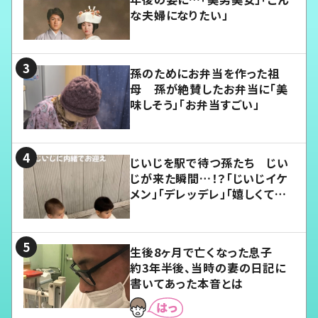
な夫婦になりたい」
孫のためにお弁当を作った祖
母 孫が絶賛したお弁当に「美
味しそう」「お弁当すごい」
じいじを駅で待つ孫たち じい
じが来た瞬間…！？「じいじイケ
メン」「デレッデレ」「嬉しくて可
愛くてたまらない」「幸せになれ
る」
生後8ヶ月で亡くなった息子
約3年半後、当時の妻の日記に
書いてあった本音とは