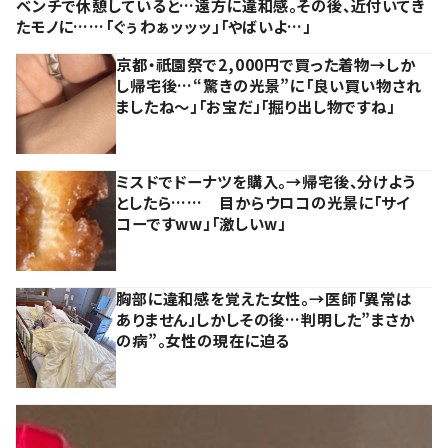
ベンチで休憩していると…遠方に違和感。その後、近付いてき
たモノに……「ぐぅわぁッッッ」「やばいよ…」
京都・祇園祭で2,000円で買った着物→しか
し帰宅後…“驚きの光景”に「良い買い物され
ましたね～」「お宝だ」「掘り出し物ですね」
ミスドでドーナツを購入。→帰宅後、分けよう
としたら…… 目からウロコの光景に「サイ
コーですww」「激しいw」
胸部に違和感を覚えた女性。→医師「異常は
ありません」しかしその後…判明した”まさか
の病”。女性の現在に迫る