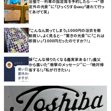
出張で…列車の指定席を予約したら…→“想
定外の光景”に「びっくりするｗｗ」「連れて行っ
てあげて笑」
「こんなん買ってしまう」1000円の浴衣を衝
動買い。よく見ると…“驚きの光景”に「これは
即買い」「1000円だったのですか？！」
嫁「こんな帰りたくなる義実家ある！？」義父
から届いた“衝撃のメッセージ”に…「絶対帰
省する！」「私が行きたい」