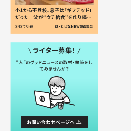
小1から不登校、息子は「ギフテッド」
だった 父が“ウチ給食”を作り続け
る理由とは #令和の親 #令和の子
SNSで話題
ほ・とせなNEWS編集部
ライター募集！
“人”のグッドニュースの取材・執筆をし
てみませんか？
お問い合わせページへ