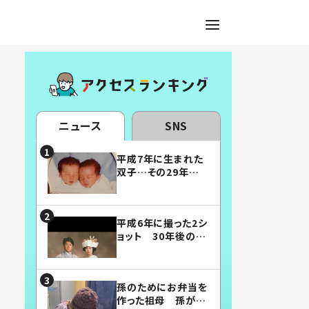
ニュース
SNS
平成7年に生まれた
双子…その29年後
の姿に「漫画みたい」
「素敵すぎる」
平成6年に撮った2シ
ョット 30年後の姿
に…「美男美女」「こ
んな夫婦になりた
い」
孫のためにお弁当を
作った祖母 孫が絶