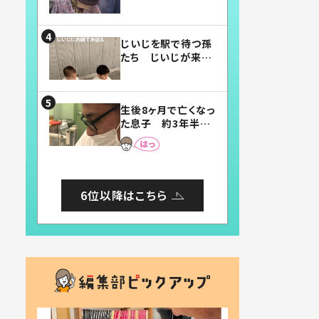
賛したお弁当に「美
味しそう」「お弁当す
ごい」
じいじを駅で待つ孫
たち じいじが来た
瞬間…！？「じいじイ
ケメン」「デレッデレ」
「嬉しくて可愛くてた
生後8ヶ月で亡くなっ
まらない」「幸せにな
た息子 約3年半
れる」
後、当時の妻の日記
に書いてあった本音
とは
6位以降はこちら