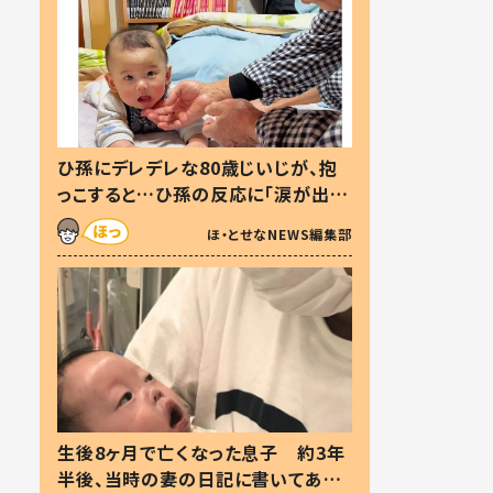
ひ孫にデレデレな80歳じいじが、抱
っこすると…ひ孫の反応に「涙が出ま
した」「可愛くて仕方ない」
ほ・とせなNEWS編集部
生後8ヶ月で亡くなった息子 約3年
半後、当時の妻の日記に書いてあっ