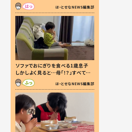
た本音とは
ほ・とせなNEWS編集部
ソファでおにぎりを食べる1歳息子
しかしよく見ると…母「！？」すべてを
察した母の投稿に「可愛いから許
ほ・とせなNEWS編集部
す！」「現行犯〜」