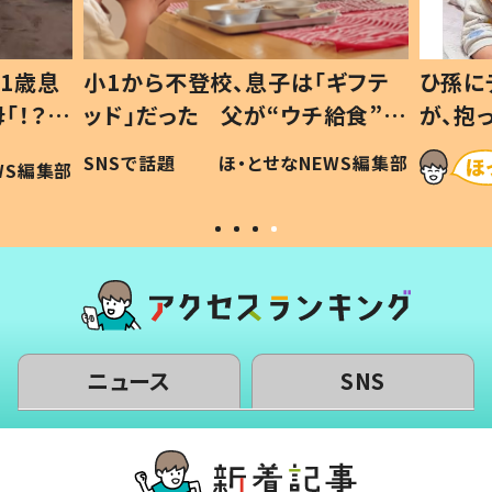
ギフテ
ひ孫にデレデレな80歳じいじ
給食”を
が、抱っこすると…ひ孫の反応に
和の親
「涙が出ました」「可愛くて仕方な
WS編集部
ほ・とせなNEWS編集部
い」
ニュース
SNS