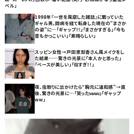
ベル」
1998年『一世を風靡した雑誌』に載っていた
ギャル男。闘病を経て転身した現在の”まさか
の姿”に…「ギャップ！！」「まさかすぎる」「今も
昔もかっこいい」「素晴らしい」
スッピン女性→戸田恵梨香さん風メイクをし
た結果……驚きの光景に「本人かと思った」
「ベースが美しい」「似すぎ！！」
夜、虫取りに出かけたら“胸元に違和感”→直
後、驚きの光景に…「笑ったｗｗｗ」「ギャップ
ww」