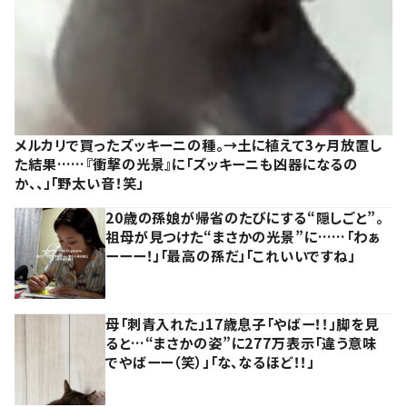
メルカリで買ったズッキーニの種。→土に植えて3ヶ月放置し
た結果……『衝撃の光景』に「ズッキーニも凶器になるの
か、、」「野太い音！笑」
20歳の孫娘が帰省のたびにする“隠しごと”。
祖母が見つけた“まさかの光景”に……「わぁ
ーーー！」「最高の孫だ」「これいいですね」
母「刺青入れた」17歳息子「やばー！！」脚を見
ると…“まさかの姿”に277万表示「違う意味
でやばーー（笑）」「な、なるほど！！」