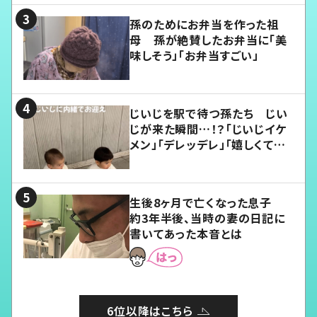
孫のためにお弁当を作った祖
母 孫が絶賛したお弁当に「美
味しそう」「お弁当すごい」
じいじを駅で待つ孫たち じい
じが来た瞬間…！？「じいじイケ
メン」「デレッデレ」「嬉しくて可
愛くてたまらない」「幸せになれ
る」
生後8ヶ月で亡くなった息子
約3年半後、当時の妻の日記に
書いてあった本音とは
6位以降はこちら