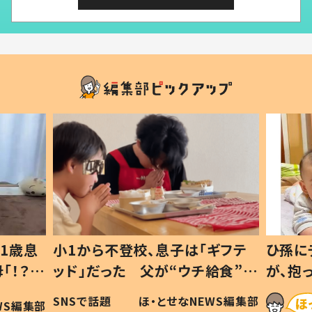
子は「ギフテ
ひ孫にデレデレな80歳じいじ
ウチ給食”を
が、抱っこすると…ひ孫の反応に
 #令和の親
「涙が出ました」「可愛くて仕方な
なNEWS編集部
ほ・とせなNEWS編集部