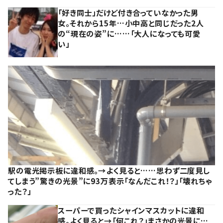
「好き同士」だけど付き合っていなかった男
女。それから15年…小中高と同じだった2人
の“現在の姿”に……「大人になっても可愛
い」
駅の電光掲示板に違和感。→よく見ると……思わず二度見し
てしまう”驚きの光景”に93万表示「なんだこれ！？」「壊れちゃ
った？」
スーパーで買ったシャインマスカットに違和
感。よく見ると→「何これ？」まさかの光景に…