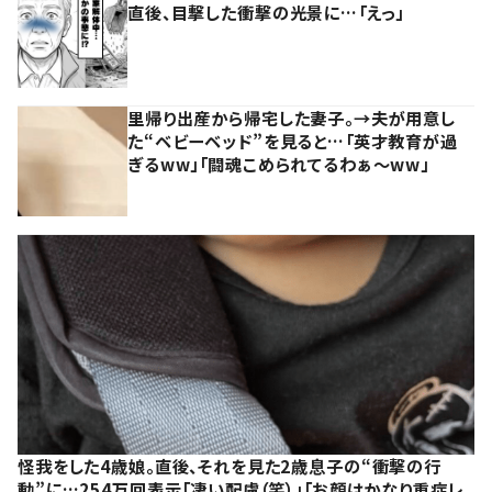
直後、目撃した衝撃の光景に…「えっ」
里帰り出産から帰宅した妻子。→夫が用意し
た“ベビーベッド”を見ると…「英才教育が過
ぎるww」「闘魂こめられてるわぁ～ww」
怪我をした4歳娘。直後、それを見た2歳息子の“衝撃の行
動”に…254万回表示「凄い配慮（笑）」「お顔はかなり重症レ