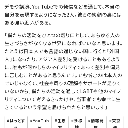
デモや講演、YouTubeでの発信などを通して、本当の
自分を表現するようになった2人。彼らの笑顔の裏には
ある強い思いがある。
「僕たちの活動をひとつの切り口として、あらゆる人の
生きづらさがなくなる世界になればいいなと思います。
たとえば日本人でも言語の通じない国に行くと「外国
人」になったり、アジア人差別を受けることもあるよう
に、誰もが何かしらのマイノリティであって差別や偏見
に苦しむことがあると思うんです。でも悩むのは本人の
せいじゃなくて、社会や周りの理解やサポートが足りて
いないから。僕たちの活動を通してLGBTや他のマイノ
リティについて考えるきっかけや、当事者でも幸せに生
きているという希望を届けられたらと思います」
はっとす
YouTub
生き
多様
情報発
東京
る
er
方
性
信
都