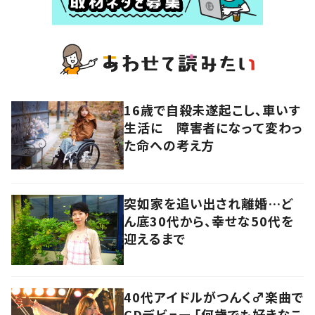
16歳で自殺未遂起こし、車いす
生活に 障害者になって変わっ
た命への考え方
突如家を追い出され離婚…ど
ん底30代から、幸せな50代を
迎えるまで
40代アイドルがつんく♂楽曲で
CDデビュー 「何歳でも好きなこ