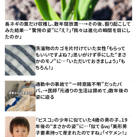
長ネギの葉だけ収穫し、数年間放置…→その後、掘り起こして
みた結果…“驚愕の姿”に「え？」「我々は進化の瞬間を目にし
たのか」
洗濯物のカゴを片付けていた女性「もらって
もいいですよね？」思いがけず手にした“まさ
かのモノ”に…「いただいておきましょう」「も
ちろん！」
通勤中の事故で“一時意識不明”だったパ
パ。→医師「元通りの生活は諦めて」数年後の
姿に迫る
『ビスコ』の少年に似ていた4歳の男の子。19
年後の“まさかの姿”に…「似てるｗ」「美形男
子要素持って産まれたのですね」「イケメン！」