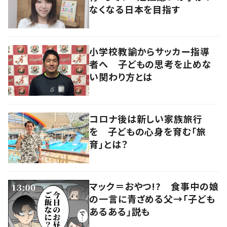
なくなる日本を目指す
小学校教諭からサッカー指導
者へ 子どもの思考を止めな
い関わり方とは
コロナ後は新しい家族旅行
を 子どもの心身を育む「旅
育」とは？
マック＝おやつ!? 食事中の娘
の一言に青ざめる父→「子ども
あるある」説も