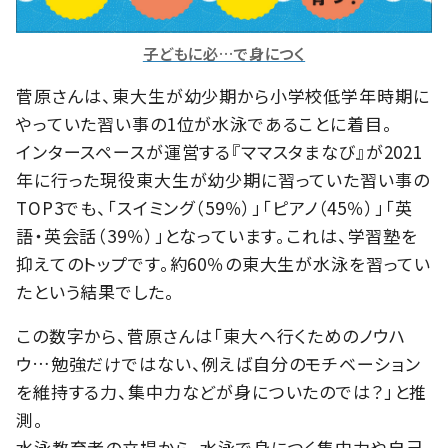
子どもに必…で身につく
菅原さんは、東大生が幼少期から小学校低学年時期に
やっていた習い事の1位が水泳であることに着目。
インタースペースが運営する『ママスタまなび』が2021
年に行った現役東大生が幼少期に習っていた習い事の
TOP3でも、「スイミング（59％）」「ピアノ（45％）」「英
語・英会話（39％）」となっています。これは、学習塾を
抑えてのトップです。約60％の東大生が水泳を習ってい
たという結果でした。
この数字から、菅原さんは「東大へ行くためのノウハ
ウ…勉強だけではない、例えば自分のモチベーション
を維持する力、集中力などが身についたのでは？」と推
測。
水泳教育者の立場から、水泳で身につく集中力や自己