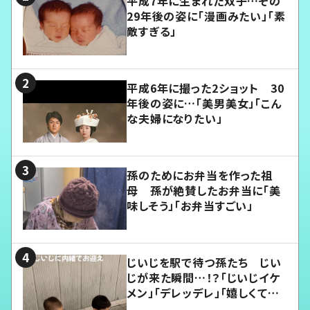
平成7年に生まれた双子…その
29年後の姿に「漫画みたい」「素
敵すぎる」
平成6年に撮った2ショット 30
年後の姿に…「美男美女」「こん
な夫婦になりたい」
孫のためにお弁当を作った祖
母 孫が絶賛したお弁当に「美
味しそう」「お弁当すごい」
じいじを駅で待つ孫たち じい
じが来た瞬間…！？「じいじイケ
メン」「デレッデレ」「嬉しくて可
愛くてたまらない」「幸せになれ