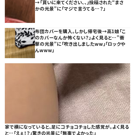
→「貰いに来てください、、」投稿された“まさ
かの光景”に「マジで言うてる…？」
布団カバーを購入。しかし帰宅後→高1娘「こ
のカバーなんか怖くない？」よく見ると…”衝
撃の光景”に「吹き出しましたww」「ロックや
んwww」
家で横になっていると、足にコチョコチョした感覚が。よく見る
と…「えぇ！？」驚きの光景に「無事でよかった」