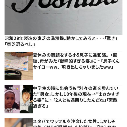
昭和29年製造の東芝の洗濯機。動かしてみると……「驚き」
「東芝恐るべし」
夏休みの宿題をする小5息子に違和感。→直
後、母がみた『衝撃的すぎる姿』に…「息子くん
サイコーww」「吹き出しちゃいましたww」
中学生の時に出会うも“別々の道を歩んでい
た”男女。しかし10年後の現在→”まさかすぎ
る姿”に…「2人とも遠回りしたんだね」「素敵
過ぎる」
スタバでワッフルを注文した女性。しかしそ
の後、SNSが騒然とした投稿に…「知らなか