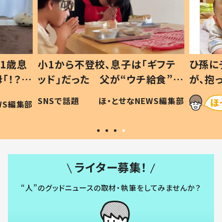
1歳息
小1から不登校、息子は「ギフテ
ひ孫に
「！？」
ッド」だった 父が“ウチ給食”を
が、抱
に「可愛
作り続ける理由とは #令和の親
「涙が
SNSで話題
ほ・とせなNEWS編集部
WS編集部
#令和の子
い」
ライター募集！
“人”のグッドニュースの取材・執筆をしてみませんか？