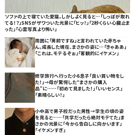
ソファの上で寝ていた愛猫。しかしよく見ると…「しっぽが取れ
てる！？」SNSがザワついた光景に「ヒッ！」「2秒くらい心臓止ま
った」「心霊写真より怖い」
周囲に「男前ですね」と言われていた赤ちゃ
ん。成長した現在、まさかの姿に…「きゃああ」
「これは、モテるぞぉ」「客観的にイケメン」
修学旅行へ行った小6息子「良い買い物をし
た！」→母が驚愕した“まさかの購入
品”に……「初めて見ました！」「いいセンス」
「素晴らしい！」
小中高で男子校だった男性→学生の頃の姿
を見ると……「共学だったら絶対モテてた」ま
さかの光景に「今から告白しに向かいます」
「イケメンすぎ」