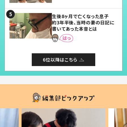
る」
生後8ヶ月で亡くなった息子
約3年半後、当時の妻の日記に
書いてあった本音とは
6位以降はこちら