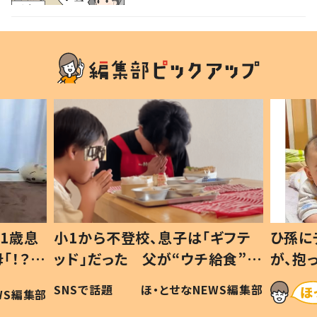
1歳息
小1から不登校、息子は「ギフテ
ひ孫に
「！？」
ッド」だった 父が“ウチ給食”を
が、抱
に「可愛
作り続ける理由とは #令和の親
「涙が
SNSで話題
ほ・とせなNEWS編集部
WS編集部
#令和の子
い」