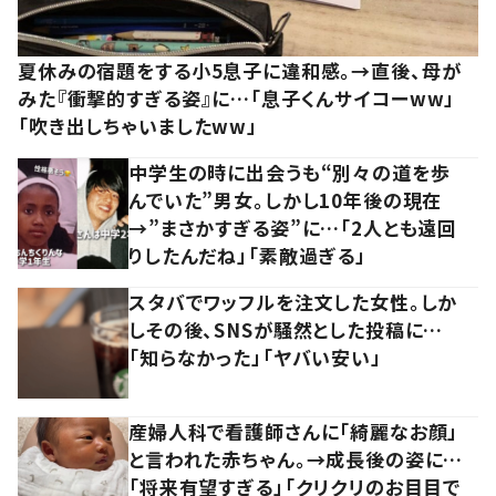
夏休みの宿題をする小5息子に違和感。→直後、母が
みた『衝撃的すぎる姿』に…「息子くんサイコーww」
「吹き出しちゃいましたww」
中学生の時に出会うも“別々の道を歩
んでいた”男女。しかし10年後の現在
→”まさかすぎる姿”に…「2人とも遠回
りしたんだね」「素敵過ぎる」
スタバでワッフルを注文した女性。しか
しその後、SNSが騒然とした投稿に…
「知らなかった」「ヤバい安い」
産婦人科で看護師さんに「綺麗なお顔」
と言われた赤ちゃん。→成長後の姿に…
「将来有望すぎる」「クリクリのお目目で