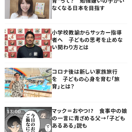
育”って？ 勉強嫌いの子がい
なくなる日本を目指す
小学校教諭からサッカー指導
者へ 子どもの思考を止めな
い関わり方とは
コロナ後は新しい家族旅行
を 子どもの心身を育む「旅
育」とは？
マック＝おやつ!? 食事中の娘
の一言に青ざめる父→「子ども
あるある」説も