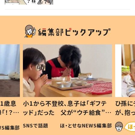
1歳息
小1から不登校、息子は「ギフテ
ひ孫に
「！？」
ッド」だった 父が“ウチ給食”を
が、抱
に「可愛
作り続ける理由とは #令和の親
「涙が
SNSで話題
ほ・とせなNEWS編集部
WS編集部
#令和の子
い」