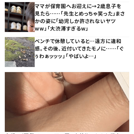
ママが保育園へお迎えに→2歳息子を
見たら……「先生とめっちゃ笑った」まさ
かの姿に「幼児しか許されないヤツ
ww」「大渋滞すぎるw」
ベンチで休憩していると…遠方に違和
感。その後、近付いてきたモノに……「ぐ
ぅわぁッッッ」「やばいよ…」