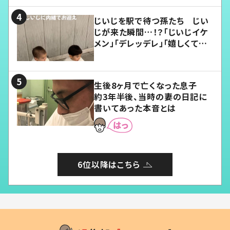
じいじを駅で待つ孫たち じい
じが来た瞬間…！？「じいじイケ
メン」「デレッデレ」「嬉しくて可
愛くてたまらない」「幸せになれ
る」
生後8ヶ月で亡くなった息子
約3年半後、当時の妻の日記に
書いてあった本音とは
6位以降はこちら