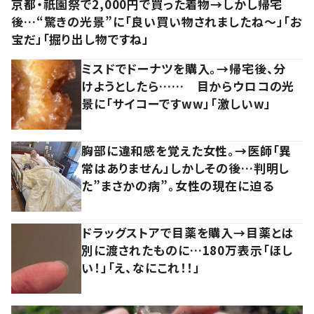
京都・祇園祭で2,000円で買った着物→しかし帰宅
後…“驚きの光景”に「良い買い物されましたね～」「お
宝だ」「掘り出し物ですね」
ミスドでドーナツを購入。→帰宅後、分
けようとしたら…… 目からウロコの光
景に「サイコーですww」「激しいw」
胸部に違和感を覚えた女性。→医師「異
常はありません」しかしその後…判明し
た”まさかの病”。女性の現在に迫る
ドラッグストアで目薬を購入→目薬とは
別に渡されたものに…180万表示「ほし
い！」「え、なにこれ！！」