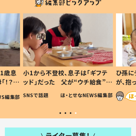
1歳息
小1から不登校、息子は「ギフテ
ひ孫に
「！？」
ッド」だった 父が“ウチ給食”を
が、抱
に「可愛
作り続ける理由とは #令和の親
「涙が
SNSで話題
ほ・とせなNEWS編集部
WS編集部
#令和の子
い」
ライター募集！