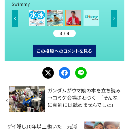
Swimmy
3 / 4
この投稿へのコメントを見る
ガンダムがウマ娘の本を立ち読み
→コミケ会場ざわつく 「そんな
に真剣には読めませんでした」
ゲイ隠し10年以上働いた 元消