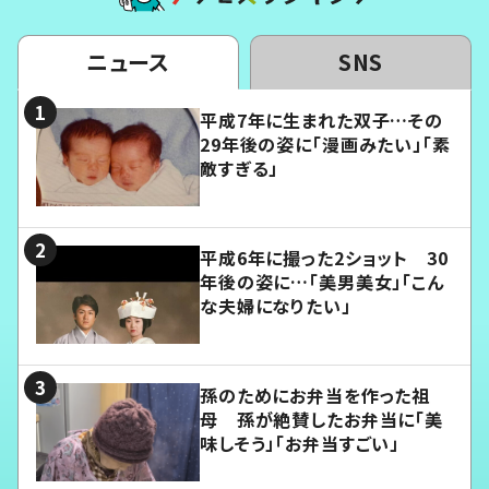
ニュース
SNS
平成7年に生まれた双子…その
29年後の姿に「漫画みたい」「素
敵すぎる」
平成6年に撮った2ショット 30
年後の姿に…「美男美女」「こん
な夫婦になりたい」
孫のためにお弁当を作った祖
母 孫が絶賛したお弁当に「美
味しそう」「お弁当すごい」