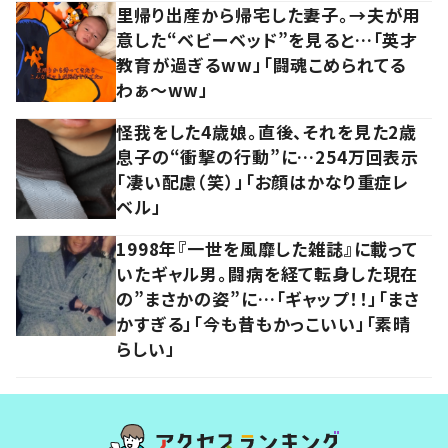
里帰り出産から帰宅した妻子。→夫が用
意した“ベビーベッド”を見ると…「英才
教育が過ぎるww」「闘魂こめられてる
わぁ～ww」
怪我をした4歳娘。直後、それを見た2歳
息子の“衝撃の行動”に…254万回表示
「凄い配慮（笑）」「お顔はかなり重症レ
ベル」
1998年『一世を風靡した雑誌』に載って
いたギャル男。闘病を経て転身した現在
の”まさかの姿”に…「ギャップ！！」「まさ
かすぎる」「今も昔もかっこいい」「素晴
らしい」