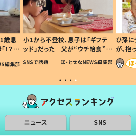
1歳息
小1から不登校、息子は「ギフテ
ひ孫に
「！？」
ッド」だった 父が“ウチ給食”を
が、抱
に「可愛
作り続ける理由とは #令和の親
「涙が
SNSで話題
ほ・とせなNEWS編集部
WS編集部
#令和の子
い」
ニュース
SNS