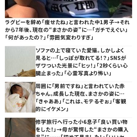
ラグビーを辞め「痩せたね」と言われた中1男子→それ
から7年後、現在の“まさかの姿”に…「ガチでえぐい」
「何があったの？」「雰囲気変わりすぎ」
ソファの上で寝ていた愛猫。しかしよく
見ると…「しっぽが取れてる！？」SNSが
ザワついた光景に「ヒッ！」「2秒くらい心
臓止まった」「心霊写真より怖い」
周囲に「男前ですね」と言われていた赤
ちゃん。成長した現在、まさかの姿に…
「きゃああ」「これは、モテるぞぉ」「客観
的にイケメン」
修学旅行へ行った小6息子「良い買い物
をした！」→母が驚愕した“まさかの購入
品”に……「初めて見ました！」「いいセ