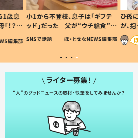
1歳息
小1から不登校、息子は「ギフテ
ひ孫に
「！？」
ッド」だった 父が“ウチ給食”を
が、抱
に「可愛
作り続ける理由とは #令和の親
「涙が
SNSで話題
ほ・とせなNEWS編集部
WS編集部
#令和の子
い」
ライター募集！
“人”のグッドニュースの取材・執筆をしてみませんか？