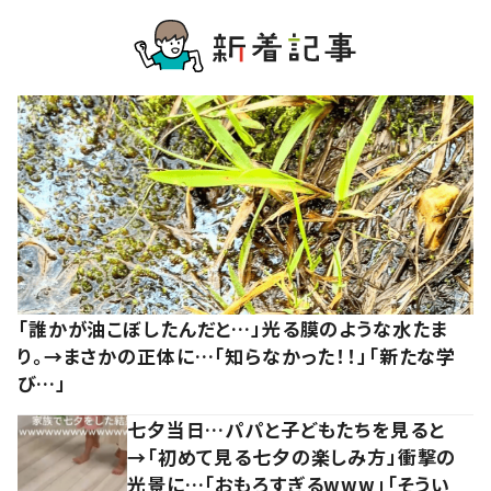
「誰かが油こぼしたんだと…」光る膜のような水たま
り。→まさかの正体に…「知らなかった！！」「新たな学
び…」
七夕当日…パパと子どもたちを見ると
→「初めて見る七夕の楽しみ方」衝撃の
光景に…「おもろすぎるwww」「そうい