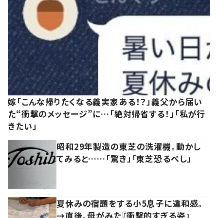
嫁「こんな帰りたくなる義実家ある！？」義父から届い
た“衝撃のメッセージ”に…「絶対帰省する！」「私が行
きたい」
昭和29年製造の東芝の洗濯機。動かし
てみると……「驚き」「東芝恐るべし」
夏休みの宿題をする小5息子に違和感。
→直後、母がみた『衝撃的すぎる姿』