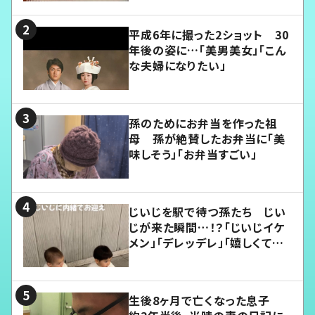
平成6年に撮った2ショット 30
年後の姿に…「美男美女」「こん
な夫婦になりたい」
孫のためにお弁当を作った祖
母 孫が絶賛したお弁当に「美
味しそう」「お弁当すごい」
じいじを駅で待つ孫たち じい
じが来た瞬間…！？「じいじイケ
メン」「デレッデレ」「嬉しくて可
愛くてたまらない」「幸せになれ
る」
生後8ヶ月で亡くなった息子