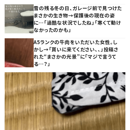
雪の残る冬の日、ガレージ前で見つけた
まさかの生き物→保護後の現在の姿
に…「過酷な状況でしたね」「寒くて動け
なかったのかも」
A5ランクの牛肉をいただいた女性。し
かし→「貰いに来てください、、」投稿さ
れた“まさかの光景”に「マジで言うて
る…？」