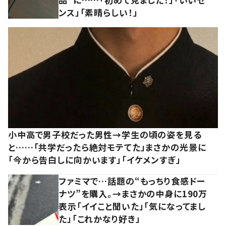
ンス」「素晴らしい！」
小中高で男子校だった男性→学生の頃の姿を見る
と……「共学だったら絶対モテてた」まさかの光景に
「今から告白しに向かいます」「イケメンすぎ」
ファミマで…話題の“もっちり食感ドー
ナツ”を購入。→まさかの中身に190万
表示「イイこと聞いた」「気になってまし
た」「これかなり好き」