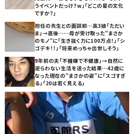
うイベントだっけ？w」「どこの星の文化
ですか？」
担任の先生との面談前…高3娘「ただい
ま」→直後……母が受け取った”まさか
のモノ”に「生き抜く力に100万点！」「シ
ゴデキ！！」「将来めっちゃ出世しそう」
9年前の夫「不機嫌で不健康」→自然に
逆らわない生活を送った結果…42歳に
なった現在の”まさかの姿”に「スゴすぎ
る」「20は若く見える」