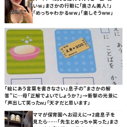
いw」まさかの行動に「奥さん美人！」
「めっちゃわかるww」「楽しそうww」
「絵にあう言葉を書きなさい」息子の”まさかの解
答”に…母「正解でよいでしょうか？」→衝撃の光景に
「声出して笑ったｗ」「天才だと思います」
ママが保育園へお迎えに→2歳息子を
見たら……「先生とめっちゃ笑った」まさ