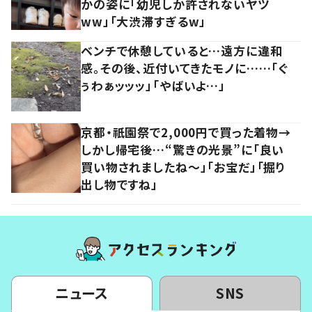
かの姿に「幼児しか許されないヤツ
ww」「大渋滞すぎるw」
ベンチで休憩していると…遠方に違和
感。その後、近付いてきたモノに……「ぐ
ぅわぁッッッ」「やばいよ…」
京都・祇園祭で2,000円で買った着物→
しかし帰宅後…“驚きの光景”に「良い
買い物されましたね～」「お宝だ」「掘り
出し物ですね」
ニュース
SNS