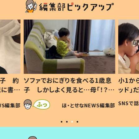
1歳息
小1から不登校、息子は「ギフテ
ひ孫に
「！？」
ッド」だった 父が“ウチ給食”を
が、抱
に「可愛
作り続ける理由とは #令和の親
「涙が
SNSで話題
ほ・とせなNEWS編集部
WS編集部
#令和の子
い」