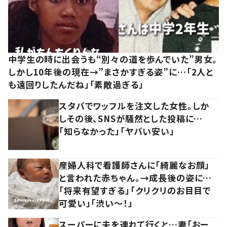
中学生の時に出会うも“別々の道を歩んでいた”男女。
しかし10年後の現在→”まさかすぎる姿”に…「2人と
も遠回りしたんだね」「素敵過ぎる」
スタバでワッフルを注文した女性。しか
しその後、SNSが騒然とした投稿に…
「知らなかった」「ヤバい安い」
産婦人科で看護師さんに「綺麗なお顔」
と言われた赤ちゃん。→成長後の姿に…
「将来有望すぎる」「クリクリのお目目で
可愛い」「渋い～！」
スーパーに夫を連れて行くと…妻「おー