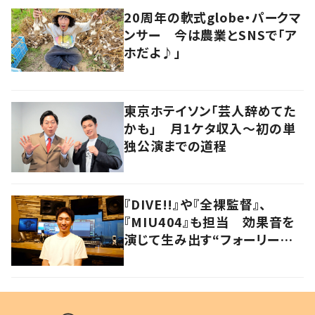
20周年の軟式globe・パークマ
ンサー 今は農業とSNSで「ア
ホだよ♪」
東京ホテイソン「芸人辞めてた
かも」 月1ケタ収入～初の単
独公演までの道程
『DIVE!!』や『全裸監督』、
『MIU404』も担当 効果音を
演じて生み出す“フォーリーア
ーティスト“の職人技