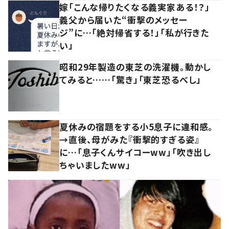
嫁「こんな帰りたくなる義実家ある！？」
義父から届いた“衝撃のメッセー
ジ”に…「絶対帰省する！」「私が行きた
い」
昭和29年製造の東芝の洗濯機。動かし
てみると……「驚き」「東芝恐るべし」
夏休みの宿題をする小5息子に違和感。
→直後、母がみた『衝撃的すぎる姿』
に…「息子くんサイコーww」「吹き出し
ちゃいましたww」