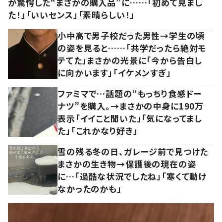
が驚愕した“まさかの購入品”に……「初めて見まし
た！」「いいセンス」「素晴らしい！」
小中高で男子校だった男性→学生の頃
の姿を見ると……「共学だったら絶対モ
テてた」まさかの光景に「今から告白し
に向かいます」「イケメンすぎ」
ファミマで…話題の“もっちり食感ドー
ナツ”を購入。→まさかの中身に190万
表示「イイこと聞いた」「気になってまし
た」「これかなり好き」
雪の残る冬の日、ガレージ前で見つけた
まさかの生き物→保護後の現在の姿
に…「過酷な状況でしたね」「寒くて動け
なかったのかも」