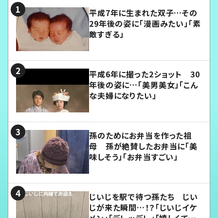
平成7年に生まれた双子…その
29年後の姿に「漫画みたい」「素
敵すぎる」
平成6年に撮った2ショット 30
年後の姿に…「美男美女」「こん
な夫婦になりたい」
孫のためにお弁当を作った祖
母 孫が絶賛したお弁当に「美
味しそう」「お弁当すごい」
じいじを駅で待つ孫たち じい
じが来た瞬間…！？「じいじイケ
メン」「デレッデレ」「嬉しくて可