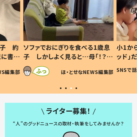
1歳息
小1から不登校、息子は「ギフテ
ひ孫に
「！？」
ッド」だった 父が“ウチ給食”を
が、抱
に「可愛
作り続ける理由とは #令和の親
「涙が
SNSで話題
ほ・とせなNEWS編集部
WS編集部
#令和の子
い」
ライター募集！
“人”のグッドニュースの取材・執筆をしてみませんか？