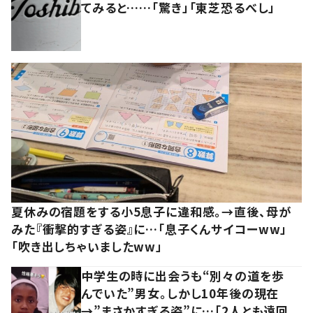
てみると……「驚き」「東芝恐るべし」
夏休みの宿題をする小5息子に違和感。→直後、母が
みた『衝撃的すぎる姿』に…「息子くんサイコーww」
「吹き出しちゃいましたww」
中学生の時に出会うも“別々の道を歩
んでいた”男女。しかし10年後の現在
→”まさかすぎる姿”に…「2人とも遠回