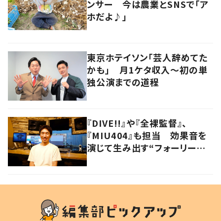
ンサー 今は農業とSNSで「ア
ホだよ♪」
東京ホテイソン「芸人辞めてた
かも」 月1ケタ収入～初の単
独公演までの道程
『DIVE!!』や『全裸監督』、
『MIU404』も担当 効果音を
演じて生み出す“フォーリーア
ーティスト“の職人技