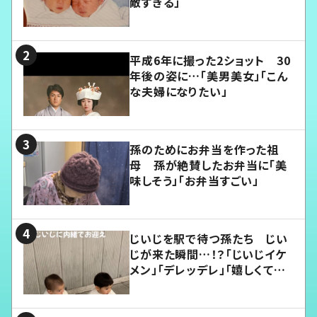
敵すぎる」
平成6年に撮った2ショット 30
年後の姿に…「美男美女」「こん
な夫婦になりたい」
孫のためにお弁当を作った祖
母 孫が絶賛したお弁当に「美
味しそう」「お弁当すごい」
じいじを駅で待つ孫たち じい
じが来た瞬間…！？「じいじイケ
メン」「デレッデレ」「嬉しくて可
愛くてたまらない」「幸せになれ
る」