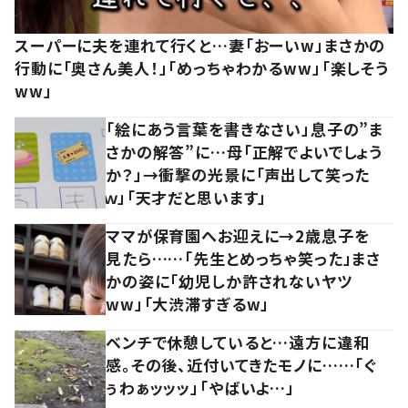
スーパーに夫を連れて行くと…妻「おーいw」まさかの
行動に「奥さん美人！」「めっちゃわかるww」「楽しそう
ww」
「絵にあう言葉を書きなさい」息子の”ま
さかの解答”に…母「正解でよいでしょう
か？」→衝撃の光景に「声出して笑った
ｗ」「天才だと思います」
ママが保育園へお迎えに→2歳息子を
見たら……「先生とめっちゃ笑った」まさ
かの姿に「幼児しか許されないヤツ
ww」「大渋滞すぎるw」
ベンチで休憩していると…遠方に違和
感。その後、近付いてきたモノに……「ぐ
ぅわぁッッッ」「やばいよ…」