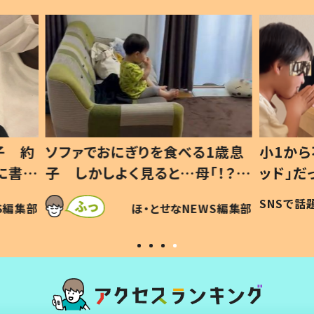
1歳息
小1から不登校、息子は「ギフテ
ひ孫に
「！？」
ッド」だった 父が“ウチ給食”を
が、抱
に「可愛
作り続ける理由とは #令和の親
「涙が
SNSで話題
ほ・とせなNEWS編集部
WS編集部
#令和の子
い」