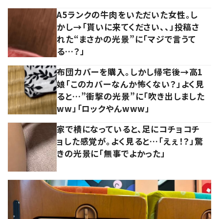
A5ランクの牛肉をいただいた女性。し
かし→「貰いに来てください、、」投稿さ
れた“まさかの光景”に「マジで言うて
る…？」
布団カバーを購入。しかし帰宅後→高1
娘「このカバーなんか怖くない？」よく見
ると…”衝撃の光景”に「吹き出しました
ww」「ロックやんwww」
家で横になっていると、足にコチョコチ
ョした感覚が。よく見ると…「えぇ！？」驚
きの光景に「無事でよかった」