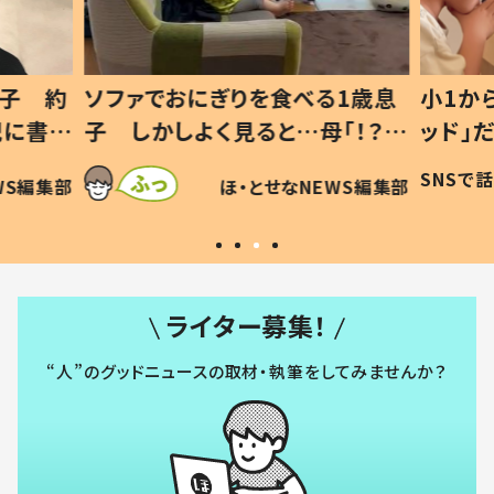
1歳息
小1から不登校、息子は「ギフテ
ひ孫に
「！？」
ッド」だった 父が“ウチ給食”を
が、抱
に「可愛
作り続ける理由とは #令和の親
「涙が
SNSで話題
ほ・とせなNEWS編集部
WS編集部
#令和の子
い」
ライター募集！
“人”のグッドニュースの取材・執筆をしてみませんか？