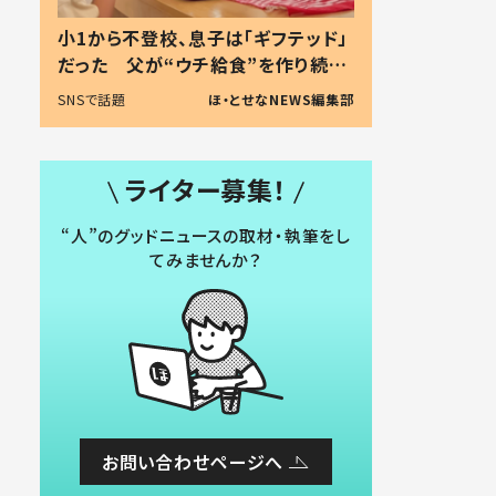
小1から不登校、息子は「ギフテッド」
だった 父が“ウチ給食”を作り続け
る理由とは #令和の親 #令和の子
SNSで話題
ほ・とせなNEWS編集部
ライター募集！
“人”のグッドニュースの取材・執筆をし
てみませんか？
お問い合わせページへ