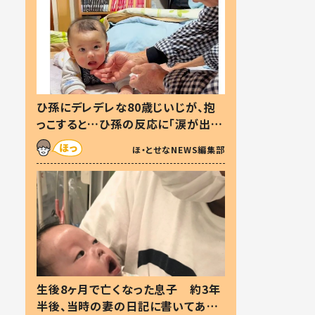
ひ孫にデレデレな80歳じいじが、抱
っこすると…ひ孫の反応に「涙が出ま
した」「可愛くて仕方ない」
ほ・とせなNEWS編集部
生後8ヶ月で亡くなった息子 約3年
半後、当時の妻の日記に書いてあっ