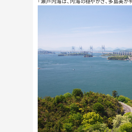
「瀬戸内海は、内海の穏やかさ、多島美が