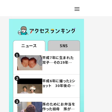
ニュース
SNS
平成7年に生まれた
双子…その29年後
の姿に「漫画みたい」
「素敵すぎる」
平成6年に撮った2シ
ョット 30年後の姿
に…「美男美女」「こ
んな夫婦になりた
い」
孫のためにお弁当を
作った祖母 孫が絶