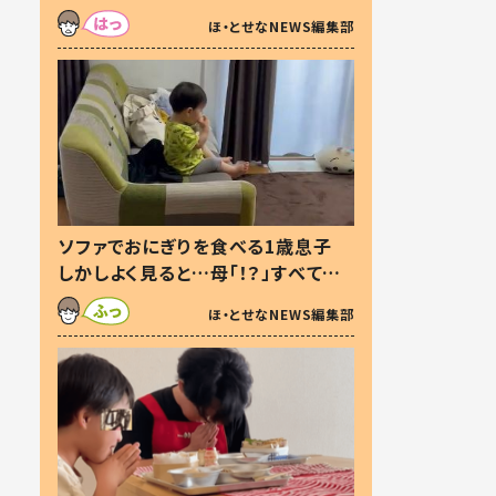
た本音とは
ほ・とせなNEWS編集部
ソファでおにぎりを食べる1歳息子
しかしよく見ると…母「！？」すべてを
察した母の投稿に「可愛いから許
ほ・とせなNEWS編集部
す！」「現行犯〜」