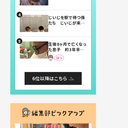
賛したお弁当に「美
味しそう」「お弁当す
ごい」
じいじを駅で待つ孫
たち じいじが来た
瞬間…！？「じいじイ
ケメン」「デレッデレ」
「嬉しくて可愛くてた
生後8ヶ月で亡くなっ
まらない」「幸せにな
た息子 約3年半
れる」
後、当時の妻の日記
に書いてあった本音
とは
6位以降はこちら