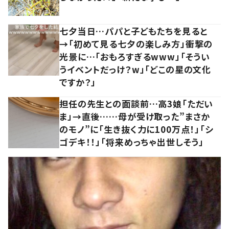
七夕当日…パパと子どもたちを見ると
→「初めて見る七夕の楽しみ方」衝撃の
光景に…「おもろすぎるwww」「そうい
うイベントだっけ？w」「どこの星の文化
ですか？」
担任の先生との面談前…高3娘「ただい
ま」→直後……母が受け取った”まさか
のモノ”に「生き抜く力に100万点！」「シ
ゴデキ！！」「将来めっちゃ出世しそう」