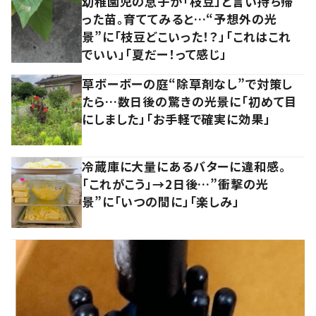
幼稚園児の息子が「枝豆」と言い持ち帰
った苗。育ててみると…“予想外の光
景”に「枝豆どこいった！？」「これはこれ
でいい」「夏だー！って感じ」
草ボーボーの庭“除草剤なし”で対策し
たら…数日後の驚きの光景に「初めて目
にしました」「お手軽で確実に効果」
冷蔵庫に大量にあるバターに違和感。
「これがこう」→2日後…”衝撃の光
景”に「いつの間に」「楽しみ」