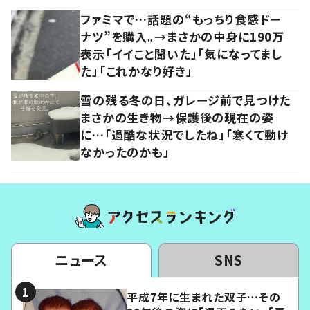
ファミマで…話題の“もっちり食感ドー
ナツ”を購入。→まさかの中身に190万
表示「イイこと聞いた」「気になってまし
た」「これかなり好き」
雪の残る冬の日、ガレージ前で見つけた
まさかの生き物→保護後の現在の姿
に…「過酷な状況でしたね」「寒くて動け
なかったのかも」
ニュース
SNS
平成7年に生まれた双子…その