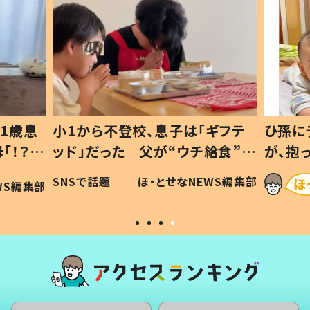
1歳息
小1から不登校、息子は「ギフテ
ひ孫に
「！？」
ッド」だった 父が“ウチ給食”を
が、抱
に「可愛
作り続ける理由とは #令和の親
「涙が
SNSで話題
ほ・とせなNEWS編集部
WS編集部
#令和の子
い」