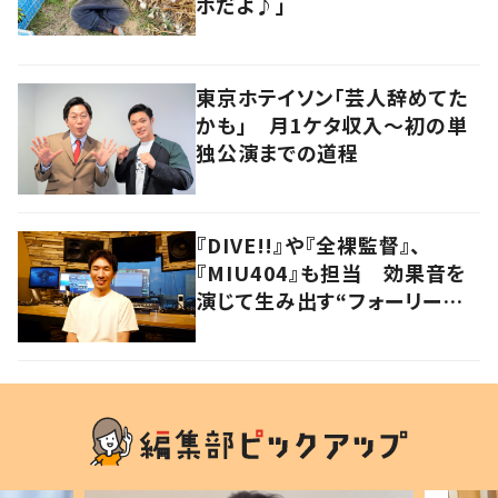
ホだよ♪」
東京ホテイソン「芸人辞めてた
かも」 月1ケタ収入～初の単
独公演までの道程
『DIVE!!』や『全裸監督』、
『MIU404』も担当 効果音を
演じて生み出す“フォーリーア
ーティスト“の職人技