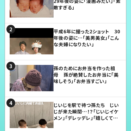
29年後の姿に「漫画みたい」「素
敵すぎる」
平成6年に撮った2ショット 30
年後の姿に…「美男美女」「こん
な夫婦になりたい」
孫のためにお弁当を作った祖
母 孫が絶賛したお弁当に「美
味しそう」「お弁当すごい」
じいじを駅で待つ孫たち じい
じが来た瞬間…！？「じいじイケ
メン」「デレッデレ」「嬉しくて可
愛くてたまらない」「幸せになれ
る」