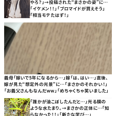
やろ？」→投稿された“まさかの姿”に…
「イケメン！！」「ブロマイドが買えそう」
「相当モテたはず！」
義母「嫁いで5年になるから…」嫁「は、はい…」直後、
嫁が見た“想定外の光景”に…「まさかのそれかい！」
「お義父さんもなんだww」「めちゃくちゃ笑いました」
「誰かが油こぼしたんだと…」光る膜の
ような水たまり。→まさかの正体に…「知
らなかった！！」「新たな学び…」