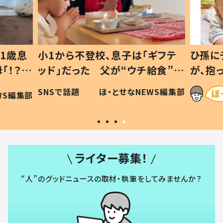
1歳息
小1から不登校、息子は「ギフテ
ひ孫に
「！？」
ッド」だった 父が“ウチ給食”を
が、抱
に「可愛
作り続ける理由とは #令和の親
「涙が
SNSで話題
ほ・とせなNEWS編集部
WS編集部
#令和の子
い」
ライター募集！
“人”のグッドニュースの取材・執筆をしてみませんか？