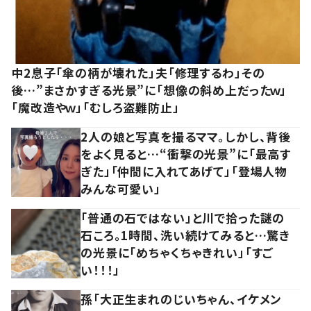
中2息子「傘の柄が壊れた」夫「修理するわ」その
後…”まさかすぎる光景”に「想像の斜め上だったｗ」
「魔改造やｗ」「むしろ盗難防止」
2人の娘と写真を撮るママ。しかし、背後
をよく見ると…“衝撃の光景”に「最高す
ぎた」「仲間に入れてあげて」「登場人物
みんな可愛い」
「普通の石ではない」と川で拾った謎の
石ころ。1時間、洗い続けてみると…驚き
の光景に「めちゃくちゃきれい」「すご
い！！！」
孫「大正生まれのじいちゃん、イケメン