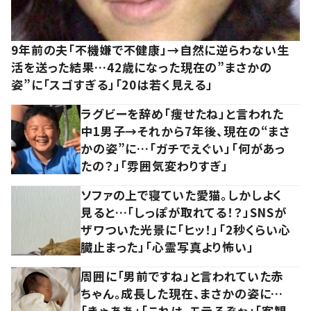
9年前の夫「不機嫌で不健康」→自然に逆らわない生
活を送った結果…42歳になった現在の”まさかの
姿”に「スゴすぎる」「20は若く見える」
ラグビーを辞め「痩せたね」と言われた
中1男子→それから7年後、現在の“まさ
かの姿”に…「ガチでえぐい」「何があっ
たの？」「雰囲気変わりすぎ」
ソファの上で寝ていた愛猫。しかしよく
見ると…「しっぽが取れてる！？」SNSが
ザワついた光景に「ヒッ！」「2秒くらい心
臓止まった」「心霊写真より怖い」
周囲に「男前ですね」と言われていた赤
ちゃん。成長した現在、まさかの姿に…
「きゃああ」「これは、モテるぞぉ」「客観