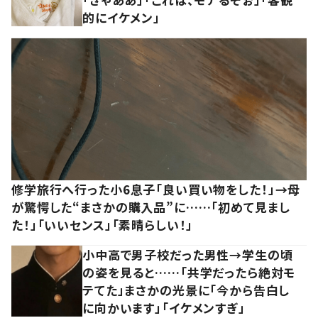
的にイケメン」
修学旅行へ行った小6息子「良い買い物をした！」→母
が驚愕した“まさかの購入品”に……「初めて見まし
た！」「いいセンス」「素晴らしい！」
小中高で男子校だった男性→学生の頃
の姿を見ると……「共学だったら絶対モ
テてた」まさかの光景に「今から告白し
に向かいます」「イケメンすぎ」