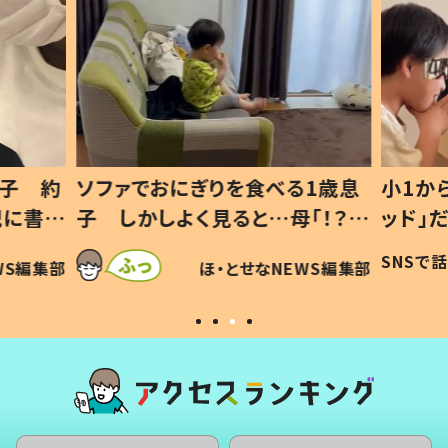
息子 約
ソファでおにぎりを食べる1歳息
小1か
記に書い
子 しかしよく見ると…母「！？」
ッド」
すべてを察した母の投稿に「可愛
作り続
SNSで
WS編集部
ほ・とせなNEWS編集部
いから許す！」「現行犯〜」
#令和