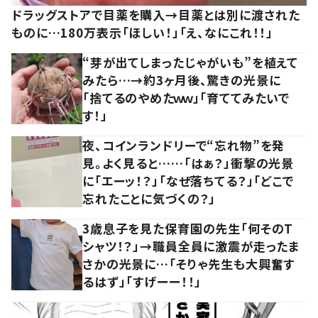
ドラッグストアで目薬を購入→目薬とは別に渡された
ものに…180万表示「ほしい！」「え、なにこれ！！」
“芽が出てしまったじゃがいも”を植えて
みたら…→約3ヶ月後、驚きの光景に
「捨てるのやめたｗｗ」「育ててみたいで
す！」
夜、コインランドリーで“忘れ物”を発
見。よく見ると……「はぁ？」衝撃の光景
に「エーッ！？」「なぜ落ちてる？」「どこで
忘れたことに気づくの？」
3歳息子を見た保育園の先生「何そのT
シャツ！？」→職員全員に激震が走ったま
さかの光景に…「そりゃ先生も大興奮す
るはず」「すげーー！！」