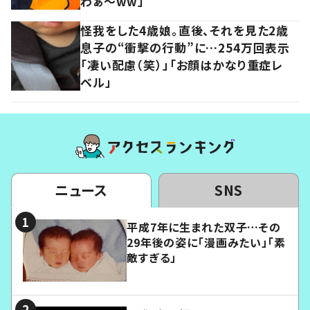
わぁ～ww」
怪我をした4歳娘。直後、それを見た2歳
息子の“衝撃の行動”に…254万回表示
「凄い配慮（笑）」「お顔はかなり重症レ
ベル」
ニュース
SNS
平成7年に生まれた双子…その
29年後の姿に「漫画みたい」「素
敵すぎる」