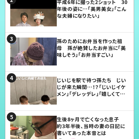
平成6年に撮った2ショット 30
年後の姿に…「美男美女」「こん
な夫婦になりたい」
孫のためにお弁当を作った祖
母 孫が絶賛したお弁当に「美
味しそう」「お弁当すごい」
じいじを駅で待つ孫たち じい
じが来た瞬間…！？「じいじイケ
メン」「デレッデレ」「嬉しくて可
愛くてたまらない」「幸せになれ
る」
生後8ヶ月で亡くなった息子
約3年半後、当時の妻の日記に
書いてあった本音とは