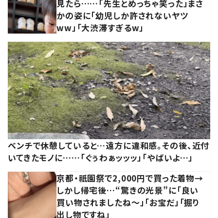
見たら……「先生とめっちゃ笑った」まさ
かの姿に「幼児しか許されないヤツ
ww」「大渋滞すぎるw」
ベンチで休憩していると…遠方に違和感。その後、近付
いてきたモノに……「ぐぅわぁッッッ」「やばいよ…」
京都・祇園祭で2,000円で買った着物→
しかし帰宅後…“驚きの光景”に「良い
買い物されましたね～」「お宝だ」「掘り
出し物ですね」