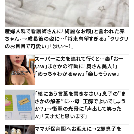
産婦人科で看護師さんに「綺麗なお顔」と言われた赤
ちゃん。→成長後の姿に…「将来有望すぎる」「クリクリ
のお目目で可愛い」「渋い～！」
スーパーに夫を連れて行くと…妻「おー
いw」まさかの行動に「奥さん美人！」
「めっちゃわかるww」「楽しそうww」
「絵にあう言葉を書きなさい」息子の”ま
さかの解答”に…母「正解でよいでしょう
か？」→衝撃の光景に「声出して笑った
ｗ」「天才だと思います」
ママが保育園へお迎えに→2歳息子を