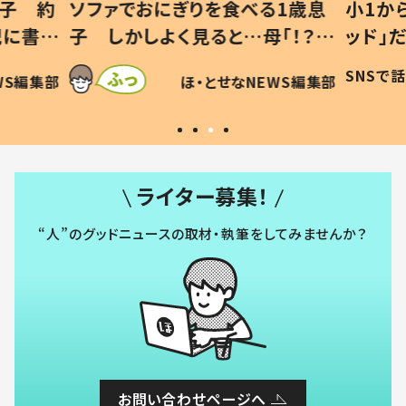
息子 約
ソファでおにぎりを食べる1歳息
小1か
記に書い
子 しかしよく見ると…母「！？」
ッド」
すべてを察した母の投稿に「可愛
作り続
SNSで
WS編集部
ほ・とせなNEWS編集部
いから許す！」「現行犯〜」
#令和
ライター募集！
“人”のグッドニュースの取材・執筆をしてみませんか？
お問い合わせページへ