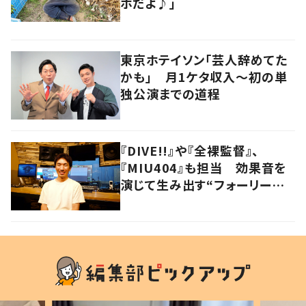
ホだよ♪」
東京ホテイソン「芸人辞めてた
かも」 月1ケタ収入～初の単
独公演までの道程
『DIVE!!』や『全裸監督』、
『MIU404』も担当 効果音を
演じて生み出す“フォーリーア
ーティスト“の職人技