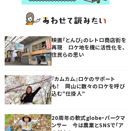
映画「とんび」のレトロ商店街を
再現 ロケ地を機に活性化を、
住民らの思い
『カムカム』ロケのサポート
も！ 岡山に数々のロケを呼び
込む”仕掛人”
20周年の軟式globe・パークマ
ンサー 今は農業とSNSで「ア