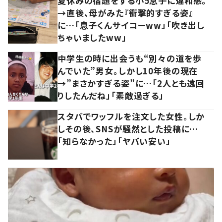
夏休みの宿題をする小5息子に違和感。
→直後、母がみた『衝撃的すぎる姿』
に…「息子くんサイコーww」「吹き出し
ちゃいましたww」
中学生の時に出会うも“別々の道を歩
んでいた”男女。しかし10年後の現在
→”まさかすぎる姿”に…「2人とも遠回
りしたんだね」「素敵過ぎる」
スタバでワッフルを注文した女性。しか
しその後、SNSが騒然とした投稿に…
「知らなかった」「ヤバい安い」