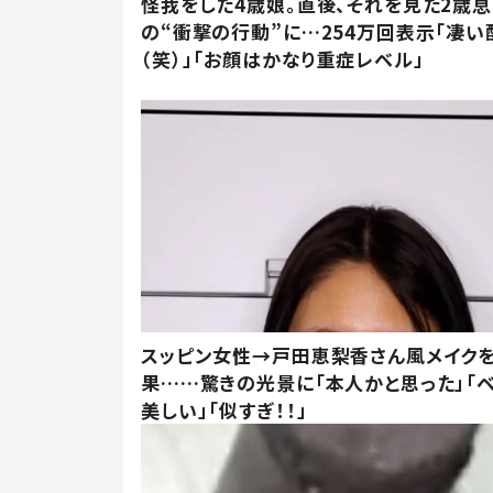
怪我をした4歳娘。直後、それを見た2歳
の“衝撃の行動”に…254万回表示「凄い
（笑）」「お顔はかなり重症レベル」
スッピン女性→戸田恵梨香さん風メイク
果……驚きの光景に「本人かと思った」「
美しい」「似すぎ！！」