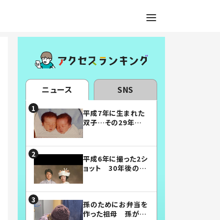
ニュース
SNS
平成7年に生まれた
双子…その29年後
の姿に「漫画みたい」
「素敵すぎる」
平成6年に撮った2シ
ョット 30年後の姿
に…「美男美女」「こ
んな夫婦になりた
い」
孫のためにお弁当を
作った祖母 孫が絶