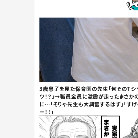
3歳息子を見た保育園の先生「何そのTシ
ツ！？」→職員全員に激震が走ったまさか
に…「そりゃ先生も大興奮するはず」「すげ
ー！！」