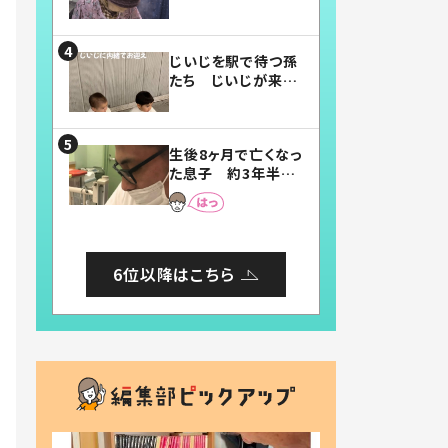
賛したお弁当に「美
味しそう」「お弁当す
ごい」
じいじを駅で待つ孫
たち じいじが来た
瞬間…！？「じいじイ
ケメン」「デレッデレ」
「嬉しくて可愛くてた
生後8ヶ月で亡くなっ
まらない」「幸せにな
た息子 約3年半
れる」
後、当時の妻の日記
に書いてあった本音
とは
6位以降はこちら