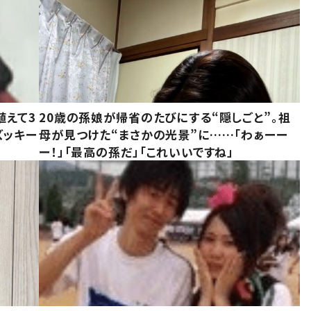
植えて3
20歳の孫娘が帰省のたびにする“隠しごと”。祖
ズッキー
母が見つけた“まさかの光景”に……「わぁーー
ー！」「最高の孫だ」「これいいですね」