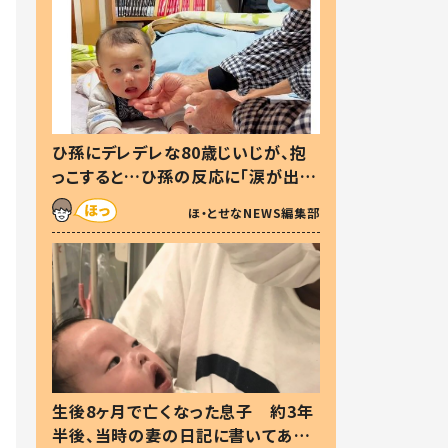
ひ孫にデレデレな80歳じいじが、抱
っこすると…ひ孫の反応に「涙が出ま
した」「可愛くて仕方ない」
ほ・とせなNEWS編集部
生後8ヶ月で亡くなった息子 約3年
半後、当時の妻の日記に書いてあっ