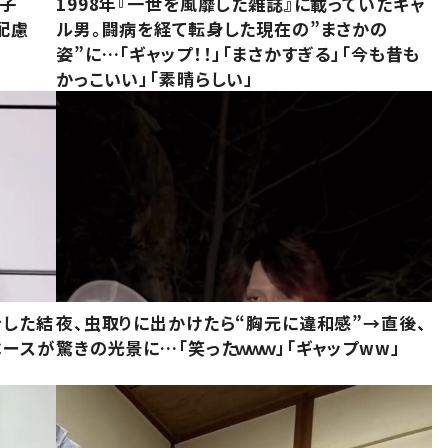
息子
1998年『一世を風靡した雑誌』に載っていたギャ
配慮
ル男。闘病を経て転身した現在の”まさかの
姿”に…「ギャップ！！」「まさかすぎる」「今も昔も
かっこいい」「素晴らしい」
をした結
夜、虫取りに出かけたら“胸元に違和感”→直後、
ベースが
驚きの光景に…「笑ったｗｗｗ」「ギャップww」