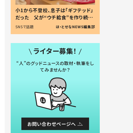
小1から不登校、息子は「ギフテッド」
だった 父が“ウチ給食”を作り続け
る理由とは #令和の親 #令和の子
SNSで話題
ほ・とせなNEWS編集部
ライター募集！
“人”のグッドニュースの取材・執筆をし
てみませんか？
お問い合わせページへ