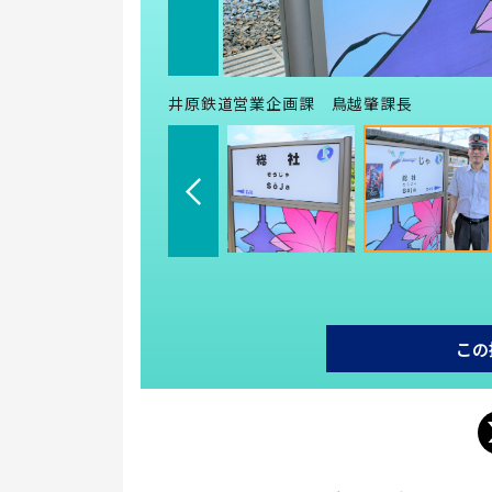
井原鉄道営業企画課 鳥越肇課長
この