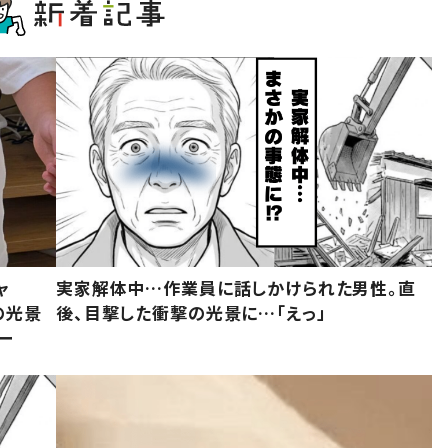
ャ
実家解体中…作業員に話しかけられた男性。直
の光景
後、目撃した衝撃の光景に…「えっ」
ー