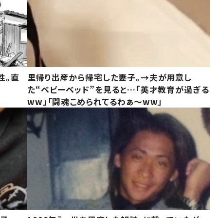
性。直
里帰り出産から帰宅した妻子。→夫が用意し
た“ベビーベッド”を見ると…「英才教育が過ぎる
ww」「闘魂こめられてるわぁ～ww」