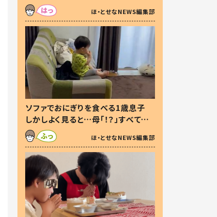
た本音とは
ほ・とせなNEWS編集部
ソファでおにぎりを食べる1歳息子
しかしよく見ると…母「！？」すべてを
察した母の投稿に「可愛いから許
ほ・とせなNEWS編集部
す！」「現行犯〜」