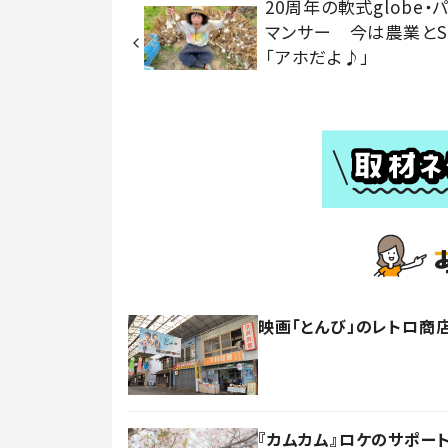
20周年の軟式globe・
マンサー 今は農業とS
「アホだよ♪」
映画「とんび」のレトロ商
『カムカム』ロケのサポー