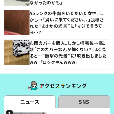
なかったのかも」
A5ランクの牛肉をいただいた女性。し
かし→「貰いに来てください、、」投稿さ
れた“まさかの光景”に「マジで言うて
る…？」
布団カバーを購入。しかし帰宅後→高1
娘「このカバーなんか怖くない？」よく見
ると…”衝撃の光景”に「吹き出しました
ww」「ロックやんwww」
ニュース
SNS