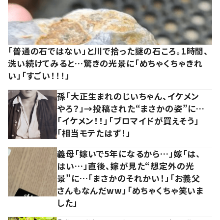
「普通の石ではない」と川で拾った謎の石ころ。1時間、
洗い続けてみると…驚きの光景に「めちゃくちゃきれ
い」「すごい！！！」
孫「大正生まれのじいちゃん、イケメン
やろ？」→投稿された“まさかの姿”に…
「イケメン！！」「ブロマイドが買えそう」
「相当モテたはず！」
義母「嫁いで5年になるから…」嫁「は、
はい…」直後、嫁が見た“想定外の光
景”に…「まさかのそれかい！」「お義父
さんもなんだww」「めちゃくちゃ笑いま
した」