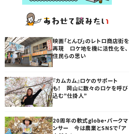
映画「とんび」のレトロ商店街を
再現 ロケ地を機に活性化を、
住民らの思い
『カムカム』ロケのサポート
も！ 岡山に数々のロケを呼び
込む”仕掛人”
20周年の軟式globe・パークマ
ンサー 今は農業とSNSで「ア