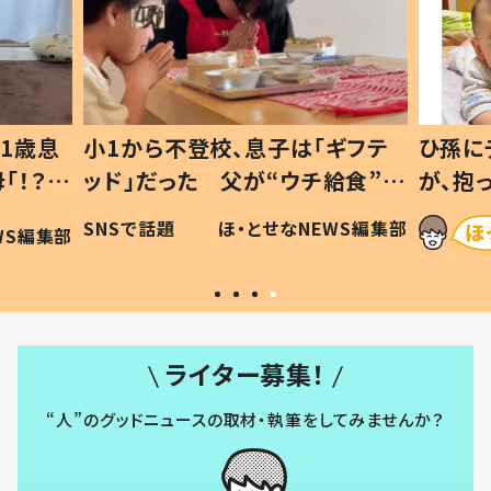
1歳息
小1から不登校、息子は「ギフテ
ひ孫に
「！？」
ッド」だった 父が“ウチ給食”を
が、抱
に「可愛
作り続ける理由とは #令和の親
「涙が
SNSで話題
ほ・とせなNEWS編集部
WS編集部
#令和の子
い」
ライター募集！
“人”のグッドニュースの取材・執筆をしてみませんか？