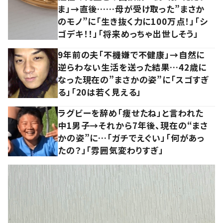
ま」→直後……母が受け取った”まさか
のモノ”に「生き抜く力に100万点！」「シ
ゴデキ！！」「将来めっちゃ出世しそう」
9年前の夫「不機嫌で不健康」→自然に
逆らわない生活を送った結果…42歳に
なった現在の”まさかの姿”に「スゴすぎ
る」「20は若く見える」
ラグビーを辞め「痩せたね」と言われた
中1男子→それから7年後、現在の“まさ
かの姿”に…「ガチでえぐい」「何があっ
たの？」「雰囲気変わりすぎ」