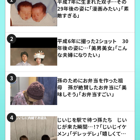
平成7年に生まれた双子…その
29年後の姿に「漫画みたい」「素
敵すぎる」
平成6年に撮った2ショット 30
年後の姿に…「美男美女」「こん
な夫婦になりたい」
孫のためにお弁当を作った祖
母 孫が絶賛したお弁当に「美
味しそう」「お弁当すごい」
じいじを駅で待つ孫たち じい
じが来た瞬間…！？「じいじイケ
メン」「デレッデレ」「嬉しくて可