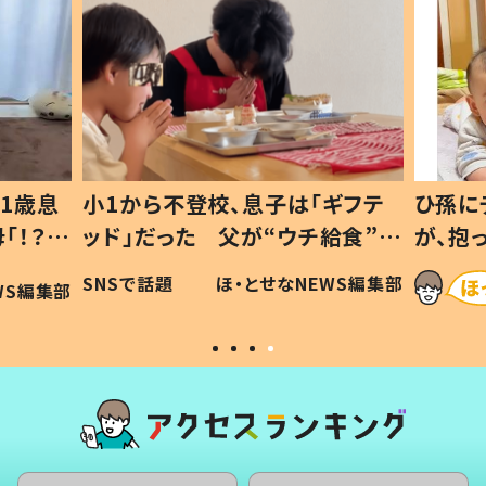
1歳息
小1から不登校、息子は「ギフテ
ひ孫に
「！？」
ッド」だった 父が“ウチ給食”を
が、抱
に「可愛
作り続ける理由とは #令和の親
「涙が
SNSで話題
ほ・とせなNEWS編集部
WS編集部
#令和の子
い」