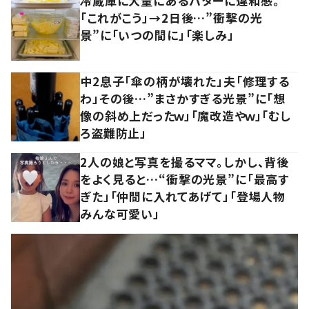
冷蔵庫に大量にあるバターに違和感。
「これがこう」→2日後…”衝撃の光
景”に「いつの間に」「楽しみ」
中2息子「傘の柄が壊れた」夫「修理する
わ」その後…”まさかすぎる光景”に「想
像の斜め上だったｗ」「魔改造やｗ」「むし
ろ盗難防止」
2人の娘と写真を撮るママ。しかし、背後
をよく見ると…“衝撃の光景”に「最高す
ぎた」「仲間に入れてあげて」「登場人物
みんな可愛い」