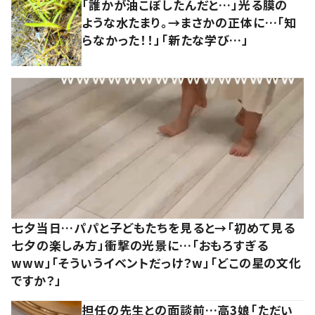
「誰かが油こぼしたんだと…」光る膜の
ような水たまり。→まさかの正体に…「知
らなかった！！」「新たな学び…」
七夕当日…パパと子どもたちを見ると→「初めて見る
七夕の楽しみ方」衝撃の光景に…「おもろすぎる
www」「そういうイベントだっけ？w」「どこの星の文化
ですか？」
担任の先生との面談前…高3娘「ただい