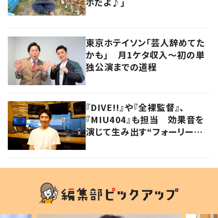
ホだよ♪」
東京ホテイソン「芸人辞めてた
かも」 月1ケタ収入～初の単
独公演までの道程
『DIVE!!』や『全裸監督』、
『MIU404』も担当 効果音を
演じて生み出す“フォーリーア
ーティスト“の職人技