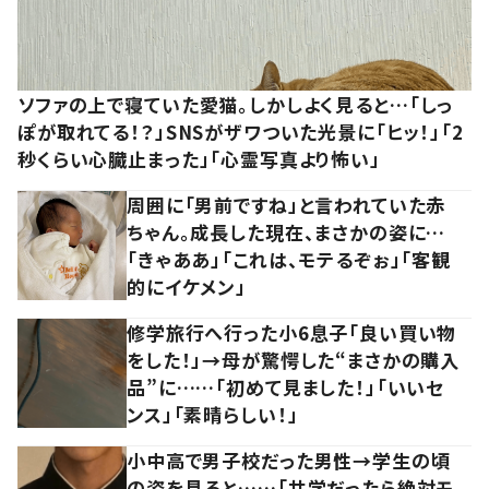
ソファの上で寝ていた愛猫。しかしよく見ると…「しっ
ぽが取れてる！？」SNSがザワついた光景に「ヒッ！」「2
秒くらい心臓止まった」「心霊写真より怖い」
周囲に「男前ですね」と言われていた赤
ちゃん。成長した現在、まさかの姿に…
「きゃああ」「これは、モテるぞぉ」「客観
的にイケメン」
修学旅行へ行った小6息子「良い買い物
をした！」→母が驚愕した“まさかの購入
品”に……「初めて見ました！」「いいセ
ンス」「素晴らしい！」
小中高で男子校だった男性→学生の頃
の姿を見ると……「共学だったら絶対モ