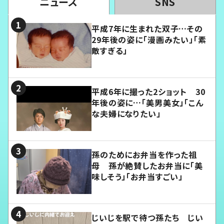
ニュース
SNS
平成7年に生まれた双子…その
29年後の姿に「漫画みたい」「素
敵すぎる」
平成6年に撮った2ショット 30
年後の姿に…「美男美女」「こん
な夫婦になりたい」
孫のためにお弁当を作った祖
母 孫が絶賛したお弁当に「美
味しそう」「お弁当すごい」
じいじを駅で待つ孫たち じい