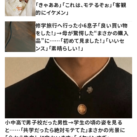
「きゃああ」「これは、モテるぞぉ」「客観
的にイケメン」
修学旅行へ行った小6息子「良い買い物
をした！」→母が驚愕した“まさかの購入
品”に……「初めて見ました！」「いいセ
ンス」「素晴らしい！」
小中高で男子校だった男性→学生の頃の姿を見る
と……「共学だったら絶対モテてた」まさかの光景に