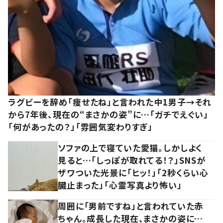
ラグビーを辞め「痩せたね」と言われた中1男子→それ
から7年後、現在の“まさかの姿”に…「ガチでえぐい」
「何があったの？」「雰囲気変わりすぎ」
ソファの上で寝ていた愛猫。しかしよく
見ると…「しっぽが取れてる！？」SNSが
ザワついた光景に「ヒッ！」「2秒くらい心
臓止まった」「心霊写真より怖い」
周囲に「男前ですね」と言われていた赤
ちゃん。成長した現在、まさかの姿に…