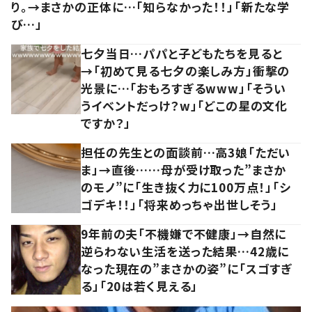
り。→まさかの正体に…「知らなかった！！」「新たな学
び…」
七夕当日…パパと子どもたちを見ると
→「初めて見る七夕の楽しみ方」衝撃の
光景に…「おもろすぎるwww」「そうい
うイベントだっけ？w」「どこの星の文化
ですか？」
担任の先生との面談前…高3娘「ただい
ま」→直後……母が受け取った”まさか
のモノ”に「生き抜く力に100万点！」「シ
ゴデキ！！」「将来めっちゃ出世しそう」
9年前の夫「不機嫌で不健康」→自然に
逆らわない生活を送った結果…42歳に
なった現在の”まさかの姿”に「スゴすぎ
る」「20は若く見える」