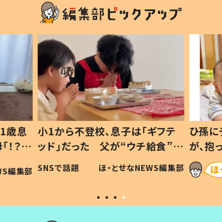
1歳息
小1から不登校、息子は「ギフテ
ひ孫に
「！？」
ッド」だった 父が“ウチ給食”を
が、抱
に「可愛
作り続ける理由とは #令和の親
「涙が
SNSで話題
ほ・とせなNEWS編集部
WS編集部
#令和の子
い」