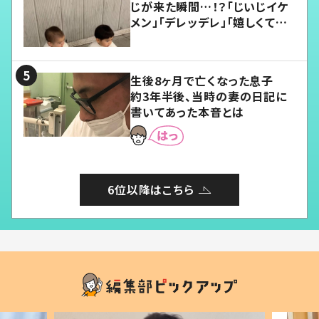
じが来た瞬間…！？「じいじイケ
メン」「デレッデレ」「嬉しくて可
愛くてたまらない」「幸せになれ
る」
生後8ヶ月で亡くなった息子
約3年半後、当時の妻の日記に
書いてあった本音とは
6位以降はこちら