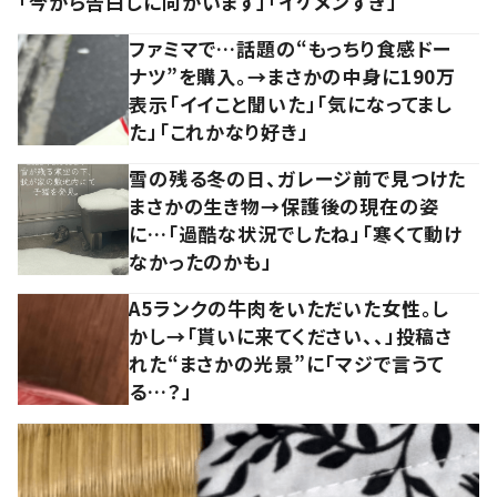
「今から告白しに向かいます」「イケメンすぎ」
ファミマで…話題の“もっちり食感ドー
ナツ”を購入。→まさかの中身に190万
表示「イイこと聞いた」「気になってまし
た」「これかなり好き」
雪の残る冬の日、ガレージ前で見つけた
まさかの生き物→保護後の現在の姿
に…「過酷な状況でしたね」「寒くて動け
なかったのかも」
A5ランクの牛肉をいただいた女性。し
かし→「貰いに来てください、、」投稿さ
れた“まさかの光景”に「マジで言うて
る…？」