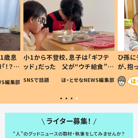
1歳息
小1から不登校、息子は「ギフテ
ひ孫に
「！？」
ッド」だった 父が“ウチ給食”を
が、抱
に「可愛
作り続ける理由とは #令和の親
「涙が
SNSで話題
ほ・とせなNEWS編集部
WS編集部
#令和の子
い」
ライター募集！
“人”のグッドニュースの取材・執筆をしてみませんか？