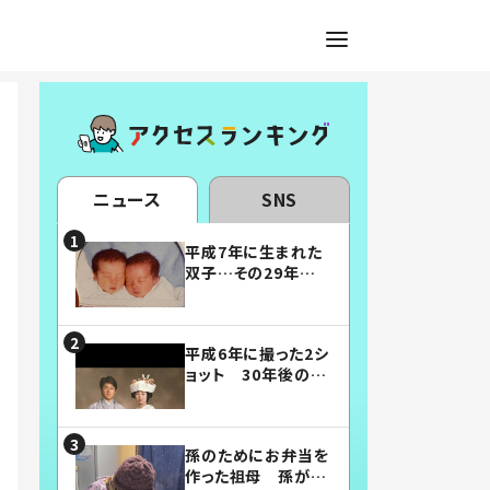
ニュース
SNS
平成7年に生まれた
双子…その29年後
の姿に「漫画みたい」
「素敵すぎる」
平成6年に撮った2シ
ョット 30年後の姿
に…「美男美女」「こ
んな夫婦になりた
い」
孫のためにお弁当を
作った祖母 孫が絶