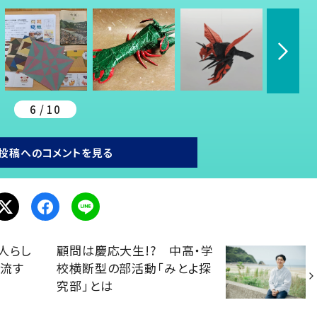
6 / 10
投稿へのコメントを見る
人らし
顧問は慶応大生!? 中高・学
汗流す
校横断型の部活動「みとよ探
究部」とは