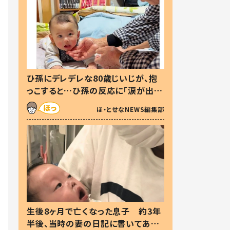
ひ孫にデレデレな80歳じいじが、抱
っこすると…ひ孫の反応に「涙が出ま
した」「可愛くて仕方ない」
ほ・とせなNEWS編集部
生後8ヶ月で亡くなった息子 約3年
半後、当時の妻の日記に書いてあっ