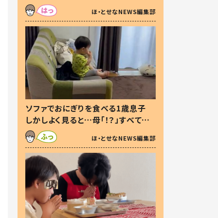
た本音とは
ほ・とせなNEWS編集部
ソファでおにぎりを食べる1歳息子
しかしよく見ると…母「！？」すべてを
察した母の投稿に「可愛いから許
ほ・とせなNEWS編集部
す！」「現行犯〜」