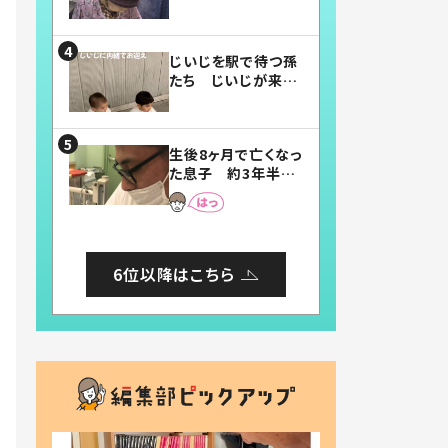
賛したお弁当に「美
味しそう」「お弁当す
ごい」
じいじを駅で待つ孫
たち じいじが来た
瞬間…！？「じいじイ
ケメン」「デレッデレ」
「嬉しくて可愛くてた
生後8ヶ月で亡くなっ
まらない」「幸せにな
た息子 約3年半
れる」
後、当時の妻の日記
に書いてあった本音
とは
6位以降はこちら