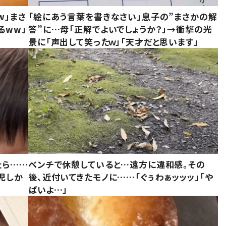
w」まさ
「絵にあう言葉を書きなさい」息子の”まさかの解
るww」
答”に…母「正解でよいでしょうか？」→衝撃の光
景に「声出して笑ったｗ」「天才だと思います」
たら……
ベンチで休憩していると…遠方に違和感。その
児しか
後、近付いてきたモノに……「ぐぅわぁッッッ」「や
ばいよ…」