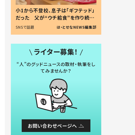
小1から不登校、息子は「ギフテッド」
だった 父が“ウチ給食”を作り続け
る理由とは #令和の親 #令和の子
SNSで話題
ほ・とせなNEWS編集部
ライター募集！
“人”のグッドニュースの取材・執筆をし
てみませんか？
お問い合わせページへ