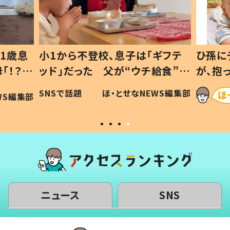
ギフテ
ひ孫にデレデレな80歳じいじ
給食”を
が、抱っこすると…ひ孫の反応に
和の親
「涙が出ました」「可愛くて仕方な
WS編集部
ほ・とせなNEWS編集部
い」
ニュース
SNS