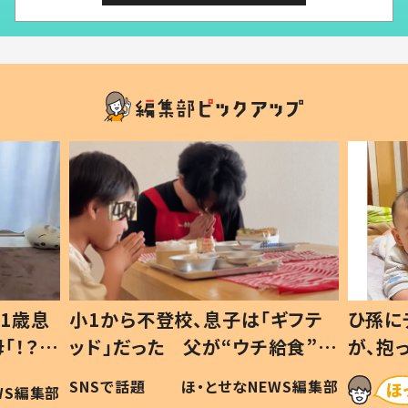
「ギフテ
ひ孫にデレデレな80歳じいじ
給食”を
が、抱っこすると…ひ孫の反応に
令和の親
「涙が出ました」「可愛くて仕方な
EWS編集部
ほ・とせなNEWS編集部
い」