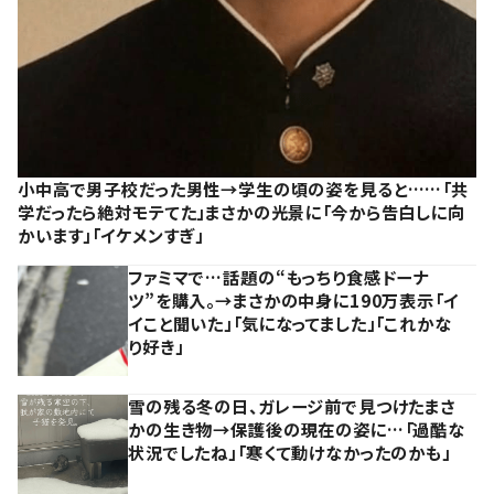
小中高で男子校だった男性→学生の頃の姿を見ると……「共
学だったら絶対モテてた」まさかの光景に「今から告白しに向
かいます」「イケメンすぎ」
ファミマで…話題の“もっちり食感ドーナ
ツ”を購入。→まさかの中身に190万表示「イ
イこと聞いた」「気になってました」「これかな
り好き」
雪の残る冬の日、ガレージ前で見つけたまさ
かの生き物→保護後の現在の姿に…「過酷な
状況でしたね」「寒くて動けなかったのかも」