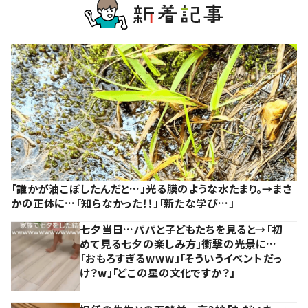
「誰かが油こぼしたんだと…」光る膜のような水たまり。→まさ
かの正体に…「知らなかった！！」「新たな学び…」
七夕当日…パパと子どもたちを見ると→「初
めて見る七夕の楽しみ方」衝撃の光景に…
「おもろすぎるwww」「そういうイベントだっ
け？w」「どこの星の文化ですか？」