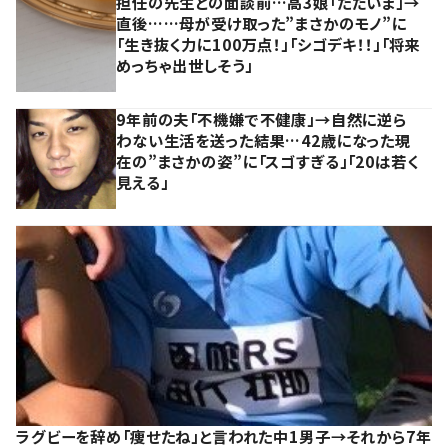
担任の先生との面談前…高3娘「ただいま」→
直後……母が受け取った”まさかのモノ”に
「生き抜く力に100万点！」「シゴデキ！！」「将来
めっちゃ出世しそう」
9年前の夫「不機嫌で不健康」→自然に逆ら
わない生活を送った結果…42歳になった現
在の”まさかの姿”に「スゴすぎる」「20は若く
見える」
ラグビーを辞め「痩せたね」と言われた中1男子→それから7年