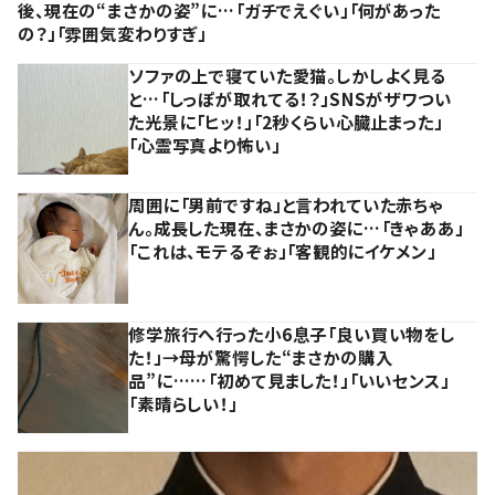
後、現在の“まさかの姿”に…「ガチでえぐい」「何があった
の？」「雰囲気変わりすぎ」
ソファの上で寝ていた愛猫。しかしよく見る
と…「しっぽが取れてる！？」SNSがザワつい
た光景に「ヒッ！」「2秒くらい心臓止まった」
「心霊写真より怖い」
周囲に「男前ですね」と言われていた赤ちゃ
ん。成長した現在、まさかの姿に…「きゃああ」
「これは、モテるぞぉ」「客観的にイケメン」
修学旅行へ行った小6息子「良い買い物をし
た！」→母が驚愕した“まさかの購入
品”に……「初めて見ました！」「いいセンス」
「素晴らしい！」