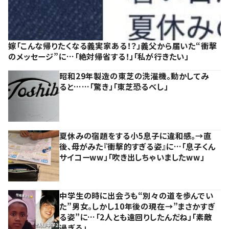
嫁「こんな帰りたくなる義実家ある！？」義父から届いた“衝撃
のメッセージ”に…「絶対帰省する！」「私が行きたい」
昭和29年製造の東芝の洗濯機。動かしてみ
ると……「驚き」「東芝恐るべし」
夏休みの宿題をする小5息子に違和感。→直
後、母がみた『衝撃的すぎる姿』に…「息子くん
サイコーww」「吹き出しちゃいましたww」
中学生の時に出会うも“別々の道を歩んでい
た”男女。しかし10年後の現在→”まさかすぎ
る姿”に…「2人とも遠回りしたんだね」「素敵
過ぎる」