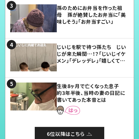
孫のためにお弁当を作った祖
母 孫が絶賛したお弁当に「美
味しそう」「お弁当すごい」
じいじを駅で待つ孫たち じい
じが来た瞬間…！？「じいじイケ
メン」「デレッデレ」「嬉しくて可
愛くてたまらない」「幸せになれ
る」
生後8ヶ月で亡くなった息子
約3年半後、当時の妻の日記に
書いてあった本音とは
6位以降はこちら