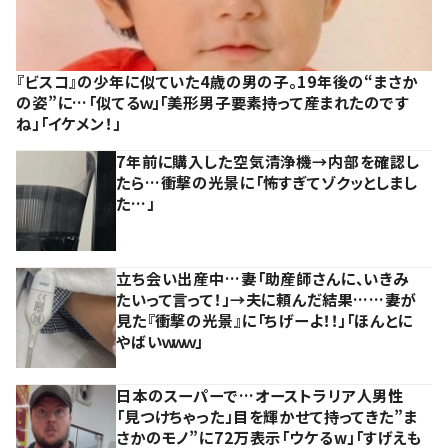
『ビスコ』の少年に似ていた4歳の男の子。19年後の“まさか
の姿”に…「似てるｗ」「美形男子要素持って産まれたのです
ね」「イケメン！」
7年前に購入した空気清浄機→内部を確認し
たら…衝撃の光景に「怖すぎてゾクッとしまし
た…」
立ち会い出産中…妻「助産師さんに、いきみ
たいって言って！」→夫に頼んだ結果……妻が
見た『衝撃の光景』に「ちげーよ！！」「ほんとに
やばいｗｗｗ」
日本のスーパーで…オーストラリア人男性
「見つけちゃった」目を輝かせて持ってきた”ま
さかのモノ”に72万表示「ウケるw」「すげえも