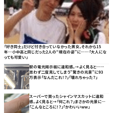
「好き同士」だけど付き合っていなかった男女。それから15
年…小中高と同じだった2人の“現在の姿”に……「大人にな
っても可愛い」
駅の電光掲示板に違和感。→よく見ると……
思わず二度見してしまう”驚きの光景”に93
万表示「なんだこれ！？」「壊れちゃった？」
スーパーで買ったシャインマスカットに違和
感。よく見ると→「何これ？」まさかの光景に…
「こんなところに！？」「かわいいww」