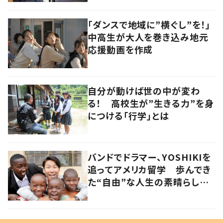
「ダンスで地域に”横ぐし”を！」
中高生が大人を巻き込み地元
応援動画を作成
自分が動けば世の中が変わ
る！ 高校生が”生きる力”を身
につける「行学」とは
バンドでドラマー、YOSHIKIを
追ってアメリカ留学 歩んでき
た“自由”な人生の素晴らしさ
を、英会話教室で子どもたち
に 徳島