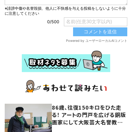
86歳、往復150キロをひた走
る！ アートの門戸を広げる銅版
画家にして大阪芸大名誉教授・
持田総章さんに問う