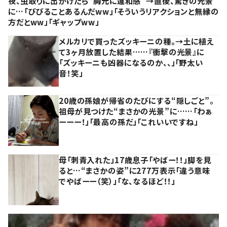
夜、虫取りに出かけたら“胸元に違和感”→直後、驚きの光景
に…「びびることあるんだww」「そういうリアクションと無縁の
方だとww」「ギャップww」
メルカリで買ったズッキーニの種。→土に植え
て3ヶ月放置した結果……『衝撃の光景』に
「ズッキーニも凶器になるのか、、」「野太い
音！笑」
20歳の孫娘が帰省のたびにする“隠しごと”。
祖母が見つけた“まさかの光景”に……「わぁ
ーーー！」「最高の孫だ」「これいいですね」
母「刺青入れた」17歳息子「やばー！！」脚を見
ると…“まさかの姿”に277万表示「違う意味
でやばーー（笑）」「な、なるほど！！」