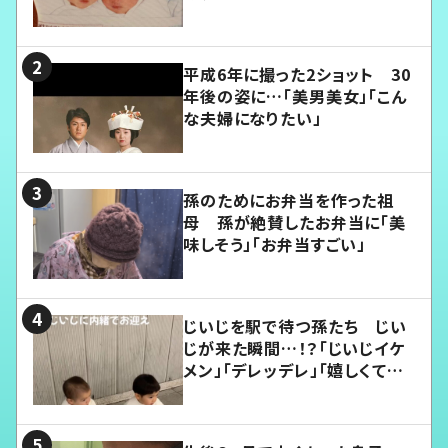
平成6年に撮った2ショット 30
年後の姿に…「美男美女」「こん
な夫婦になりたい」
孫のためにお弁当を作った祖
母 孫が絶賛したお弁当に「美
味しそう」「お弁当すごい」
じいじを駅で待つ孫たち じい
じが来た瞬間…！？「じいじイケ
メン」「デレッデレ」「嬉しくて可
愛くてたまらない」「幸せになれ
る」