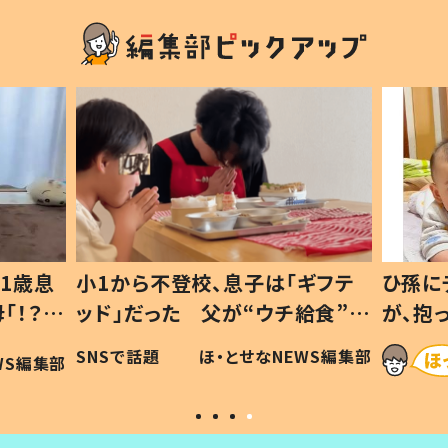
「ギフテ
ひ孫にデレデレな80歳じいじ
給食”を
が、抱っこすると…ひ孫の反応に
令和の親
「涙が出ました」「可愛くて仕方な
EWS編集部
ほ・とせなNEWS編集部
い」