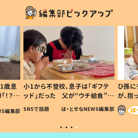
ギフテ
ひ孫にデレデレな80歳じいじ
給食”を
が、抱っこすると…ひ孫の反応に
和の親
「涙が出ました」「可愛くて仕方な
WS編集部
ほ・とせなNEWS編集部
い」