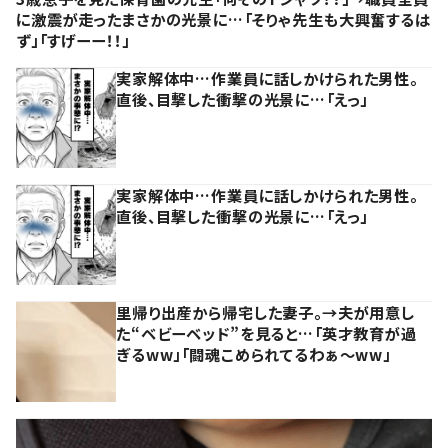
に激震が走ったまさかの光景に…「そりゃ先生も大興奮するは
ず」「すげーー！！」
実家解体中…作業員に話しかけられた男性。
直後、目撃した衝撃の光景に…「えっ」
実家解体中…作業員に話しかけられた男性。
直後、目撃した衝撃の光景に…「えっ」
里帰り出産から帰宅した妻子。→夫が用意し
た“ベビーベッド”を見ると…「英才教育が過
ぎるww」「闘魂こめられてるわぁ～ww」