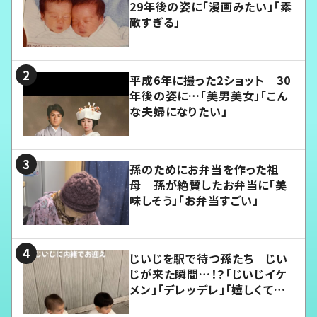
29年後の姿に「漫画みたい」「素
敵すぎる」
平成6年に撮った2ショット 30
年後の姿に…「美男美女」「こん
な夫婦になりたい」
孫のためにお弁当を作った祖
母 孫が絶賛したお弁当に「美
味しそう」「お弁当すごい」
じいじを駅で待つ孫たち じい
じが来た瞬間…！？「じいじイケ
メン」「デレッデレ」「嬉しくて可
愛くてたまらない」「幸せになれ