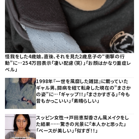
怪我をした4歳娘。直後、それを見た2歳息子の“衝撃の行
動”に…254万回表示「凄い配慮（笑）」「お顔はかなり重症レ
ベル」
1998年『一世を風靡した雑誌』に載っていた
ギャル男。闘病を経て転身した現在の”まさか
の姿”に…「ギャップ！！」「まさかすぎる」「今も
昔もかっこいい」「素晴らしい」
スッピン女性→戸田恵梨香さん風メイクをし
た結果……驚きの光景に「本人かと思った」
「ベースが美しい」「似すぎ！！」