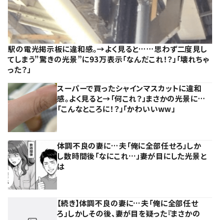
駅の電光掲示板に違和感。→よく見ると……思わず二度見し
てしまう”驚きの光景”に93万表示「なんだこれ！？」「壊れちゃ
った？」
スーパーで買ったシャインマスカットに違和
感。よく見ると→「何これ？」まさかの光景に…
「こんなところに！？」「かわいいww」
体調不良の妻に…夫「俺に全部任せろ」しか
し数時間後「なにこれ…」妻が目にした光景と
は
【続き】体調不良の妻に…夫「俺に全部任せ
ろ」しかしその後、妻が目を疑った『まさかの