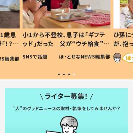
校、息子は「ギフテ
ひ孫にデレデレな80歳じいじ
 父が“ウチ給食”を
が、抱っこすると…ひ孫の反応
由とは #令和の親
「涙が出ました」「可愛くて仕
ほ・とせなNEWS編集部
ほ・とせなNEWS編
い」
ライター募集！
“人”のグッドニュースの取材・執筆をしてみませんか？