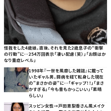
怪我をした4歳娘。直後、それを見た2歳息子の“衝撃
の行動”に…254万回表示「凄い配慮（笑）」「お顔はか
なり重症レベル」
1998年『一世を風靡した雑誌』に載って
いたギャル男。闘病を経て転身した現在
の”まさかの姿”に…「ギャップ！！」「まさ
かすぎる」「今も昔もかっこいい」「素晴
らしい」
スッピン女性→戸田恵梨香さん風メイク