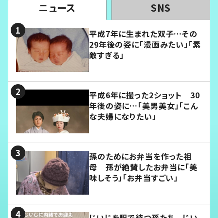
ニュース
SNS
平成7年に生まれた双子…その
29年後の姿に「漫画みたい」「素
敵すぎる」
平成6年に撮った2ショット 30
年後の姿に…「美男美女」「こん
な夫婦になりたい」
孫のためにお弁当を作った祖
母 孫が絶賛したお弁当に「美
味しそう」「お弁当すごい」
じいじを駅で待つ孫たち じい