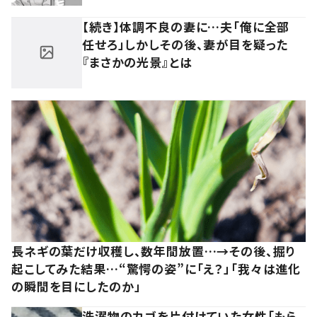
【続き】体調不良の妻に…夫「俺に全部
任せろ」しかしその後、妻が目を疑った
『まさかの光景』とは
長ネギの葉だけ収穫し、数年間放置…→その後、掘り
起こしてみた結果…“驚愕の姿”に「え？」「我々は進化
の瞬間を目にしたのか」
洗濯物のカゴを片付けていた女性「もら