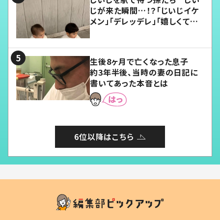
じが来た瞬間…！？「じいじイケ
メン」「デレッデレ」「嬉しくて可
愛くてたまらない」「幸せになれ
る」
生後8ヶ月で亡くなった息子
約3年半後、当時の妻の日記に
書いてあった本音とは
6位以降はこちら