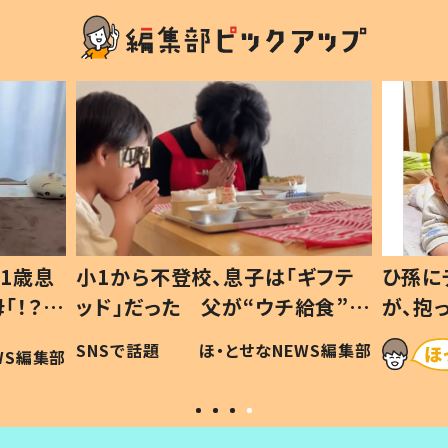
1歳息
小1から不登校、息子は「ギフテ
ひ孫に
「！？」
ッド」だった 父が“ウチ給食”を
が、抱
に「可愛
作り続ける理由とは #令和の親
「涙が
SNSで話題
ほ・とせなNEWS編集部
WS編集部
#令和の子
い」