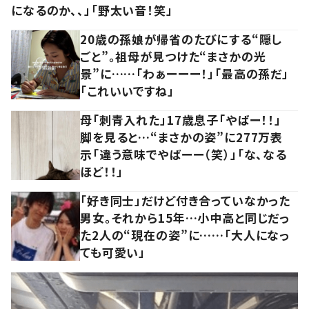
になるのか、、」「野太い音！笑」
20歳の孫娘が帰省のたびにする“隠し
ごと”。祖母が見つけた“まさかの光
景”に……「わぁーーー！」「最高の孫だ」
「これいいですね」
母「刺青入れた」17歳息子「やばー！！」
脚を見ると…“まさかの姿”に277万表
示「違う意味でやばーー（笑）」「な、なる
ほど！！」
「好き同士」だけど付き合っていなかった
男女。それから15年…小中高と同じだっ
た2人の“現在の姿”に……「大人になっ
ても可愛い」