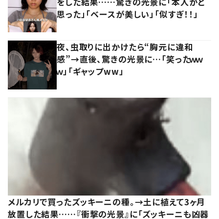
をした結果……驚きの光景に「本人かと
思った」「ベースが美しい」「似すぎ！！」
夜、虫取りに出かけたら“胸元に違和
感”→直後、驚きの光景に…「笑ったｗｗ
ｗ」「ギャップww」
メルカリで買ったズッキーニの種。→土に植えて3ヶ月
放置した結果……『衝撃の光景』に「ズッキーニも凶器