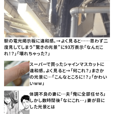
駅の電光掲示板に違和感。→よく見ると……思わず二
度見してしまう”驚きの光景”に93万表示「なんだこ
れ！？」「壊れちゃった？」
スーパーで買ったシャインマスカットに
違和感。よく見ると→「何これ？」まさか
の光景に…「こんなところに！？」「かわい
いww」
体調不良の妻に…夫「俺に全部任せろ」
しかし数時間後「なにこれ…」妻が目に
した光景とは