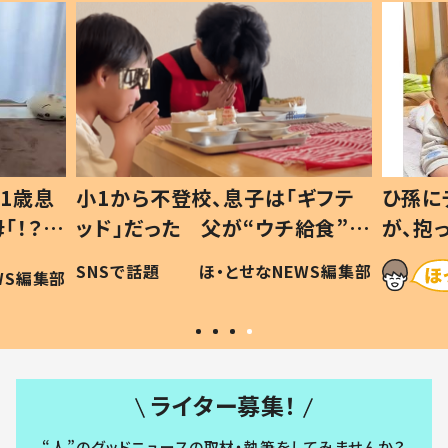
1歳息
小1から不登校、息子は「ギフテ
ひ孫に
「！？」
ッド」だった 父が“ウチ給食”を
が、抱
に「可愛
作り続ける理由とは #令和の親
「涙が
SNSで話題
ほ・とせなNEWS編集部
WS編集部
#令和の子
い」
ライター募集！
“人”のグッドニュースの取材・執筆をしてみませんか？