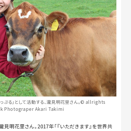
る」として活動する、瀧見明花里さん。© allrights
ck Photograper Akari Takimi
瀧見明花里さん。2017年「『いただきます』を世界共