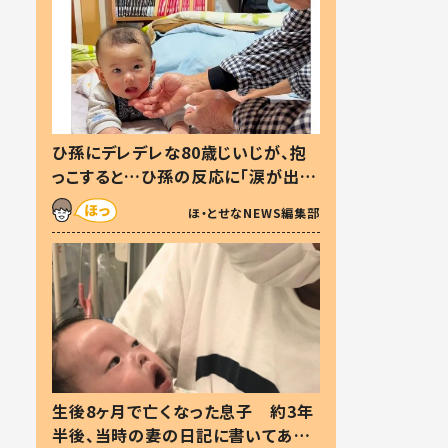
ひ孫にデレデレな80歳じいじが、抱
っこすると…ひ孫の反応に「涙が出ま
した」「可愛くて仕方ない」
ほ・とせなNEWS編集部
生後8ヶ月で亡くなった息子 約3年
半後、当時の妻の日記に書いてあっ