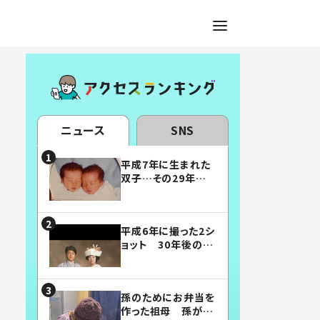
ニュース
SNS
平成7年に生まれた
双子…その29年後
の姿に「漫画みたい」
「素敵すぎる」
平成6年に撮った2シ
ョット 30年後の姿
に…「美男美女」「こ
んな夫婦になりた
い」
孫のためにお弁当を
作った祖母 孫が絶