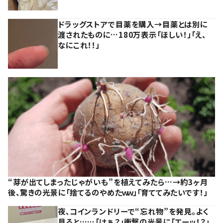
ドラッグストアで目薬を購入→目薬とは別に
渡されたものに…180万表示「ほしい！」「え、
なにこれ！！」
“芽が出てしまったじゃがいも”を植えてみたら…→約3ヶ月
後、驚きの光景に「捨てるのやめたｗｗ」「育ててみたいです！」
夜、コインランドリーで“忘れ物”を発見。よく
見ると……「はぁ？」衝撃の光景に「エーッ！？」