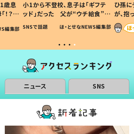
1歳息
小1から不登校、息子は「ギフテ
ひ孫に
「！？」
ッド」だった 父が“ウチ給食”を
が、抱
に「可愛
作り続ける理由とは #令和の親
「涙が
SNSで話題
ほ・とせなNEWS編集部
WS編集部
#令和の子
い」
ニュース
SNS