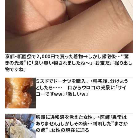
京都・祇園祭で2,000円で買った着物→しかし帰宅後…“驚
きの光景”に「良い買い物されましたね～」「お宝だ」「掘り出し
物ですね」
ミスドでドーナツを購入。→帰宅後、分けよう
としたら…… 目からウロコの光景に「サイ
コーですww」「激しいw」
胸部に違和感を覚えた女性。→医師「異常は
ありません」しかしその後…判明した”まさか
の病”。女性の現在に迫る