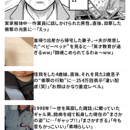
実家解体中…作業員に話しかけられた男性。直後、目撃した
衝撃の光景に…「えっ」
里帰り出産から帰宅した妻子。→夫が用意し
た“ベビーベッド”を見ると…「英才教育が過
ぎるww」「闘魂こめられてるわぁ～ww」
怪我をした4歳娘。直後、それを見た2歳息子
の“衝撃の行動”に…254万回表示「凄い配
慮（笑）」「お顔はかなり重症レベル」
1998年『一世を風靡した雑誌』に載っていた
ギャル男。闘病を経て転身した現在の”まさか
の姿”に…「ギャップ！！」「まさかすぎる」「今も
昔もかっこいい」「素晴らしい」