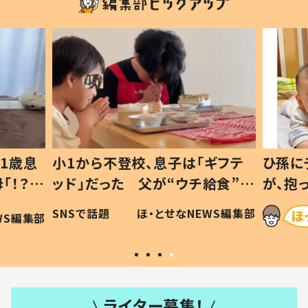
1歳息
小1から不登校、息子は「ギフテ
ひ孫に
「！？」
ッド」だった 父が“ウチ給食”を
が、抱
に「可愛
作り続ける理由とは #令和の親
「涙が
SNSで話題
ほ・とせなNEWS編集部
WS編集部
#令和の子
い」
ライター募集！