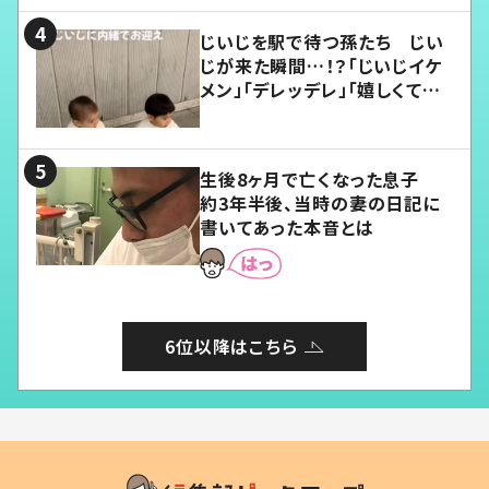
じいじを駅で待つ孫たち じい
じが来た瞬間…！？「じいじイケ
メン」「デレッデレ」「嬉しくて可
愛くてたまらない」「幸せになれ
る」
生後8ヶ月で亡くなった息子
約3年半後、当時の妻の日記に
書いてあった本音とは
6位以降はこちら