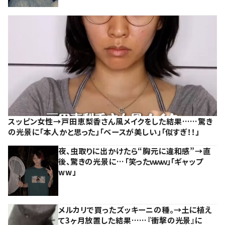
スッピン女性→戸田恵梨香さん風メイクをした結果……驚き
の光景に「本人かと思った」「ベースが美しい」「似すぎ！！」
夜、虫取りに出かけたら“胸元に違和感”→直
後、驚きの光景に…「笑ったｗｗｗ」「ギャップ
ww」
メルカリで買ったズッキーニの種。→土に植え
て3ヶ月放置した結果……『衝撃の光景』に