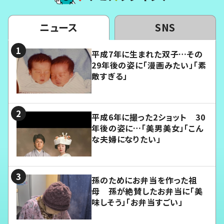
ニュース
SNS
平成7年に生まれた双子…その
29年後の姿に「漫画みたい」「素
敵すぎる」
平成6年に撮った2ショット 30
年後の姿に…「美男美女」「こん
な夫婦になりたい」
孫のためにお弁当を作った祖
母 孫が絶賛したお弁当に「美
味しそう」「お弁当すごい」