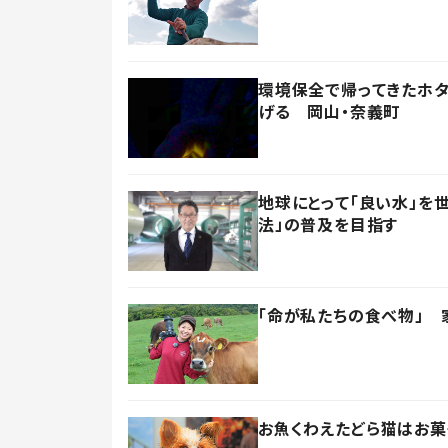
環境保全で帰ってきたホタ
げる 岡山・奈義町
地球にとって「良い水」を
法」の普及を目指す
「命が私たちの食べ物」 
お魚くわえたどら猫はお菓