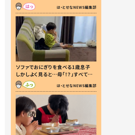
た本音とは
ほ・とせなNEWS編集部
ソファでおにぎりを食べる1歳息子
しかしよく見ると…母「！？」すべてを
察した母の投稿に「可愛いから許
ほ・とせなNEWS編集部
す！」「現行犯〜」