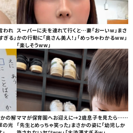
言われ
スーパーに夫を連れて行くと…妻「おーいw」まさ
すぎる」
かの行動に「奥さん美人！」「めっちゃわかるww」
「楽しそうww」
さかの解
ママが保育園へお迎えに→2歳息子を見たら……
撃の光
「先生とめっちゃ笑った」まさかの姿に「幼児しか
す」
許されないヤツww」「大渋滞すぎるw」