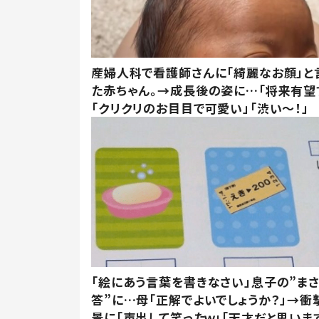
産婦人科で看護師さんに「綺麗なお顔」と
た赤ちゃん。→成長後の姿に…「将来有望
「クリクリのお目目で可愛い」「渋い～！」
「絵にあう言葉を書きなさい」息子の”ま
答”に…母「正解でよいでしょうか？」→衝
景に「声出して笑ったｗ」「天才だと思いま