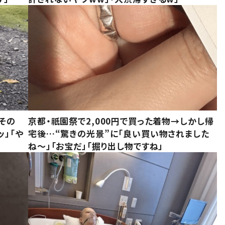
その
京都・祇園祭で2,000円で買った着物→しかし帰
ッ」「や
宅後…“驚きの光景”に「良い買い物されました
ね～」「お宝だ」「掘り出し物ですね」