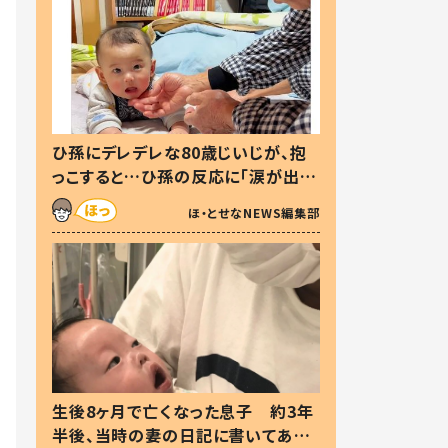
ひ孫にデレデレな80歳じいじが、抱
っこすると…ひ孫の反応に「涙が出ま
した」「可愛くて仕方ない」
ほ・とせなNEWS編集部
生後8ヶ月で亡くなった息子 約3年
半後、当時の妻の日記に書いてあっ