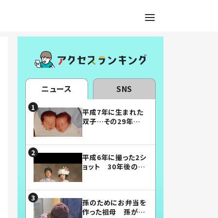
ニュース
SNS
平成7年に生まれた
双子…その29年後
の姿に「漫画みたい」
「素敵すぎる」
平成6年に撮った2シ
ョット 30年後の姿
に…「美男美女」「こ
んな夫婦になりた
い」
孫のためにお弁当を
作った祖母 孫が絶