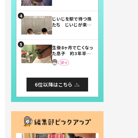
賛したお弁当に「美
味しそう」「お弁当す
ごい」
じいじを駅で待つ孫
たち じいじが来た
瞬間…！？「じいじイ
ケメン」「デレッデレ」
「嬉しくて可愛くてた
生後8ヶ月で亡くなっ
まらない」「幸せにな
た息子 約3年半
れる」
後、当時の妻の日記
に書いてあった本音
とは
6位以降はこちら