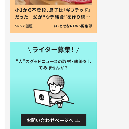
小1から不登校、息子は「ギフテッド」
だった 父が“ウチ給食”を作り続け
る理由とは #令和の親 #令和の子
SNSで話題
ほ・とせなNEWS編集部
ライター募集！
“人”のグッドニュースの取材・執筆をし
てみませんか？
お問い合わせページへ