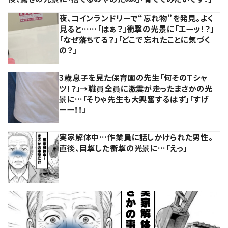
夜、コインランドリーで“忘れ物”を発見。よく
見ると……「はぁ？」衝撃の光景に「エーッ！？」
「なぜ落ちてる？」「どこで忘れたことに気づく
の？」
3歳息子を見た保育園の先生「何そのTシャ
ツ！？」→職員全員に激震が走ったまさかの光
景に…「そりゃ先生も大興奮するはず」「すげ
ーー！！」
実家解体中…作業員に話しかけられた男性。
直後、目撃した衝撃の光景に…「えっ」