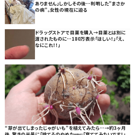
ありません」しかしその後…判明した”まさか
の病”。女性の現在に迫る
ドラッグストアで目薬を購入→目薬とは別に
渡されたものに…180万表示「ほしい！」「え、
なにこれ！！」
“芽が出てしまったじゃがいも”を植えてみたら…→約3ヶ月
後、驚きの光景に「捨てるのやめたｗｗ」「育ててみたいです！」