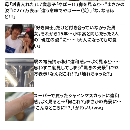
母「刺青入れた」17歳息子「やばー！！」脚を見ると…“まさかの
姿”に277万表示「違う意味でやばーー（笑）」「な、なるほ
ど！！」
「好き同士」だけど付き合っていなかった男
女。それから15年…小中高と同じだった2人
の“現在の姿”に……「大人になっても可愛
い」
駅の電光掲示板に違和感。→よく見ると……
思わず二度見してしまう”驚きの光景”に93
万表示「なんだこれ！？」「壊れちゃった？」
スーパーで買ったシャインマスカットに違和
感。よく見ると→「何これ？」まさかの光景に…
「こんなところに！？」「かわいいww」