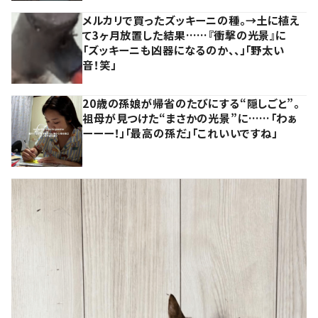
メルカリで買ったズッキーニの種。→土に植え
て3ヶ月放置した結果……『衝撃の光景』に
「ズッキーニも凶器になるのか、、」「野太い
音！笑」
20歳の孫娘が帰省のたびにする“隠しごと”。
祖母が見つけた“まさかの光景”に……「わぁ
ーーー！」「最高の孫だ」「これいいですね」