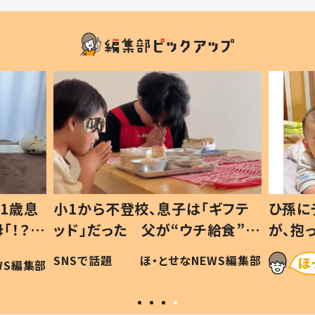
ギフテ
ひ孫にデレデレな80歳じいじ
給食”を
が、抱っこすると…ひ孫の反応に
和の親
「涙が出ました」「可愛くて仕方な
WS編集部
ほ・とせなNEWS編集部
い」