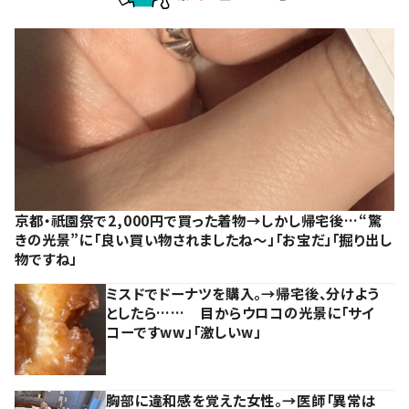
京都・祇園祭で2,000円で買った着物→しかし帰宅後…“驚
きの光景”に「良い買い物されましたね～」「お宝だ」「掘り出し
物ですね」
ミスドでドーナツを購入。→帰宅後、分けよう
としたら…… 目からウロコの光景に「サイ
コーですww」「激しいw」
胸部に違和感を覚えた女性。→医師「異常は