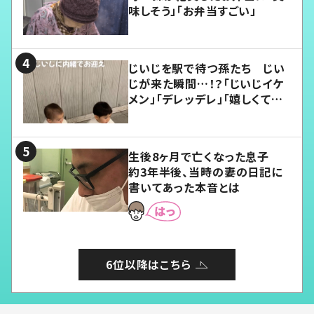
味しそう」「お弁当すごい」
じいじを駅で待つ孫たち じい
じが来た瞬間…！？「じいじイケ
メン」「デレッデレ」「嬉しくて可
愛くてたまらない」「幸せになれ
る」
生後8ヶ月で亡くなった息子
約3年半後、当時の妻の日記に
書いてあった本音とは
6位以降はこちら