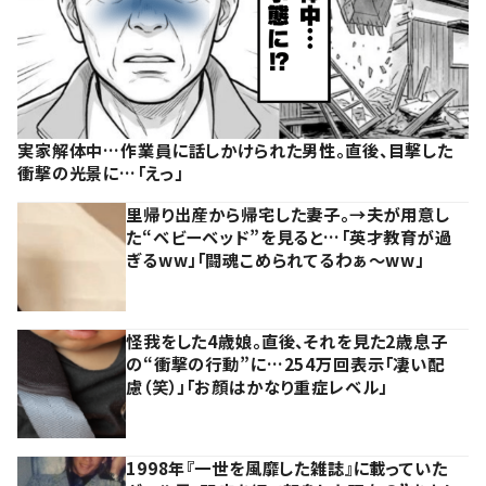
実家解体中…作業員に話しかけられた男性。直後、目撃した
衝撃の光景に…「えっ」
里帰り出産から帰宅した妻子。→夫が用意し
た“ベビーベッド”を見ると…「英才教育が過
ぎるww」「闘魂こめられてるわぁ～ww」
怪我をした4歳娘。直後、それを見た2歳息子
の“衝撃の行動”に…254万回表示「凄い配
慮（笑）」「お顔はかなり重症レベル」
1998年『一世を風靡した雑誌』に載っていた