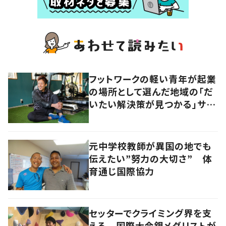
フットワークの軽い青年が起業
の場所として選んだ地域の「だ
いたい解決策が見つかる」サイ
ズ感の良さとは
元中学校教師が異国の地でも
伝えたい”努力の大切さ” 体
育通じ国際協力
セッターでクライミング界を支
える 国際大会銀メダリストが