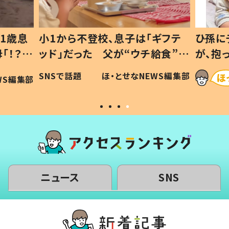
ギフテ
ひ孫にデレデレな80歳じいじ
給食”を
が、抱っこすると…ひ孫の反応に
和の親
「涙が出ました」「可愛くて仕方な
WS編集部
ほ・とせなNEWS編集部
い」
ニュース
SNS