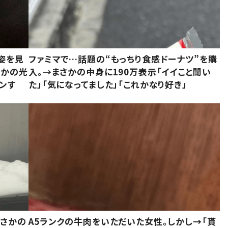
姿を見
ファミマで…話題の“もっちり食感ドーナツ”を購
さかの光
入。→まさかの中身に190万表示「イイこと聞い
ンす
た」「気になってました」「これかなり好き」
まさかの
A5ランクの牛肉をいただいた女性。しかし→「貰