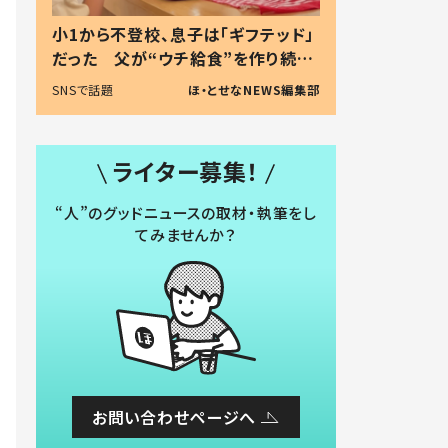
小1から不登校、息子は「ギフテッド」
だった 父が“ウチ給食”を作り続け
る理由とは #令和の親 #令和の子
SNSで話題
ほ・とせなNEWS編集部
ライター募集！
“人”のグッドニュースの取材・執筆をし
てみませんか？
お問い合わせページへ