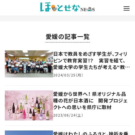
愛媛の記事一覧
日本で教員をめざす学生が、フィリ
ピンで教育実習！？ 実習を経て、
愛媛大学の学生たちが考える“教員
としての役割”とは
2024/03/25（月）
愛媛から世界へ！ 県オリジナル品
種の花が日本酒に 開発プロジェ
クトへの思いを県庁に取材
2023/06/24（土）
愛媛はわたしのふるさと。挫折を乗