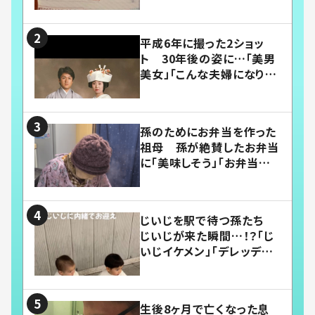
平成6年に撮った2ショッ
ト 30年後の姿に…「美男
美女」「こんな夫婦になりた
い」
孫のためにお弁当を作った
祖母 孫が絶賛したお弁当
に「美味しそう」「お弁当すご
い」
じいじを駅で待つ孫たち
じいじが来た瞬間…！？「じ
いじイケメン」「デレッデレ」
「嬉しくて可愛くてたまらな
い」「幸せになれる」
生後8ヶ月で亡くなった息