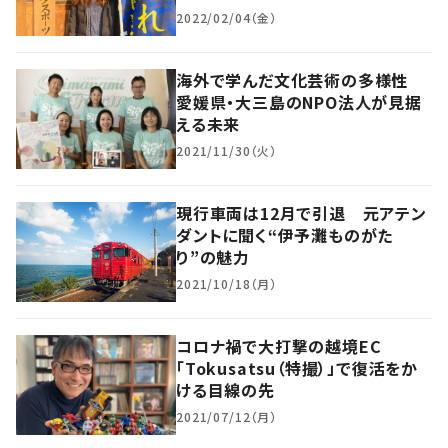
2022/02/04（金）
海外で学んだ文化芸術の多様性
愛媛県・大三島のNPO法人が見据
える未来
2021/11/30（火）
現行車両は12月で引退 元アテン
ダントに聞く“伊予灘ものがた
り”の魅力
2021/10/18（月）
コロナ禍で大打撃の越境EC
「Tokusatsu（特撮）」で復活をか
ける目線の先
2021/07/12（月）