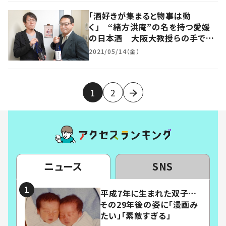
「酒好きが集まると物事は動
く」 “緒方洪庵”の名を持つ愛媛
の日本酒 大阪大教授らの手で新
生
2021/05/14（金）
1
2
ニュース
SNS
平成7年に生まれた双子…
その29年後の姿に「漫画み
たい」「素敵すぎる」