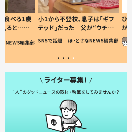
べる1歳
小1から不登校、息子は「ギフ
ひ孫にデ
と…母
テッド」だった 父が“ウチ給
が、抱っ
母の投稿
食”を作り続ける理由とは #令
に「涙が
SNSで話題
ほ・とせなNEWS編集部
EWS編集部
「現行
和の親 #令和の子
方ない」
ライター募集！
“人”のグッドニュースの取材・執筆をしてみませんか？