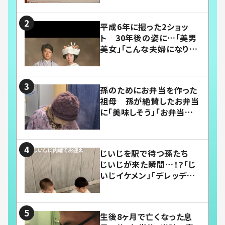
平成6年に撮った2ショッ
ト 30年後の姿に…「美男
美女」「こんな夫婦になりた
い」
孫のためにお弁当を作った
祖母 孫が絶賛したお弁当
に「美味しそう」「お弁当すご
い」
じいじを駅で待つ孫たち
じいじが来た瞬間…！？「じ
いじイケメン」「デレッデレ」
「嬉しくて可愛くてたまらな
い」「幸せになれる」
生後8ヶ月で亡くなった息