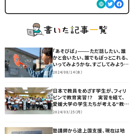
「あそびば」———ただ話したい、誰
かと会いたい、誰でもぽっとこれる、
いってみようかな、すごしてみようか
な、と思える場所を
2024/08/14（水）
日本で教員をめざす学生が、フィリ
ピンで教育実習！？ 実習を経て、
愛媛大学の学生たちが考える“教員
としての役割”とは
2024/03/25（月）
塾講師から途上国支援、現在は地