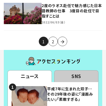
2度のラオス赴任で魅力感じた日本
語教師の仕事 3度目の赴任で目
指すことは
2022/06/03（金）
1
2
ニュース
SNS
平成7年に生まれた双子…
その29年後の姿に「漫画み
たい」「素敵すぎる」