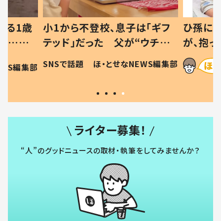
べる1歳
小1から不登校、息子は「ギフ
ひ孫にデ
と…母
テッド」だった 父が“ウチ給
が、抱っ
母の投稿
食”を作り続ける理由とは #令
に「涙が
SNSで話題
ほ・とせなNEWS編集部
EWS編集部
「現行
和の親 #令和の子
方ない」
ライター募集！
“人”のグッドニュースの取材・執筆をしてみませんか？