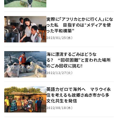
実際に「アフリカとかに行く人」にな
った私 目指すのは‟メディアを使
った平和構築”
2023/01/25（水）
海に漂流するごみはどうな
る？ “回収困難”と言われた場所
のごみ回収に挑む！
2022/12/27（火）
英語力ゼロで海外へ マラウイ永
住を考えるも故郷さぬき市から多
文化共生を発信
2022/08/18（木）