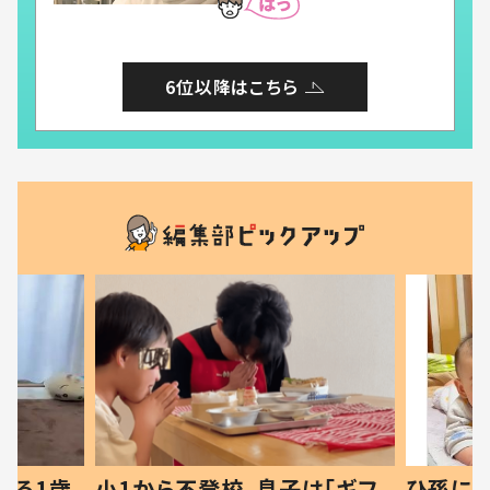
6位以降はこちら
べる1歳
小1から不登校、息子は「ギフ
ひ孫にデ