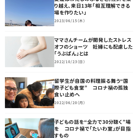
り越え、来日13年「相互理解できる
場を作りたい」
2023/06/15（木）
ママさんチームが開発したストレス
オフのショーツ 妊婦にも配慮した
「うぶぱん」とは
2022/10/23（日）
留学生が自国の料理振る舞う“国
際子ども食堂” コロナ禍の孤独
食い止めへ
2022/06/20（月）
子どもの話を“全力で30分聴く”場
を コロナ禍で「たいわ室」が目指
すもの