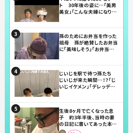
ト 30年後の姿に…「美男
美女」「こんな夫婦になりた
い」
孫のためにお弁当を作った
祖母 孫が絶賛したお弁当
に「美味しそう」「お弁当すご
い」
じいじを駅で待つ孫たち
じいじが来た瞬間…！？「じ
いじイケメン」「デレッデレ」
「嬉しくて可愛くてたまらな
い」「幸せになれる」
生後8ヶ月で亡くなった息
子 約3年半後、当時の妻
の日記に書いてあった本音
とは