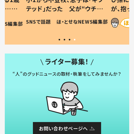
と…母
テッド」だった 父が“ウチ給
が、抱っ
母の投稿
食”を作り続ける理由とは #令
に「涙が
SNSで話題
ほ・とせなNEWS編集部
EWS編集部
「現行
和の親 #令和の子
方ない」
ライター募集！
“人”のグッドニュースの取材・執筆をしてみませんか？
お問い合わせページへ