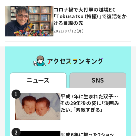
コロナ禍で大打撃の越境EC
「Tokusatsu（特撮）」で復活をか
ける目線の先
2021/07/12（月）
ニュース
SNS
平成7年に生まれた双子…
その29年後の姿に「漫画み
たい」「素敵すぎる」
平成6年に撮った2ショッ