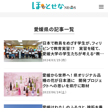
愛媛県の記事一覧
日本で教員をめざす学生が、フィリ
ピンで教育実習！？ 実習を経て、
愛媛大学の学生たちが考える“教員
としての役割”とは
2024/03/25（月）
愛媛から世界へ！ 県オリジナル品
種の花が日本酒に 開発プロジェ
クトへの思いを県庁に取材
2023/06/24（土）
愛媛はわたしのふるさと。挫折を乗