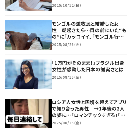
2025/10/12（日）
モンゴルの遊牧民と結婚した女
性 朝起きたら…目の前にいた“も
の”に「カッコイイ」「モンゴル行き
たい」
2025/08/26（火）
「1万円がそのまま！」ブラジル出身
女性が感動した日本の誠実さとは
2025/08/15（金）
ロシア人女性と国境を超えてアプリ
で知り合った男性 →1年後の2人
の姿に…「ロマンチックすぎる」「映
画の世界じゃん」「憧れます」
2025/08/15（金）