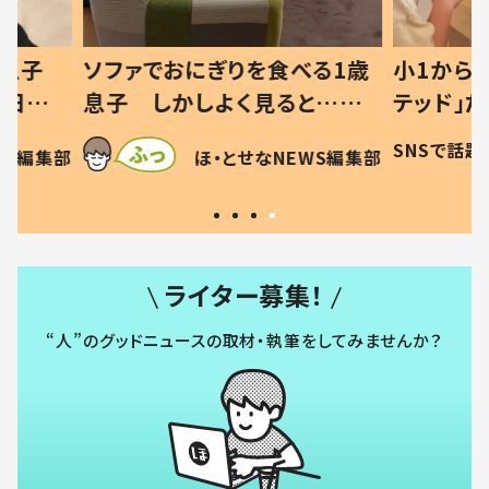
べる1歳
小1から不登校、息子は「ギフ
ひ孫にデ
と…母
テッド」だった 父が“ウチ給
が、抱っ
母の投稿
食”を作り続ける理由とは #令
に「涙が
SNSで話題
ほ・とせなNEWS編集部
EWS編集部
「現行
和の親 #令和の子
方ない」
ライター募集！
“人”のグッドニュースの取材・執筆をしてみませんか？