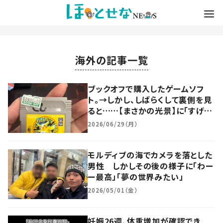
海外の記事一覧
ブックオフで購入したゲームソフ
ト。→しかし、しばらくして裏側を見
ると……【まさかの光景】に「すげ
え！！ww」「え！？そんなことある」
2026/06/29（月）
モルディブの海でカメラを落とした
男性 しかしその後の様子に「わー
ー最高」「夢の世界みたい」
2026/05/01（金）
妊娠26週、体重増加が確認でき