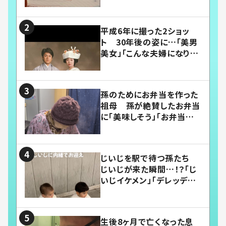
平成6年に撮った2ショッ
ト 30年後の姿に…「美男
美女」「こんな夫婦になりた
い」
孫のためにお弁当を作った
祖母 孫が絶賛したお弁当
に「美味しそう」「お弁当すご
い」
じいじを駅で待つ孫たち
じいじが来た瞬間…！？「じ
いじイケメン」「デレッデレ」
「嬉しくて可愛くてたまらな
い」「幸せになれる」
生後8ヶ月で亡くなった息