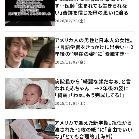
ず…医師「生まれても生きられな
い」奇跡を信じた母の思いに迫る
2026/02/28（土）
アメリカ人の男性と日本人の女性。
→言語学習をきっかけに出会い…2
年後の”現在の姿”に「素敵すぎる」
「映画化してほしい」
2025/11/07（金）
病院長から「綺麗な顔だなぁ」と言
われた赤ちゃん →2年後の姿に
「綺麗」「わぁ、もう完成してる！」
2025/11/06（木）
アメリカで迎えた新学期。担任から
渡された“1枚の紙”に「自由でいい
な」「とても合理的」【海外】