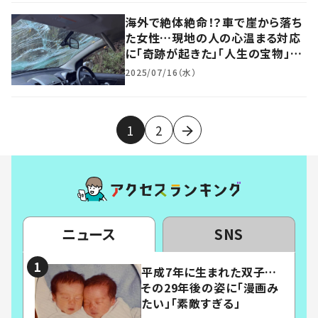
海外で絶体絶命！？車で崖から落ち
た女性…現地の人の心温まる対応
に「奇跡が起きた」「人生の宝物」
「運が良かった」
2025/07/16（水）
1
2
ニュース
SNS
平成7年に生まれた双子…
その29年後の姿に「漫画み
たい」「素敵すぎる」