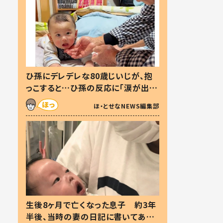
ひ孫にデレデレな80歳じいじが、抱
っこすると…ひ孫の反応に「涙が出ま
した」「可愛くて仕方ない」
ほ・とせなNEWS編集部
生後8ヶ月で亡くなった息子 約3年
半後、当時の妻の日記に書いてあっ