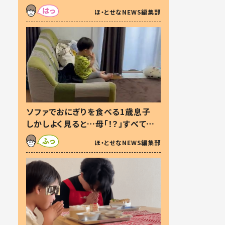
た本音とは
ほ・とせなNEWS編集部
ソファでおにぎりを食べる1歳息子
しかしよく見ると…母「！？」すべてを
察した母の投稿に「可愛いから許
ほ・とせなNEWS編集部
す！」「現行犯〜」