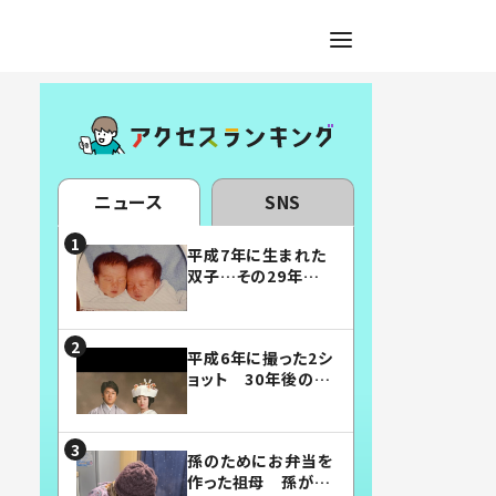
ニュース
SNS
平成7年に生まれた
双子…その29年後
の姿に「漫画みたい」
「素敵すぎる」
平成6年に撮った2シ
ョット 30年後の姿
に…「美男美女」「こ
んな夫婦になりた
い」
孫のためにお弁当を
作った祖母 孫が絶