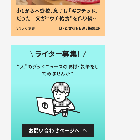
小1から不登校、息子は「ギフテッド」
だった 父が“ウチ給食”を作り続け
る理由とは #令和の親 #令和の子
SNSで話題
ほ・とせなNEWS編集部
ライター募集！
“人”のグッドニュースの取材・執筆をし
てみませんか？
お問い合わせページへ