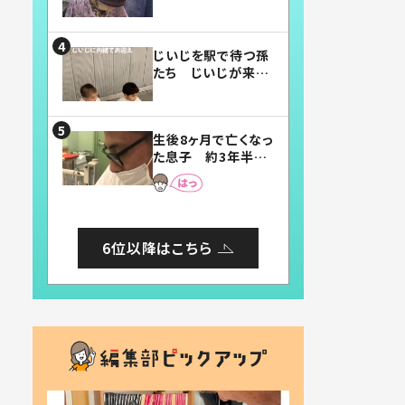
賛したお弁当に「美
味しそう」「お弁当す
ごい」
じいじを駅で待つ孫
たち じいじが来た
瞬間…！？「じいじイ
ケメン」「デレッデレ」
「嬉しくて可愛くてた
生後8ヶ月で亡くなっ
まらない」「幸せにな
た息子 約3年半
れる」
後、当時の妻の日記
に書いてあった本音
とは
6位以降はこちら