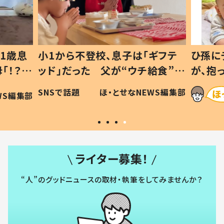
1歳息
小1から不登校、息子は「ギフテ
ひ孫に
「！？」
ッド」だった 父が“ウチ給食”を
が、抱
に「可愛
作り続ける理由とは #令和の親
「涙が
SNSで話題
ほ・とせなNEWS編集部
WS編集部
#令和の子
い」
ライター募集！
“人”のグッドニュースの取材・執筆をしてみませんか？