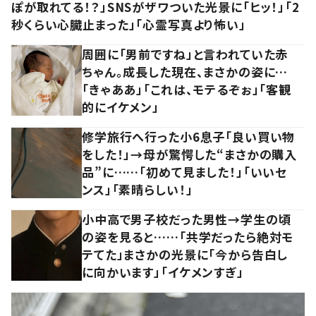
ぽが取れてる！？」SNSがザワついた光景に「ヒッ！」「2
秒くらい心臓止まった」「心霊写真より怖い」
周囲に「男前ですね」と言われていた赤
ちゃん。成長した現在、まさかの姿に…
「きゃああ」「これは、モテるぞぉ」「客観
的にイケメン」
修学旅行へ行った小6息子「良い買い物
をした！」→母が驚愕した“まさかの購入
品”に……「初めて見ました！」「いいセ
ンス」「素晴らしい！」
小中高で男子校だった男性→学生の頃
の姿を見ると……「共学だったら絶対モ
テてた」まさかの光景に「今から告白し
に向かいます」「イケメンすぎ」