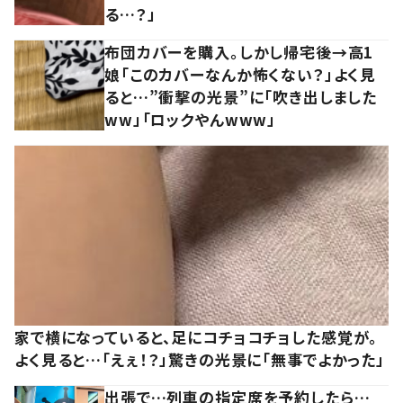
る…？」
布団カバーを購入。しかし帰宅後→高1
娘「このカバーなんか怖くない？」よく見
ると…”衝撃の光景”に「吹き出しました
ww」「ロックやんwww」
家で横になっていると、足にコチョコチョした感覚が。
よく見ると…「えぇ！？」驚きの光景に「無事でよかった」
出張で…列車の指定席を予約したら…