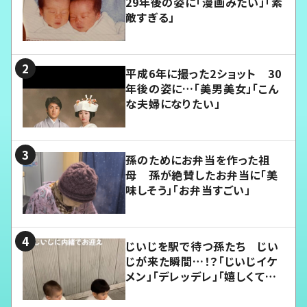
29年後の姿に「漫画みたい」「素
敵すぎる」
平成6年に撮った2ショット 30
年後の姿に…「美男美女」「こん
な夫婦になりたい」
孫のためにお弁当を作った祖
母 孫が絶賛したお弁当に「美
味しそう」「お弁当すごい」
じいじを駅で待つ孫たち じい
じが来た瞬間…！？「じいじイケ
メン」「デレッデレ」「嬉しくて可
愛くてたまらない」「幸せになれ
る」