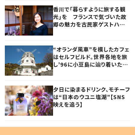
香川で「暮らすように旅する観
光」を フランスで気づいた故
郷の魅力を古民家ゲストハウス
に
“オランダ風車”を模したカフェ
はセルフビルド。世界各地を旅
し’96に小豆島に辿り着いた家
族の軌跡とこれから。
夕日に染まるドリンク、モチーフ
は“日本のウユニ塩湖”【SNS
映えを追う】