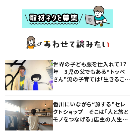
世界の子ども服を仕入れて17
年 3児の父でもある“トッペ
さん”流の子育ては「生きること
を楽しむ」を大切に
香川にいながら“旅する”セレ
クトショップ そこは「人と旅と
モノをつなげる」店主の人生観
が詰まった舞台