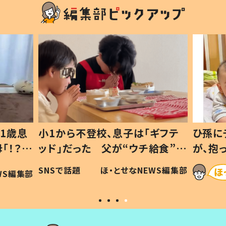
1歳息
小1から不登校、息子は「ギフテ
ひ孫に
「！？」
ッド」だった 父が“ウチ給食”を
が、抱
に「可愛
作り続ける理由とは #令和の親
「涙が
SNSで話題
ほ・とせなNEWS編集部
WS編集部
#令和の子
い」