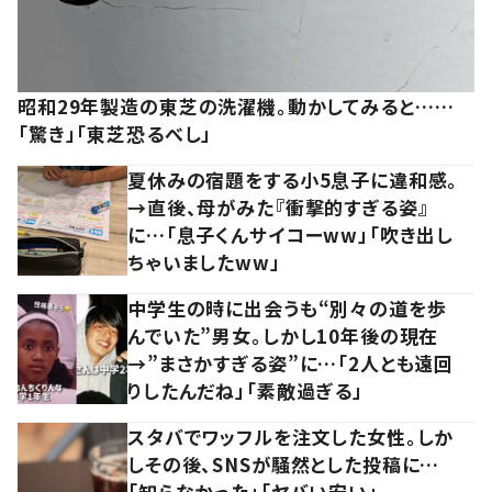
昭和29年製造の東芝の洗濯機。動かしてみると……
「驚き」「東芝恐るべし」
夏休みの宿題をする小5息子に違和感。
→直後、母がみた『衝撃的すぎる姿』
に…「息子くんサイコーww」「吹き出し
ちゃいましたww」
中学生の時に出会うも“別々の道を歩
んでいた”男女。しかし10年後の現在
→”まさかすぎる姿”に…「2人とも遠回
りしたんだね」「素敵過ぎる」
スタバでワッフルを注文した女性。しか
しその後、SNSが騒然とした投稿に…
「知らなかった」「ヤバい安い」