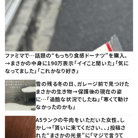
ファミマで…話題の“もっちり食感ドーナツ”を購入。
→まさかの中身に190万表示「イイこと聞いた」「気に
なってました」「これかなり好き」
雪の残る冬の日、ガレージ前で見つけた
まさかの生き物→保護後の現在の姿
に…「過酷な状況でしたね」「寒くて動け
なかったのかも」
A5ランクの牛肉をいただいた女性。し
かし→「貰いに来てください、、」投稿さ
れた“まさかの光景”に「マジで言うて