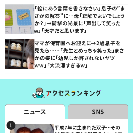
「絵にあう言葉を書きなさい」息子の”ま
さかの解答”に…母「正解でよいでしょう
か？」→衝撃の光景に「声出して笑った
ｗ」「天才だと思います」
ママが保育園へお迎えに→2歳息子を
見たら……「先生とめっちゃ笑った」まさ
かの姿に「幼児しか許されないヤツ
ww」「大渋滞すぎるw」
ニュース
SNS
平成7年に生まれた双子…その