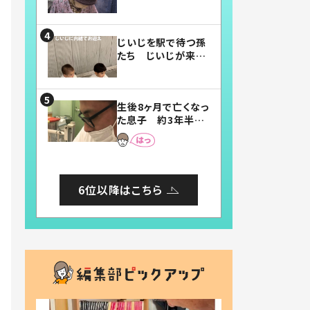
賛したお弁当に「美
味しそう」「お弁当す
ごい」
じいじを駅で待つ孫
たち じいじが来た
瞬間…！？「じいじイ
ケメン」「デレッデレ」
「嬉しくて可愛くてた
生後8ヶ月で亡くなっ
まらない」「幸せにな
た息子 約3年半
れる」
後、当時の妻の日記
に書いてあった本音
とは
6位以降はこちら