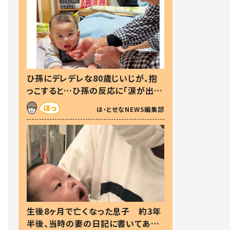
ひ孫にデレデレな80歳じいじが、抱
っこすると…ひ孫の反応に「涙が出ま
した」「可愛くて仕方ない」
ほ・とせなNEWS編集部
生後8ヶ月で亡くなった息子 約3年
半後、当時の妻の日記に書いてあっ