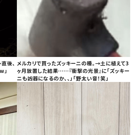
→直後、
メルカリで買ったズッキーニの種。→土に植えて3
w」
ヶ月放置した結果……『衝撃の光景』に「ズッキー
ニも凶器になるのか、、」「野太い音！笑」