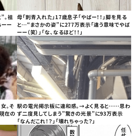
”。祖
母「刺青入れた」17歳息子「やばー！！」脚を見る
ぁーー
と…“まさかの姿”に277万表示「違う意味でやば
ーー（笑）」「な、なるほど！！」
女。そ
駅の電光掲示板に違和感。→よく見ると……思わ
“現在の
ず二度見してしまう”驚きの光景”に93万表示
「なんだこれ！？」「壊れちゃった？」