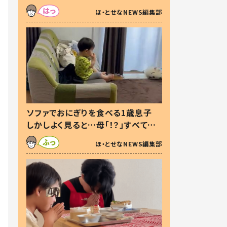
た本音とは
ほ・とせなNEWS編集部
ソファでおにぎりを食べる1歳息子
しかしよく見ると…母「！？」すべてを
察した母の投稿に「可愛いから許
ほ・とせなNEWS編集部
す！」「現行犯〜」