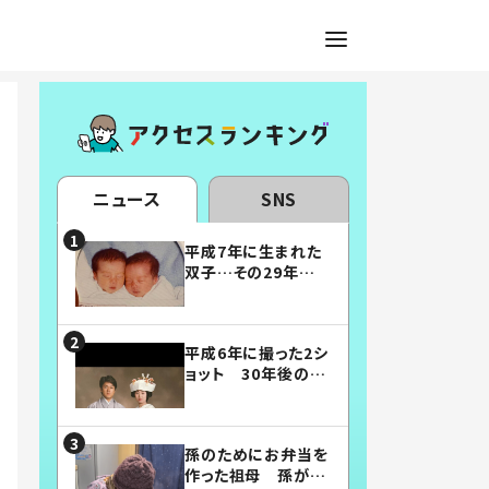
ニュース
SNS
平成7年に生まれた
双子…その29年後
の姿に「漫画みたい」
「素敵すぎる」
平成6年に撮った2シ
ョット 30年後の姿
に…「美男美女」「こ
んな夫婦になりた
い」
孫のためにお弁当を
作った祖母 孫が絶