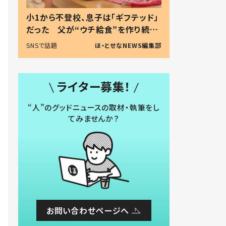
小1から不登校、息子は「ギフテッド」
だった 父が“ウチ給食”を作り続け
る理由とは #令和の親 #令和の子
SNSで話題
ほ・とせなNEWS編集部
ライター募集！
“人”のグッドニュースの取材・執筆をし
てみませんか？
お問い合わせページへ