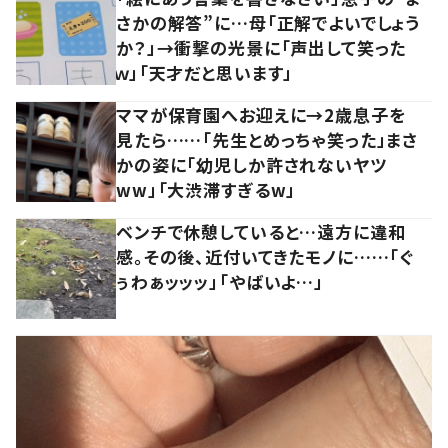
さかの解答”に…母「正解でよいでしょう
か？」→衝撃の光景に「声出して笑った
ｗ」「天才だと思います」
ママが保育園へお迎えに→2歳息子を
見たら……「先生とめっちゃ笑った」まさ
かの姿に「幼児しか許されないヤツ
ww」「大渋滞すぎるw」
ベンチで休憩していると…遠方に違和
感。その後、近付いてきたモノに……「ぐ
ぅわぁッッッ」「やばいよ…」