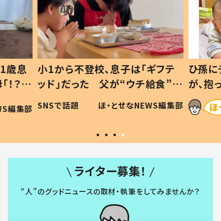
1歳息
小1から不登校、息子は「ギフテ
ひ孫に
「！？」
ッド」だった 父が“ウチ給食”を
が、抱
に「可愛
作り続ける理由とは #令和の親
「涙が
SNSで話題
ほ・とせなNEWS編集部
WS編集部
#令和の子
い」
ライター募集！
“人”のグッドニュースの取材・執筆をしてみませんか？