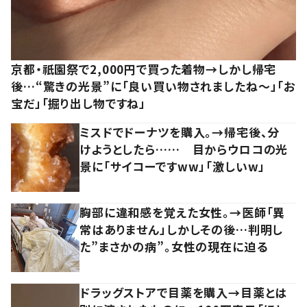
京都・祇園祭で2,000円で買った着物→しかし帰宅
後…“驚きの光景”に「良い買い物されましたね～」「お
宝だ」「掘り出し物ですね」
ミスドでドーナツを購入。→帰宅後、分
けようとしたら…… 目からウロコの光
景に「サイコーですww」「激しいw」
胸部に違和感を覚えた女性。→医師「異
常はありません」しかしその後…判明し
た”まさかの病”。女性の現在に迫る
ドラッグストアで目薬を購入→目薬とは