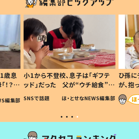
1歳息
小1から不登校、息子は「ギフテ
ひ孫に
「！？」
ッド」だった 父が“ウチ給食”を
が、抱
に「可愛
作り続ける理由とは #令和の親
「涙が
SNSで話題
ほ・とせなNEWS編集部
WS編集部
#令和の子
い」