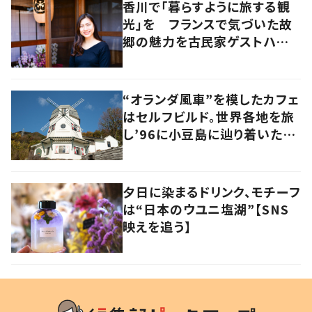
香川で「暮らすように旅する観
光」を フランスで気づいた故
郷の魅力を古民家ゲストハウス
に
“オランダ風車”を模したカフェ
はセルフビルド。世界各地を旅
し’96に小豆島に辿り着いた家
族の軌跡とこれから。
夕日に染まるドリンク、モチーフ
は“日本のウユニ塩湖”【SNS
映えを追う】