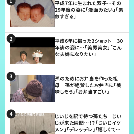
平成7年に生まれた双子…その
29年後の姿に「漫画みたい」「素
敵すぎる」
平成6年に撮った2ショット 30
年後の姿に…「美男美女」「こん
な夫婦になりたい」
孫のためにお弁当を作った祖
母 孫が絶賛したお弁当に「美
味しそう」「お弁当すごい」
じいじを駅で待つ孫たち じい
じが来た瞬間…！？「じいじイケ
メン」「デレッデレ」「嬉しくて可