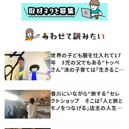
世界の子ども服を仕入れて17
年 3児の父でもある“トッペ
さん”流の子育ては「生きること
を楽しむ」を大切に
香川にいながら“旅する”セレ
クトショップ そこは「人と旅と
モノをつなげる」店主の人生観
が詰まった舞台