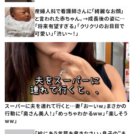
産婦人科で看護師さんに「綺麗なお顔」
と言われた赤ちゃん。→成長後の姿に…
「将来有望すぎる」「クリクリのお目目で
可愛い」「渋い～！」
スーパーに夫を連れて行くと…妻「おーいw」まさかの
行動に「奥さん美人！」「めっちゃわかるww」「楽しそう
ww」
「絵にあう言葉を書きなさい」息子の”ま