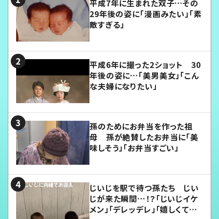
平成7年に生まれた双子…その
29年後の姿に「漫画みたい」「素
敵すぎる」
平成6年に撮った2ショット 30
年後の姿に…「美男美女」「こん
な夫婦になりたい」
孫のためにお弁当を作った祖
母 孫が絶賛したお弁当に「美
味しそう」「お弁当すごい」
じいじを駅で待つ孫たち じい
じが来た瞬間…！？「じいじイケ
メン」「デレッデレ」「嬉しくて可