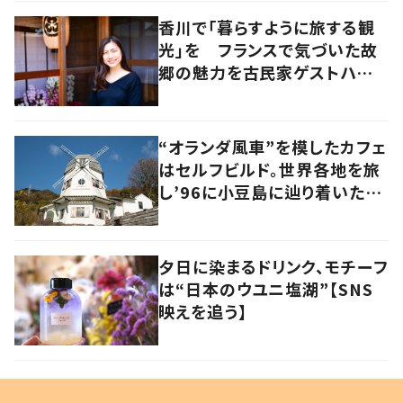
香川で「暮らすように旅する観
光」を フランスで気づいた故
郷の魅力を古民家ゲストハウス
に
“オランダ風車”を模したカフェ
はセルフビルド。世界各地を旅
し’96に小豆島に辿り着いた家
族の軌跡とこれから。
夕日に染まるドリンク、モチーフ
は“日本のウユニ塩湖”【SNS
映えを追う】