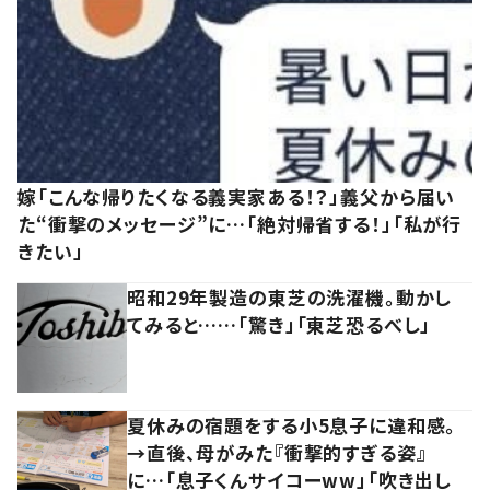
嫁「こんな帰りたくなる義実家ある！？」義父から届い
た“衝撃のメッセージ”に…「絶対帰省する！」「私が行
きたい」
昭和29年製造の東芝の洗濯機。動かし
てみると……「驚き」「東芝恐るべし」
夏休みの宿題をする小5息子に違和感。
→直後、母がみた『衝撃的すぎる姿』
に…「息子くんサイコーww」「吹き出し