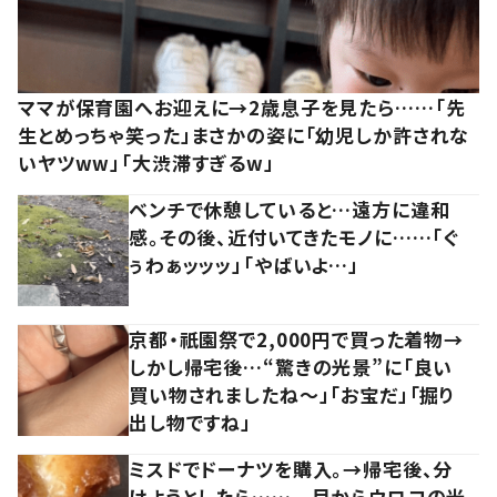
ママが保育園へお迎えに→2歳息子を見たら……「先
生とめっちゃ笑った」まさかの姿に「幼児しか許されな
いヤツww」「大渋滞すぎるw」
ベンチで休憩していると…遠方に違和
感。その後、近付いてきたモノに……「ぐ
ぅわぁッッッ」「やばいよ…」
京都・祇園祭で2,000円で買った着物→
しかし帰宅後…“驚きの光景”に「良い
買い物されましたね～」「お宝だ」「掘り
出し物ですね」
ミスドでドーナツを購入。→帰宅後、分
けようとしたら…… 目からウロコの光