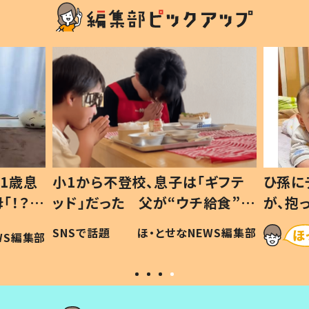
1歳息
小1から不登校、息子は「ギフテ
ひ孫に
「！？」
ッド」だった 父が“ウチ給食”を
が、抱
に「可愛
作り続ける理由とは #令和の親
「涙が
SNSで話題
ほ・とせなNEWS編集部
WS編集部
#令和の子
い」