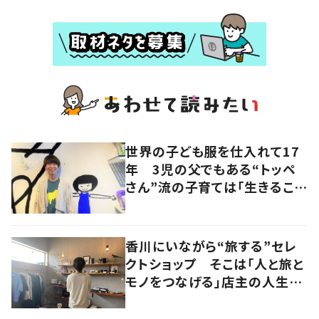
世界の子ども服を仕入れて17
年 3児の父でもある“トッペ
さん”流の子育ては「生きること
を楽しむ」を大切に
香川にいながら“旅する”セレ
クトショップ そこは「人と旅と
モノをつなげる」店主の人生観
が詰まった舞台