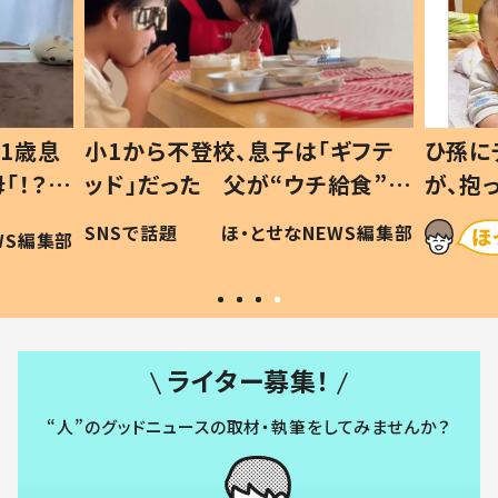
1歳息
小1から不登校、息子は「ギフテ
ひ孫に
「！？」
ッド」だった 父が“ウチ給食”を
が、抱
に「可愛
作り続ける理由とは #令和の親
「涙が
SNSで話題
ほ・とせなNEWS編集部
WS編集部
#令和の子
い」
ライター募集！
“人”のグッドニュースの取材・執筆をしてみませんか？