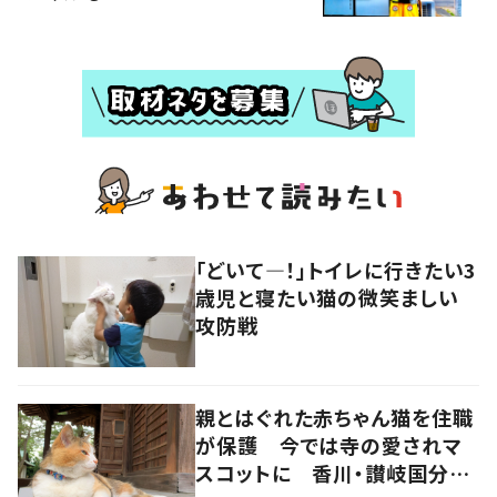
「どいて―！」トイレに行きたい3
歳児と寝たい猫の微笑ましい
攻防戦
親とはぐれた赤ちゃん猫を住職
が保護 今では寺の愛されマ
スコットに 香川・讃岐国分寺