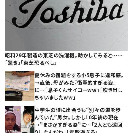
昭和29年製造の東芝の洗濯機。動かしてみると……
「驚き」「東芝恐るべし」
夏休みの宿題をする小5息子に違和感。
→直後、母がみた『衝撃的すぎる姿』
に…「息子くんサイコーww」「吹き出し
ちゃいましたww」
中学生の時に出会うも“別々の道を歩
んでいた”男女。しかし10年後の現在
→”まさかすぎる姿”に…「2人とも遠回
りしたんだね」「素敵過ぎる」