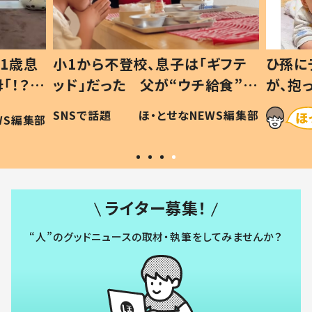
1歳息
小1から不登校、息子は「ギフテ
ひ孫に
「！？」
ッド」だった 父が“ウチ給食”を
が、抱
に「可愛
作り続ける理由とは #令和の親
「涙が
SNSで話題
ほ・とせなNEWS編集部
WS編集部
#令和の子
い」
ライター募集！
“人”のグッドニュースの取材・執筆をしてみませんか？