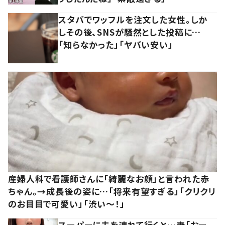
スタバでワッフルを注文した女性。しか
しその後、SNSが騒然とした投稿に…
「知らなかった」「ヤバい安い」
産婦人科で看護師さんに「綺麗なお顔」と言われた赤
ちゃん。→成長後の姿に…「将来有望すぎる」「クリクリ
のお目目で可愛い」「渋い～！」
スーパーに夫を連れて行くと…妻「おー