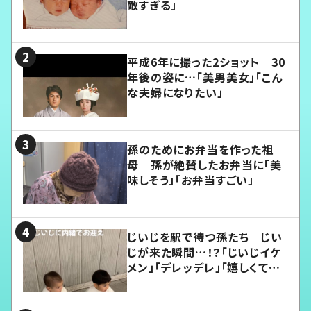
敵すぎる」
平成6年に撮った2ショット 30
年後の姿に…「美男美女」「こん
な夫婦になりたい」
孫のためにお弁当を作った祖
母 孫が絶賛したお弁当に「美
味しそう」「お弁当すごい」
じいじを駅で待つ孫たち じい
じが来た瞬間…！？「じいじイケ
メン」「デレッデレ」「嬉しくて可
愛くてたまらない」「幸せになれ
る」