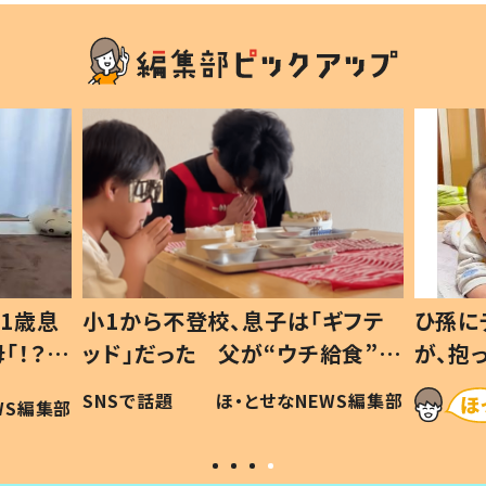
1歳息
小1から不登校、息子は「ギフテ
ひ孫に
「！？」
ッド」だった 父が“ウチ給食”を
が、抱
に「可愛
作り続ける理由とは #令和の親
「涙が
SNSで話題
ほ・とせなNEWS編集部
WS編集部
#令和の子
い」