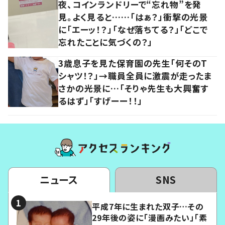
夜、コインランドリーで“忘れ物”を発
見。よく見ると……「はぁ？」衝撃の光景
に「エーッ！？」「なぜ落ちてる？」「どこで
忘れたことに気づくの？」
3歳息子を見た保育園の先生「何そのT
シャツ！？」→職員全員に激震が走ったま
さかの光景に…「そりゃ先生も大興奮す
るはず」「すげーー！！」
ニュース
SNS
平成7年に生まれた双子…その
29年後の姿に「漫画みたい」「素