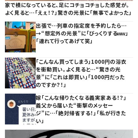
家で横になっていると、足にコチョコチョした感覚が。
よく見ると…「えぇ！？」驚きの光景に「無事でよかった」
出張で…列車の指定席を予約したら…
→“想定外の光景”に「びっくりするｗｗ」
「連れて行ってあげて笑」
「こんなん買ってしまう」1000円の浴衣
を衝動買い。よく見ると…“驚きの光
景”に「これは即買い」「1000円だった
のですか？！」
嫁「こんな帰りたくなる義実家ある！？」
義父から届いた“衝撃のメッセー
ジ”に…「絶対帰省する！」「私が行きた
い」