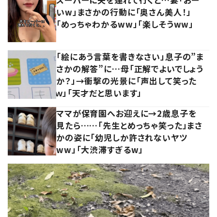
いw」まさかの行動に「奥さん美人！」
「めっちゃわかるww」「楽しそうww」
「絵にあう言葉を書きなさい」息子の”ま
さかの解答”に…母「正解でよいでしょう
か？」→衝撃の光景に「声出して笑った
ｗ」「天才だと思います」
ママが保育園へお迎えに→2歳息子を
見たら……「先生とめっちゃ笑った」まさ
かの姿に「幼児しか許されないヤツ
ww」「大渋滞すぎるw」