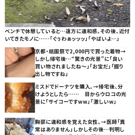
ベンチで休憩していると…遠方に違和感。その後、近付
いてきたモノに……「ぐぅわぁッッッ」「やばいよ…」
京都・祇園祭で2,000円で買った着物→
しかし帰宅後…“驚きの光景”に「良い
買い物されましたね～」「お宝だ」「掘り
出し物ですね」
ミスドでドーナツを購入。→帰宅後、分
けようとしたら…… 目からウロコの光
景に「サイコーですww」「激しいw」
胸部に違和感を覚えた女性。→医師「異
常はありません」しかしその後…判明し