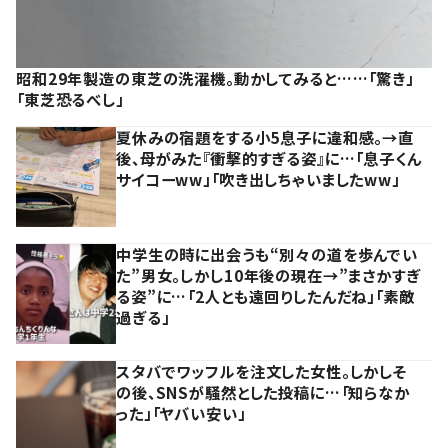
昭和29年製造の東芝の洗濯機。動かしてみると……「驚き」
「東芝恐るべし」
夏休みの宿題をする小5息子に違和感。→直
後、母がみた『衝撃的すぎる姿』に…「息子くん
サイコーww」「吹き出しちゃいましたww」
中学生の時に出会うも“別々の道を歩んでい
た”男女。しかし10年後の現在→”まさかすぎ
る姿”に…「2人とも遠回りしたんだね」「素敵
過ぎる」
スタバでワッフルを注文した女性。しかしそ
の後、SNSが騒然とした投稿に…「知らなか
った」「ヤバい安い」