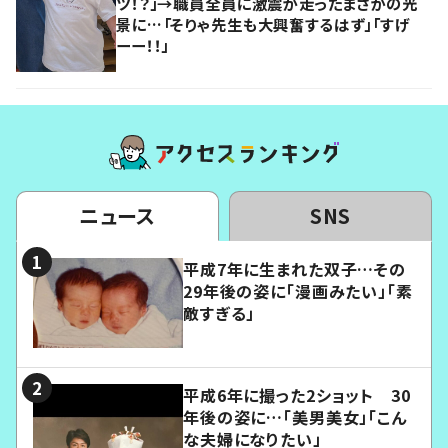
ツ！？」→職員全員に激震が走ったまさかの光
景に…「そりゃ先生も大興奮するはず」「すげ
ーー！！」
ニュース
SNS
平成7年に生まれた双子…その
29年後の姿に「漫画みたい」「素
敵すぎる」
平成6年に撮った2ショット 30
年後の姿に…「美男美女」「こん
な夫婦になりたい」