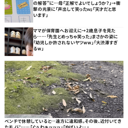
の解答”に…母「正解でよいでしょうか？」→衝
撃の光景に「声出して笑ったｗ」「天才だと思
います」
ママが保育園へお迎えに→2歳息子を見た
ら……「先生とめっちゃ笑った」まさかの姿に
「幼児しか許されないヤツww」「大渋滞すぎ
るw」
ベンチで休憩していると…遠方に違和感。その後、近付いてき
たモノに……「ぐぅわぁッッッ」「やばいよ…」