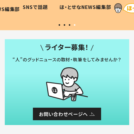
に「可愛
作り続ける理由とは #令和の親
「涙が
SNSで話題
ほ・とせなNEWS編集部
WS編集部
#令和の子
い」
ライター募集！
“人”のグッドニュースの取材・執筆をしてみませんか？
お問い合わせページへ