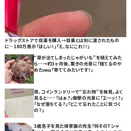
ドラッグストアで目薬を購入→目薬とは別に渡されたもの
に…180万表示「ほしい！」「え、なにこれ！！」
“芽が出てしまったじゃがいも”を植えてみた
ら…→約3ヶ月後、驚きの光景に「捨てるのや
めたｗｗ」「育ててみたいです！」
夜、コインランドリーで“忘れ物”を発見。よく
見ると……「はぁ？」衝撃の光景に「エーッ！？」
「なぜ落ちてる？」「どこで忘れたことに気づく
の？」
3歳息子を見た保育園の先生「何そのTシャ