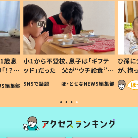
1から不登校、息子は「ギフテ
ひ孫にデレデレな8
ド」だった 父が“ウチ給食”を
が、抱っこすると
り続ける理由とは #令和の親
「涙が出ました」「
Sで話題
ほ・とせなNEWS編集部
ほ・と
令和の子
い」