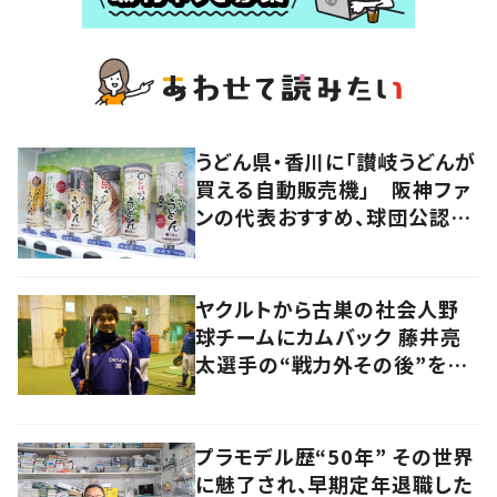
うどん県・香川に「讃岐うどんが
買える自動販売機」 阪神ファ
ンの代表おすすめ、球団公認カ
レーうどんも
ヤクルトから古巣の社会人野
球チームにカムバック 藤井亮
太選手の“戦力外その後”を追
う
プラモデル歴“50年” その世界
に魅了され、早期定年退職した