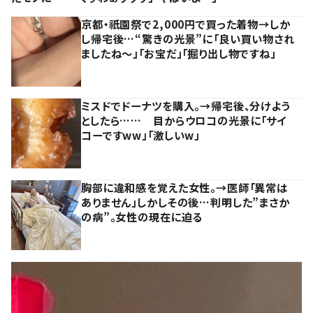
京都・祇園祭で2,000円で買った着物→しか
し帰宅後…“驚きの光景”に「良い買い物され
ましたね～」「お宝だ」「掘り出し物ですね」
ミスドでドーナツを購入。→帰宅後、分けよう
としたら…… 目からウロコの光景に「サイ
コーですww」「激しいw」
胸部に違和感を覚えた女性。→医師「異常は
ありません」しかしその後…判明した”まさか
の病”。女性の現在に迫る