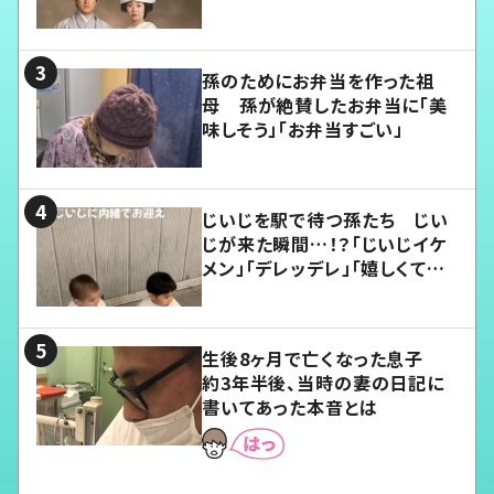
孫のためにお弁当を作った祖
母 孫が絶賛したお弁当に「美
味しそう」「お弁当すごい」
じいじを駅で待つ孫たち じい
じが来た瞬間…！？「じいじイケ
メン」「デレッデレ」「嬉しくて可
愛くてたまらない」「幸せになれ
る」
生後8ヶ月で亡くなった息子
約3年半後、当時の妻の日記に
書いてあった本音とは