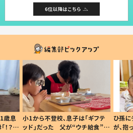
6位以降はこちら
1歳息
小1から不登校、息子は「ギフテ
ひ孫に
「！？」
ッド」だった 父が“ウチ給食”を
が、抱