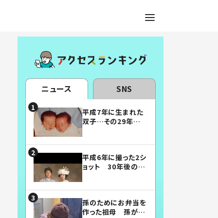
ニュース
SNS
平成7年に生まれた
双子…その29年後
の姿に「漫画みたい」
「素敵すぎる」
平成6年に撮った2シ
ョット 30年後の姿
に…「美男美女」「こ
んな夫婦になりた
い」
孫のためにお弁当を
作った祖母 孫が絶