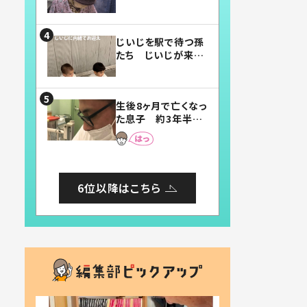
賛したお弁当に「美
味しそう」「お弁当す
ごい」
じいじを駅で待つ孫
たち じいじが来た
瞬間…！？「じいじイ
ケメン」「デレッデレ」
「嬉しくて可愛くてた
生後8ヶ月で亡くなっ
まらない」「幸せにな
た息子 約3年半
れる」
後、当時の妻の日記
に書いてあった本音
とは
6位以降はこちら