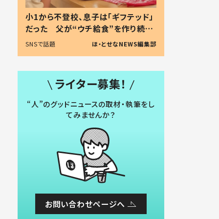
小1から不登校、息子は「ギフテッド」
だった 父が“ウチ給食”を作り続け
る理由とは #令和の親 #令和の子
SNSで話題
ほ・とせなNEWS編集部
ライター募集！
“人”のグッドニュースの取材・執筆をし
てみませんか？
お問い合わせページへ