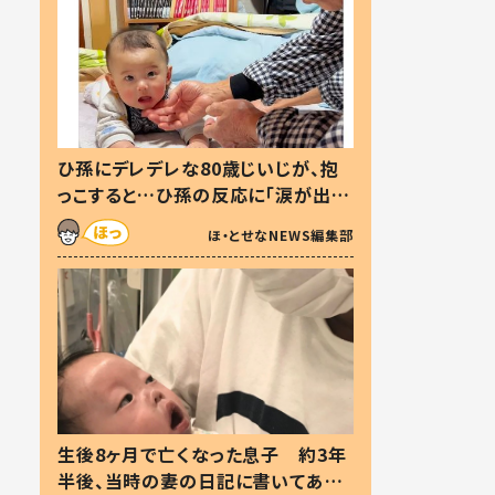
ひ孫にデレデレな80歳じいじが、抱
っこすると…ひ孫の反応に「涙が出ま
した」「可愛くて仕方ない」
ほ・とせなNEWS編集部
生後8ヶ月で亡くなった息子 約3年
半後、当時の妻の日記に書いてあっ