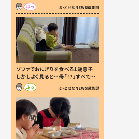
た本音とは
ほ・とせなNEWS編集部
ソファでおにぎりを食べる1歳息子
しかしよく見ると…母「！？」すべてを
察した母の投稿に「可愛いから許
ほ・とせなNEWS編集部
す！」「現行犯〜」